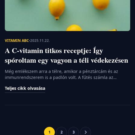
VITAMIN ABC
2025.11.22.
A C-vitamin titkos receptje: Így
spóroltam egy vagyon a téli védekezésen
Még emlékszem arra a télre, amikor a pénztárcám és az
immunrendszerem is a padlón volt. A fűtés számla az
egekben, a gyerekek állandóan náthásak, és én naponta
Teljes cikk olvasása
harcoltam a gondolattal, hogy be kell ruháznom egy havi
fizetésemnyi multivitaminra a patikában. Tudtam, hogy a C-
vitamin létfontosságú, de a prémium, szuper-bio, liposzómás
változatok ára egyszerűen nevetséges volt. […]
Bejegyzések
1
2
3