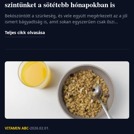
szintünket a sötétebb hónapokban is
Beköszöntött a szürkeség, és vele együtt megérkezett az a jól
ismert bágyadtság is, amit sokan egyszerűen csak őszi
fáradtságnak nevezünk. Bár hajlamosak vagyunk a stresszre
Teljes cikk olvasása
vagy a kevés alvásra fogni a levertséget, gyakran egy sokkal
kézzelfoghatóbb hiány áll a háttérben. Ahogy rövidülnek a
nappalok, szervezetünk egyik legfontosabb támogatója kerül
veszélybe, pedig a megfelelő szint fenntartása […]
VITAMIN ABC
2026.02.01.