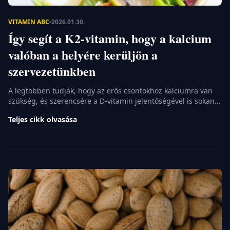
VITAMIN ABC
2026.01.30.
Így segít a K2-vitamin, hogy a kalcium
valóban a helyére kerüljön a
szervezetünkben
A legtöbben tudják, hogy az erős csontokhoz kalciumra van
szükség, és szerencsére a D-vitamin jelentőségével is sokan
tisztában vannak már. Azonban van egy harmadik szereplő is
Teljes cikk olvasása
ebben az egyenletben, aki nélkül a rendszer egyszerűen nem
működik megfelelően. Ő a K2-vitamin, amelyről méltatlanul
kevés szó esik a hétköznapi egészségmegőrzés során. Ez a
tápanyag felel azért, hogy […]