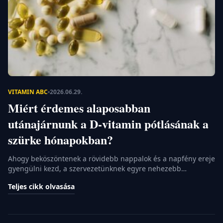
VILÁG
KÖRÜL
SZÍNES
KARRIER
VITAMIN ABC
2026.06.29.
Miért érdemes alaposabban
utánajárnunk a D-vitamin pótlásának a
szürke hónapokban?
Ahogy beköszöntenek a rövidebb nappalok és a napfény ereje
gyengülni kezd, a szervezetünknek egyre nehezebb
fenntartania a belső egyensúlyát. Sokan úgy gondolják, hogy
Teljes cikk olvasása
egy kiadós séta a friss levegőn elegendő a feltöltődéshez, ám
a késő őszi és téli időszakban a napsugarak beesési szöge
már nem teszi lehetővé a természetes vitamintermelést. Itt
jön képbe az egyik […]