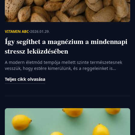
VITAMIN ABC
2026.01.29.
Így segíthet a magnézium a mindennapi
stressz leküzdésében
A modern életmód tempója mellett szinte természetesnek
vesszük, hogy estére kimerülünk, és a reggeleinket is
nehezen indítjuk be. Sokszor hajlamosak vagyunk a kávétól
Teljes cikk olvasása
vagy az energiaitaloktól várni a megváltást, miközben a
megoldás valójában egy alapvető ásványi anyagban rejlik. A
szervezetünk működéséhez elengedhetetlen elemek közül a
magnézium az egyik legsokoldalúbb, mégis gyakran erről
feledkezünk meg a […]