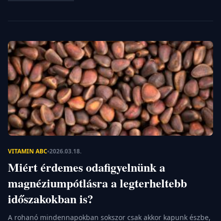
életfunkcióink is veszélybe kerülnének. Ilyen a K-vitamin is,
amely bár ritkábban kerül a címlapokra, nélkülözhetetlen
szerepet tölt be a szervezetünk egyensúlyában. Érdemes
kicsit közelebbről megismerni ezt a […]
VITAMIN ABC
2026.03.18.
Miért érdemes odafigyelnünk a
magnéziumpótlásra a legterheltebb
időszakokban is?
A rohanó mindennapokban sokszor csak akkor kapunk észbe,