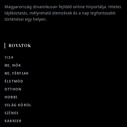
Magyarország dinamikusan fejlődő online hírportálja. Hiteles
tájékoztatás, mélyreható elemzések és a nap legfontosabb
történései egy helyen.
ROVATOK
7/24
MI, NŐK
MI, FÉRFIAK
ÉLETMÓD
OTTHON
HOBBI
VILÁG KÖRÜL
SZÍNES
KARRIER