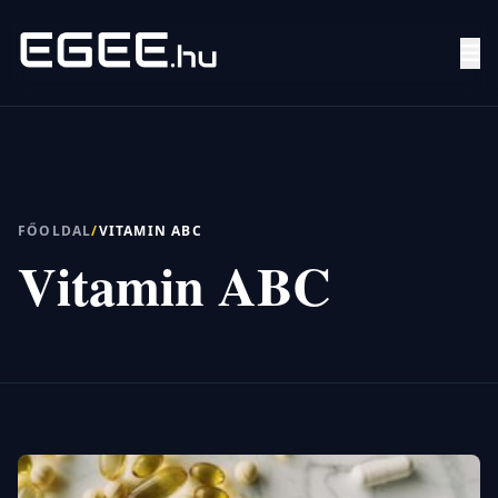
Menü
Keresés
FŐOLDAL
/
VITAMIN ABC
Vitamin ABC
7/24
MI,
NŐK
MI,
FÉRFIAK
ÉLETMÓD
OTTHON
HOBBI