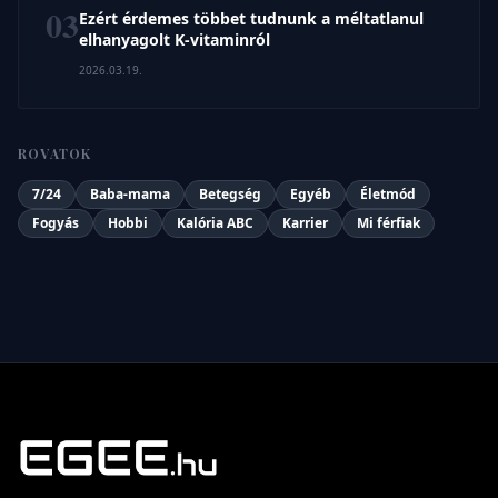
03
Ezért érdemes többet tudnunk a méltatlanul
elhanyagolt K-vitaminról
2026.03.19.
ROVATOK
7/24
Baba-mama
Betegség
Egyéb
Életmód
Fogyás
Hobbi
Kalória ABC
Karrier
Mi férfiak