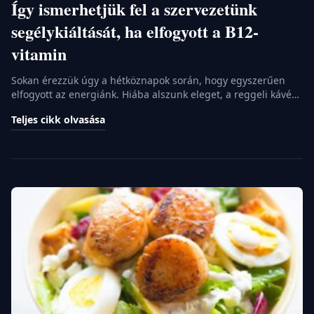
Így ismerhetjük fel a szervezetünk
segélykiáltását, ha elfogyott a B12-
vitamin
Sokan érezzük úgy a hétköznapok során, hogy egyszerűen
elfogyott az energiánk. Hiába alszunk eleget, a reggeli kávé
után is ólmos fáradtság telepszik ránk, és nehezebben
Teljes cikk olvasása
koncentrálunk a feladatainkra. Ilyenkor gyakran a stresszre
vagy a változékony időjárásra fogjuk a levertséget. Pedig
meglehet, hogy egy apró, de annál fontosabb molekula
hiányzik a belső gépezetünkből. Mi az a […]