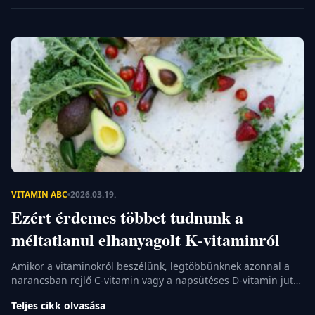
B12-vitamin, vagy tudományos nevén a kobalamin, az egyik
legösszetettebb felépítésű vitaminunk, amely
nélkülözhetetlen a […]
VITAMIN ABC
2026.03.19.
Ezért érdemes többet tudnunk a
méltatlanul elhanyagolt K-vitaminról
Amikor a vitaminokról beszélünk, legtöbbünknek azonnal a
narancsban rejlő C-vitamin vagy a napsütéses D-vitamin jut
eszébe. Hajlamosak vagyunk elfelejteni azokat a háttérben
Teljes cikk olvasása
dolgozó tápanyagokat, amelyek nélkül az alapvető