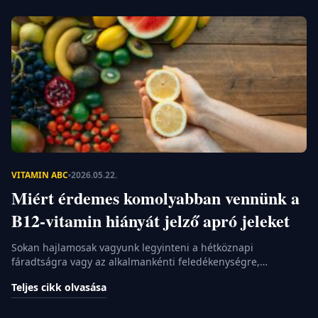
VITAMIN ABC
2026.05.22.
Miért érdemes komolyabban vennünk a
B12-vitamin hiányát jelző apró jeleket
Sokan hajlamosak vagyunk legyinteni a hétköznapi
fáradtságra vagy az alkalmankénti feledékenységre,
mondván, csak a stressz és a rohanó életmód teszi a dolgát.
Teljes cikk olvasása
Pedig gyakran előfordul, hogy a háttérben nem a túlvállalás,
hanem egy apró, de annál fontosabb molekula hiánya áll. A