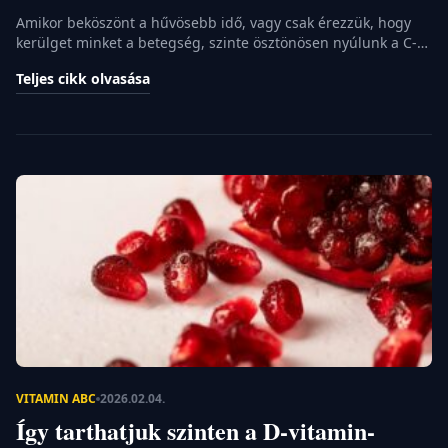
Amikor beköszönt a hűvösebb idő, vagy csak érezzük, hogy
kerülget minket a betegség, szinte ösztönösen nyúlunk a C-
vitaminos doboz után. Ez a vízben oldódó tápanyag az egyik
Teljes cikk olvasása
legismertebb immunerősítőnk, mégis rengeteg tévhit kering
vele kapcsolatban a köztudatban. Nem mindegy ugyanis,
hogy mikor, milyen formában és mekkora dózisban juttatjuk
be a szervezetünkbe. Ahhoz, hogy valóban támogassuk […]
VITAMIN ABC
2026.02.04.
Így tarthatjuk szinten a D-vitamin-