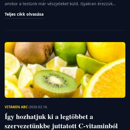
amikor a testünk már vészjeleket küld. Gyakran érezzük
magunkat indokolatlanul fáradtnak, vagy tapasztalunk apró,
Teljes cikk olvasása
zavaró izomrángásokat a szemhéjunk környékén. Ilyenkor
hajlamosak vagyunk a kevés alvásra vagy a túl sok kávéra
fogni a tüneteket, pedig a háttérben gyakran egy alapvető
ásványi anyag hiánya áll. A magnézium az egyik […]
VITAMIN ABC
2026.02.16.
Így hozhatjuk ki a legtöbbet a
szervezetünkbe juttatott C-vitaminból