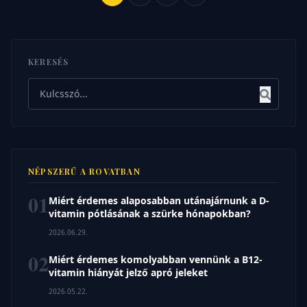
lapozása
KERESÉS
Keresés
NÉPSZERŰ A ROVATBAN
01
Miért érdemes alaposabban utánajárnunk a D-
vitamin pótlásának a szürke hónapokban?
2026.06.29.
02
Miért érdemes komolyabban vennünk a B12-
vitamin hiányát jelző apró jeleket
2026.05.22.