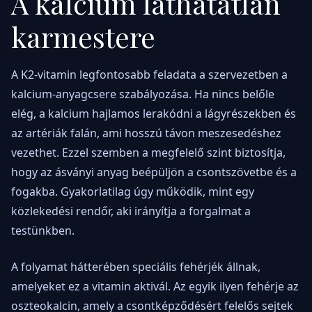
A kalcium láthatatlan
karmestere
A K2-vitamin legfontosabb feladata a szervezetben a
kalcium-anyagcsere szabályozása. Ha nincs belőle
elég, a kalcium hajlamos lerakódni a lágyrészekben és
az artériák falán, ami hosszú távon meszesedéshez
vezethet. Ezzel szemben a megfelelő szint biztosítja,
hogy az ásványi anyag beépüljön a csontszövetbe és a
fogakba. Gyakorlatilag úgy működik, mint egy
közlekedési rendőr, aki irányítja a forgalmat a
testünkben.
A folyamat hátterében speciális fehérjék állnak,
amelyeket ez a vitamin aktivál. Az egyik ilyen fehérje az
oszteokalcin, amely a csontképződésért felelős sejtek