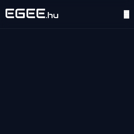
Menü
Keresés
7/24
MI,
NŐK
MI,
FÉRFIAK
ÉLETMÓD
OTTHON
HOBBI