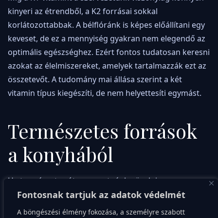
kinyeri az étrendből, a K2 forrásai sokkal
korlátozottabbak. A bélflóránk is képes előállítani egy
keveset, de ez a mennyiség gyakran nem elegendő az
optimális egészséghez. Ezért fontos tudatosan keresni
azokat az élelmiszereket, amelyek tartalmazzák ezt az
összetevőt. A tudomány mai állása szerint a két
vitamin típus kiegészíti, de nem helyettesíti egymást.
Természetes források
a konyhából
Ha természetes úton szeretnénk növelni a
bevitelünket, érdemes a fermentált ételek felé
Fontosnak tartjuk az adatok védelmét
fordulni. A K2-vitamint ugyanis bizonyos
A böngészési élmény fokozása, a személyre szabott