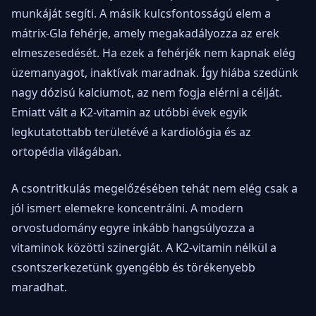
munkáját segíti. A másik kulcsfontosságú elem a
mátrix-Gla fehérje, amely megakadályozza az erek
elmeszesedését. Ha ezek a fehérjék nem kapnak elég
üzemanyagot, inaktívak maradnak. Így hiába szedünk
nagy dózisú kalciumot, az nem fogja elérni a célját.
Emiatt vált a K2-vitamin az utóbbi évek egyik
legkutatottabb területévé a kardiológia és az
ortopédia világában.
A csontritkulás megelőzésében tehát nem elég csak a
jól ismert elemekre koncentrálni. A modern
orvostudomány egyre inkább hangsúlyozza a
vitaminok közötti szinergiát. A K2-vitamin nélkül a
csontszerkezetünk gyengébb és törékenyebb
maradhat.