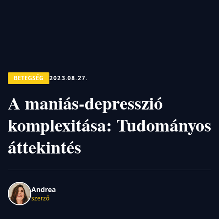
BETEGSÉG
2023.08.27.
A maniás-depresszió
komplexitása: Tudományos
áttekintés
Andrea
szerző