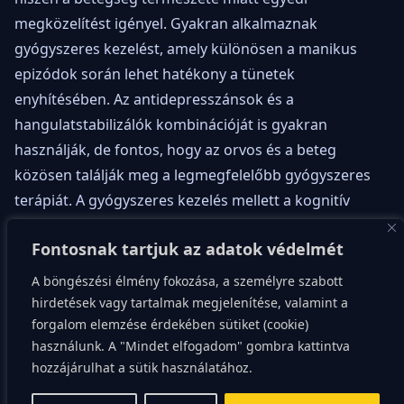
megközelítést igényel. Gyakran alkalmaznak
gyógyszeres kezelést, amely különösen a manikus
epizódok során lehet hatékony a tünetek
enyhítésében. Az antidepresszánsok és a
hangulatstabilizálók kombinációját is gyakran
használják, de fontos, hogy az orvos és a beteg
közösen találják meg a legmegfelelőbb gyógyszeres
terápiát. A gyógyszeres kezelés mellett a kognitív
viselkedésterápia (CBT) és más pszichoterápiás
Fontosnak tartjuk az adatok védelmét
módszerek is alkalmazhatók, amelyek segíthetnek az
érintettnek jobban megérteni és kezelni a betegségét.
A böngészési élmény fokozása, a személyre szabott
hirdetések vagy tartalmak megjelenítése, valamint a
forgalom elemzése érdekében sütiket (cookie)
A család és közösség
használunk. A "Mindet elfogadom" gombra kattintva
hozzájárulhat a sütik használatához.
szerepe a kezelésben