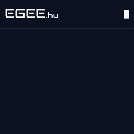
Menü
Keresés
7/24
MI,
NŐK
MI,
FÉRFIAK
ÉLETMÓD
OTTHON
HOBBI