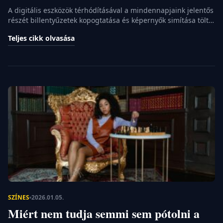
A digitális eszközök térhódításával a mindennapjaink jelentős
részét billentyűzetek kopogtatása és képernyők simítása tölti
ki. Ebben a felgyorsult környezetben azonban egyre többen
Teljes cikk olvasása
érzik a vágyat, hogy visszatérjenek valami
kézzelfoghatóbbhoz és személyesebbhez. A klasszikus
töltőtoll nem csupán egy múltbéli ereklye, hanem egy olyan
eszköz, amely képes újraértelmezni az íráshoz fűződő
viszonyunkat. Az alábbiakban megvizsgáljuk, miért élik […]
SZÍNES
2026.01.05.
Miért nem tudja semmi sem pótolni a