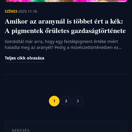
SZÍNES
2025.11.18.
Amikor az aranynál is többet ért a kék:
A pigmentek őrületes gazdaságtörténete
Gondoltál már arra, hogy egy festékpigment értéke miért
haladta meg az aranyét? Pedig a művészettörténetben ez
egészen a modern kor hajnaláig bevett dolog volt. Az általad
Teljes cikk olvasása
ma simán kinyomott, tubusos festék mögött egy olyan
brutális kereskedelmi lánc és politikai játszma húzódott, ami
meghatározta, mit festhet meg egy művész és mit nem.
Gyakorlatilag a színek jelentették […]
Bejegyzések
1
2
lapozása
KERESÉS