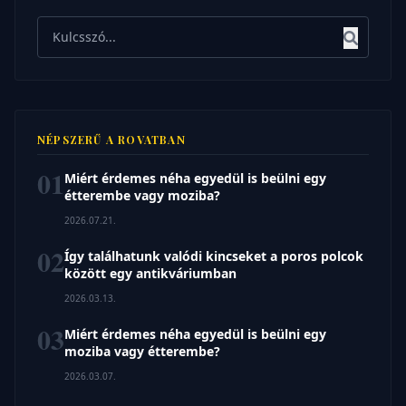
Keresés
NÉPSZERŰ A ROVATBAN
01
Miért érdemes néha egyedül is beülni egy
étterembe vagy moziba?
2026.07.21.
02
Így találhatunk valódi kincseket a poros polcok
között egy antikváriumban
2026.03.13.
03
Miért érdemes néha egyedül is beülni egy
moziba vagy étterembe?
2026.03.07.