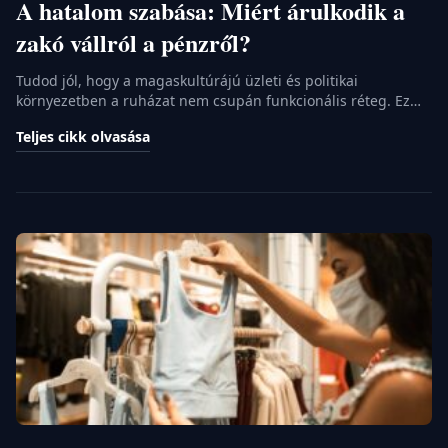
A hatalom szabása: Miért árulkodik a
zakó vállról a pénzről?
Tudod jól, hogy a magaskultúrájú üzleti és politikai
környezetben a ruházat nem csupán funkcionális réteg. Ez
egy kifinomult, titkos nyelv, egyfajta nonverbális szerződés,
Teljes cikk olvasása
amit a felek aláírnak. Ha ebben a ligában játszol, tisztában
kell lenned azzal, hogy a megjelenésed a rendelkezésedre
álló legkomplexebb információs rendszer, és messze túlmutat
az egyszerű divaton. Mi most nem a […]