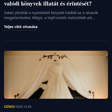
valódi könyvek illatát és érintését?
Sokan jósolták a nyomtatott könyvek halálát az e-olvasók
megjelenésekor. Mégis, a legfrissebb statisztikák azt
mutatják, hogy a papíralapú kiadványok reneszánszukat élik a
Teljes cikk olvasása
digitális korszakban is. Az olvasás élménye ugyanis nem
csupán az információ befogadásáról szól, hanem egy
rituáléról, amely minden érzékszervünket megmozgatja. Az
érintés ereje a digitális zajban Az érintés, a lapozás fizikai
élménye olyan […]
SZÍNES
2025.12.09.