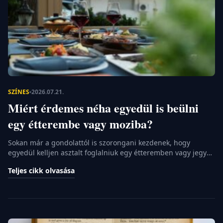
VILÁG
KÖRÜL
SZÍNES
KARRIER
SZÍNES
2026.07.21.
Miért érdemes néha egyedül is beülni
egy étterembe vagy moziba?
Sokan már a gondolattól is szorongani kezdenek, hogy
egyedül kelljen asztalt foglalniuk egy étteremben vagy jegyet
váltaniuk egy esti vetítésre. A társadalmi beidegződések azt
Teljes cikk olvasása
sugallják, hogy a közösségi élmények csak másokkal
megosztva érnek valamit. Pedig az egyedül töltött minőségi
idő nem a magányról, hanem az önmagunkkal való
kapcsolódásról szól. Ebben a cikkben körbejárjuk, miért
érdemes […]