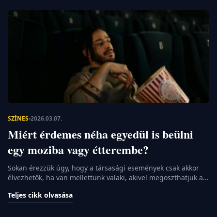
SZÍNES
2026.03.07.
Miért érdemes néha egyedül is beülni
egy moziba vagy étterembe?
Sokan érezzük úgy, hogy a társasági események csak akkor
élvezhetők, ha van mellettünk valaki, akivel megoszthatjuk az
élményt. A magányos mozizás vagy egy szóló vacsora
Teljes cikk olvasása
gondolata elsőre talán ijesztőnek vagy akár kínosnak is
tűnhet. Mégis, a modern életmódunkban egyre fontosabbá
válik, hogy képesek legyünk minőségi időt tölteni saját