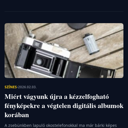
áll a modern bevásárlóközpontok steril és kiszámítható
hangulatával. A bolhapiacozás az utóbbi években
reneszánszát éli, és már […]
SZÍNES
2026.02.03.
Miért vágyunk újra a kézzelfogható
fényképekre a végtelen digitális albumok
korában
A zsebünkben lapuló okostelefonokkal ma már bárki képes