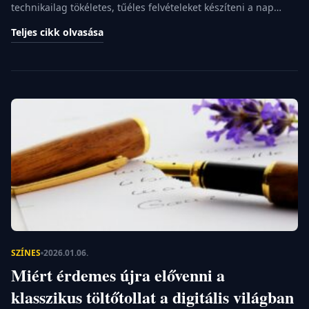
technikailag tökéletes, tűéles felvételeket készíteni a nap
bármely percében. Mégis, egyre gyakrabban látni fiatalokat a
Teljes cikk olvasása
bolhapiacokon régi, kopottas filmes gépek után kutatva, vagy
a kávézók teraszán tekercseket cserélgetve. Ez a jelenség
nem csupán egy múló hóbort, hanem egyfajta lázadás a
digitális zaj és az eldobható pillanatok ellen. […]
SZÍNES
2026.01.06.
Miért érdemes újra elővenni a
klasszikus töltőtollat a digitális világban