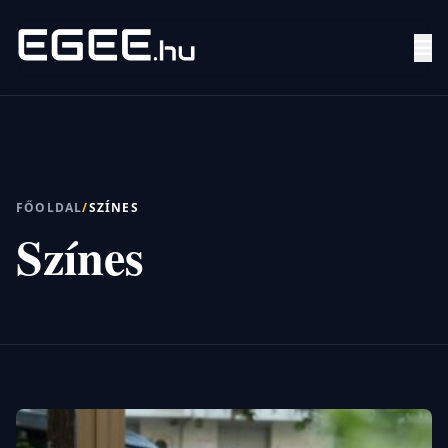
Menü
Keresés
FŐOLDAL
/
SZÍNES
Színes
7/24
MI,
NŐK
MI,
FÉRFIAK
ÉLETMÓD
OTTHON
HOBBI