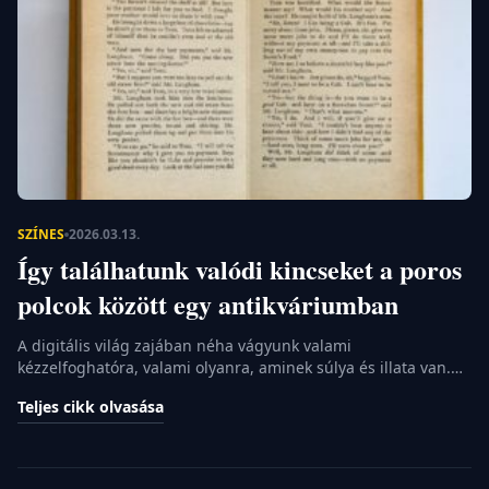
SZÍNES
2026.03.13.
Így találhatunk valódi kincseket a poros
polcok között egy antikváriumban
A digitális világ zajában néha vágyunk valami
kézzelfoghatóra, valami olyanra, aminek súlya és illata van.
Az antikváriumok világa pont ilyen menedéket nyújt a rohanó
Teljes cikk olvasása
hétköznapok elől. Itt nem a legfrissebb bestsellerek
versengenek a figyelmünkért, hanem évtizedek bölcsessége
pihen a polcokon. Érdemes néha letérni a megszokott útról,
és belépni egy ilyen boltba. Az élmény, amit egyetlen […]