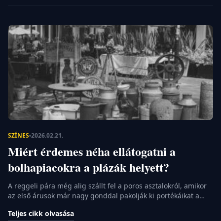
magunkkal. A társadalmi elvárások gyakran azt sugallják, […]
SZÍNES
2026.02.21.
Miért érdemes néha ellátogatni a
bolhapiacokra a plázák helyett?
A reggeli pára még alig szállt fel a poros asztalokról, amikor
az első árusok már nagy gonddal pakolják ki portékáikat a
kockás terítőkre. Nem csupán régi lomokról van itt szó,
Teljes cikk olvasása
hanem egy olyan sajátos világról, amely szöges ellentétben