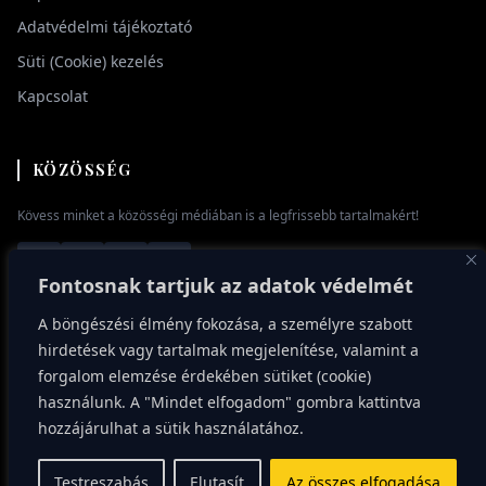
Adatvédelmi tájékoztató
Süti (Cookie) kezelés
Kapcsolat
KÖZÖSSÉG
Kövess minket a közösségi médiában is a legfrissebb tartalmakért!
Fontosnak tartjuk az adatok védelmét
A böngészési élmény fokozása, a személyre szabott
hirdetések vagy tartalmak megjelenítése, valamint a
forgalom elemzése érdekében sütiket (cookie)
használunk. A "Mindet elfogadom" gombra kattintva
© 2026 Egee.hu - Minden jog fenntartva.
hozzájárulhat a sütik használatához.
Design: UX/UI Concept
Verzió: 2.1.0
Testreszabás
Elutasít
Az összes elfogadása