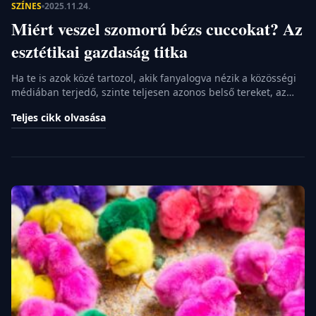
SZÍNES
2025.11.24.
Miért veszel szomorú bézs cuccokat? Az
esztétikai gazdaság titka
Ha te is azok közé tartozol, akik fanyalogva nézik a közösségi
médiában terjedő, szinte teljesen azonos belső tereket, az
egységes filtereket és a „szomorú bézs” (sad beige)
Teljes cikk olvasása
babaruhákat, valószínűleg azt gondolod, te immune vagy
erre az esztétikai diktatúrára. Azt hiszed, te választod meg a
színeidet és a stílusodat. Ez a cikk azonban arról szól, hogy
[…]