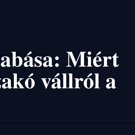
abása: Miért
akó vállról a