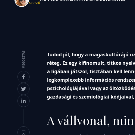
szerző
MEGOSZTÁS
Tudod jól, hogy a magaskultúrájú üz
réteg. Ez egy kifinomult, titkos nyel
a ligában játszol, tisztában kell le
legkomplexebb információs rendszer
pszichológiájával vagy az öltözködé
gazdasági és szemiológiai kódjaival
A vállvonal, min