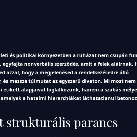
leti és politikai környezetben a ruházat nem csupán fun
v, egyfajta nonverbális szerződés, amit a felek aláírnak.
nned azzal, hogy a megjelenésed a rendelkezésedre álló
, és messze túlmutat az egyszerű divaton. Mi most nem 
si etikett alapjaival foglalkozunk, hanem a szabás mély
, amelyek a hatalmi hierarchiákat láthatatlanul betono
t strukturális parancs