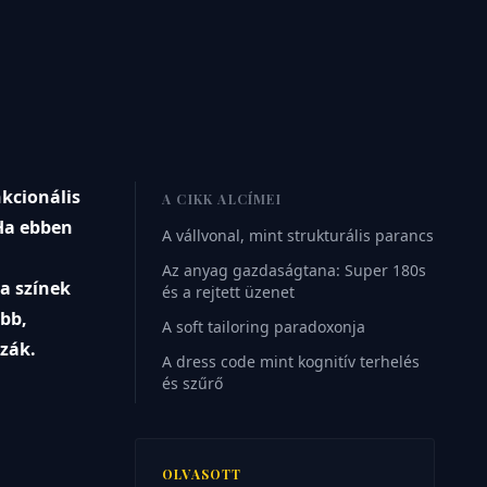
kcionális
A CIKK ALCÍMEI
 Ha ebben
A vállvonal, mint strukturális parancs
Az anyag gazdaságtana: Super 180s
a színek
és a rejtett üzenet
ebb,
A soft tailoring paradoxonja
zzák.
A dress code mint kognitív terhelés
és szűrő
OLVASOTT