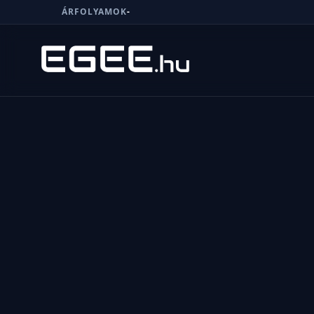
ÁRFOLYAMOK
-
Menü
Keresés
7/24
MI,
NŐK
MI,
FÉRFIAK
ÉLETMÓD
OTTHON