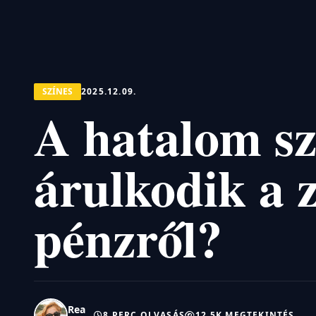
SZÍNES
2025.12.09.
A hatalom sz
árulkodik a z
pénzről?
Rea
8 PERC OLVASÁS
12.5K MEGTEKINTÉS