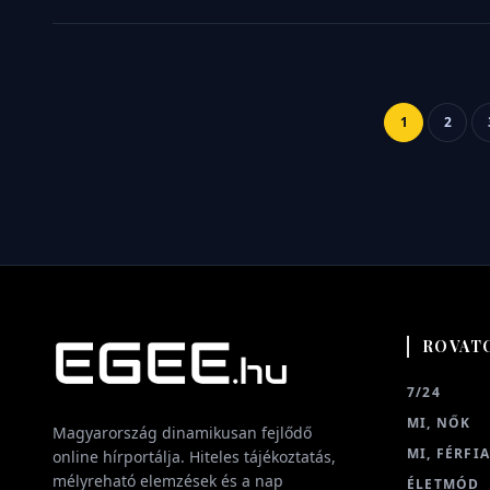
1
2
ROVAT
7/24
MI, NŐK
Magyarország dinamikusan fejlődő
MI, FÉRFI
online hírportálja. Hiteles tájékoztatás,
mélyreható elemzések és a nap
ÉLETMÓD