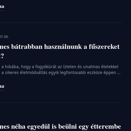
 modern táplálkozástudomány szerint a kulcs nem az
ása
n, hanem a tápanyagok megfelelő arányában és minőségében
 a fehérjék kapnak hangsúlyos szerepet ilyenkor, […]
07.30.
mes bátrabban használnunk a fűszereket
t?
a hibába, hogy a fogyókúrát az íztelen és unalmas ételekkel
g a sikeres életmódváltás egyik legfontosabb eszköze éppen a
n rejtőzik. A jól megválasztott aromák nemcsak élvezetesebbé
, hanem biológiai szinten is támogatják a céljainkat. Ebben a
ása
uk, hogyan válhatnak a fűszerek a legjobb szövetségeseinkké
es néha egyedül is beülni egy étterembe