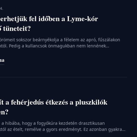
4.
erhetjük fel időben a Lyme-kór
 tüneteit?
örömeit sokszor beárnyékolja a félelem az apró, fűszálakon
óktól. Pedig a kullancsok önmagukban nem lennének
nem hordoznának súlyos baktériumokat a szervezetükben. A
 leggyakoribb fertőzés, amelyet ezek a paraziták terjesztenek,
ása
sokszor még a szakembereknek is feladja a leckét. Éppen
y mi magunk is […]
t a fehérjedús étkezés a pluszkilók
en?
 a hibába, hogy a fogyókúra kezdetén drasztikusan
ól az ételt, remélve a gyors eredményt. Ez azonban gyakran
hez, állandó éhségérzethez és a motiváció idő előtti