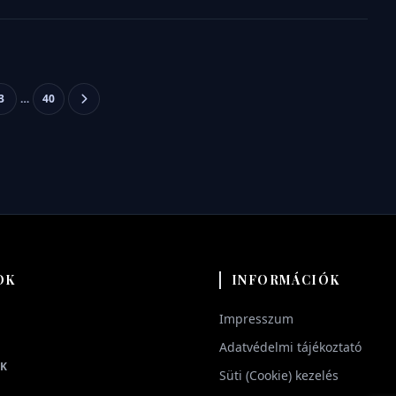
Bejegyzések
3
…
40
lapozása
OK
INFORMÁCIÓK
Impresszum
Adatvédelmi tájékoztató
AK
Süti (Cookie) kezelés