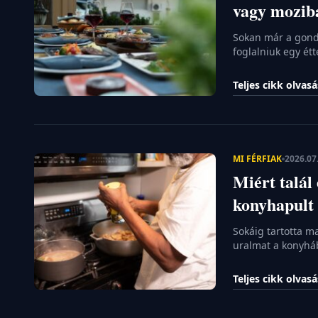
vagy mozib
Sokan már a gondo
foglalniuk egy ét
beidegződések azt
megosztva érnek v
Teljes cikk olvas
magányról, hanem
körbejárjuk, miér
MI FÉRFIAK
2026.07
Miért talál
konyhapult 
Sokáig tartotta ma
uralmat a konyháb
elkészített ünnep
változás zajlik a
Teljes cikk olvas
elvégzendő házimu