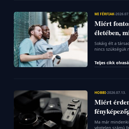
MI FÉRFIAK
2026.07
Miért fonto
életében, m
Sokáig élt a társ
nincs szükségük m
hétköznapok azonb
baráti kör legalá
Teljes cikk olvas
mint a rendszeres
küszöbén sokan a
HOBBI
2026.07.13.
Miért érdem
fényképező
Ma már mindenki 
végtelen számú fe