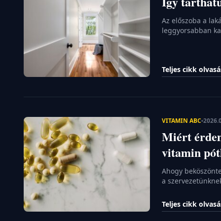
Így tarthat
Az előszoba a lak
leggyorsabban kao
le a cipőnket, és 
apró helyiségben 
Nem kell azonban
Teljes cikk olvas
néhány […]
VITAMIN ABC
2026.0
Miért érde
vitamin pó
Ahogy beköszönte
a szervezetünkne
úgy gondolják, ho
ám a késő őszi és
Teljes cikk olvas
lehetővé a termés