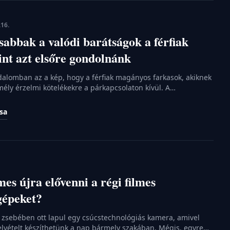
.16.
sabbak a valódi barátságok a férfiak
int azt elsőre gondolnánk
adalomban az a kép, hogy a férfiak magányos farkasok, akiknek
ély érzelmi kötelékekre a párkapcsolaton kívül. A
an rácáfolnak erre a sztereotípiára, hiszen a támogató
bb annyira fontos a mentális egészségünk szempontjából,
ása
 sport vagy az egészséges étkezés. Mégis, a felnőttkor
zon kapjuk […]
es újra elővenni a régi filmes
gépeket?
zsebében ott lapul egy csúcstechnológiás kamera, amivel
lvételt készíthetünk a nap bármely szakában. Mégis, egyre