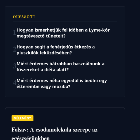
OLVASOTT
1
Hogyan ismerhetjük fel időben a Lyme-kór
megtévesztő tüneteit?
2
Hogyan segít a fehérjedús étkezés a
pluszkilók leküzdésében?
3
Miért érdemes bátrabban használnunk a
fűszereket a diéta alatt?
4
Miért érdemes néha egyedül is beülni egy
étterembe vagy moziba?
VÉLEMÉNY
Folsav: A csodamolekula szerepe az
egészségünkben