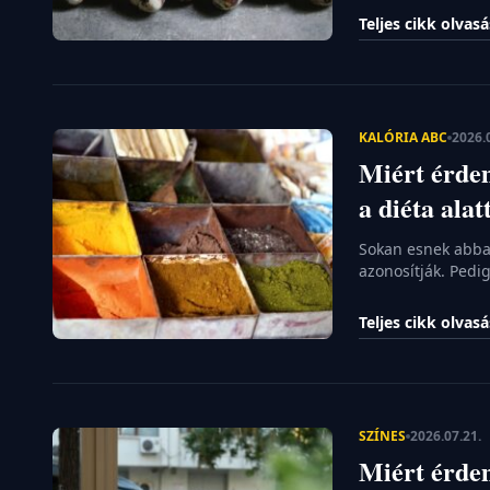
elvesztéséhez. A
Teljes cikk olvas
önsanyargatásba
rejlik. Különösen
KALÓRIA ABC
2026.
Miért érde
a diéta alat
Sokan esnek abba 
azonosítják. Pedi
fűszertartó polco
teszik az étkezést
Teljes cikk olvas
cikkben körbejárj
a kalóriák […]
SZÍNES
2026.07.21.
Miért érdem