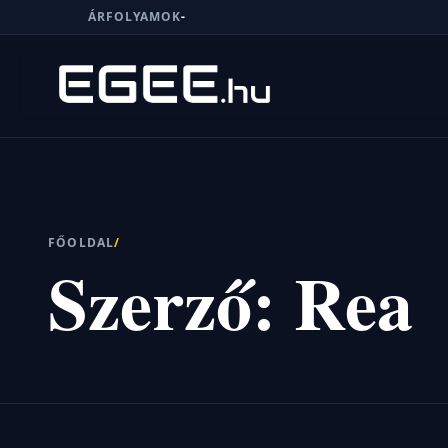
ÁRFOLYAMOK
-
Menü
Keresés
FŐOLDAL
/
Szerző:
Rea
7/24
MI,
NŐK
MI,
FÉRFIAK
ÉLETMÓD
OTTHON