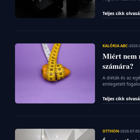
több fiatal és nos
technológiához a 
Teljes cikk olvas
múltidézésről szó
lelassításáról is. 
KALÓRIA ABC
2026.
Miért nem 
számára?
A diéták és az eg
emlegetett fogalo
pusztán matematik
elégetett energia
Teljes cikk olvas
energiamegmaradá
komplexebb módon
OTTHON
2026.07.05