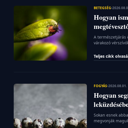
HOBBI
BETEGSÉG
2026.08.0
Hogyan ism
VILÁG
KÖRÜL
megtévesztő
SZÍNES
A természetjárás 
KARRIER
várakozó vérszív
veszélyesek, ha 
Lyme-kór az egyik
Teljes cikk olvas
ám a felismerése 
ezért fontos, hog
FOGYÁS
2026.08.01.
Hogyan segí
leküzdéséb
Sokan esnek abba
megvonják magukt
vezet kimerültség