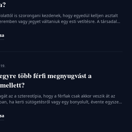
a?
lattól is szorongani kezdenek, hogy egyedül kelljen asztalt
teremben vagy jegyet váltaniuk egy esti vetítésre. A társadalmi
 sugallják, hogy a közösségi élmények csak másokkal
alamit. Pedig az egyedül töltött minőségi idő nem a
ása
 az önmagunkkal való kapcsolódásról szól. Ebben a cikkben
t érdemes […]
.19.
 egyre több férfi megnyugvást a
mellett?
gát az a sztereotípia, hogy a férfiak csak akkor veszik át az
an, ha kerti sütögetésről vagy egy bonyolult, évente egyszer
i sültről van szó. Az utóbbi években azonban látványos
 magyar háztartásokban is. A főzés már nem csupán egy
ása
nka vagy a túlélés záloga, hanem egyfajta […]