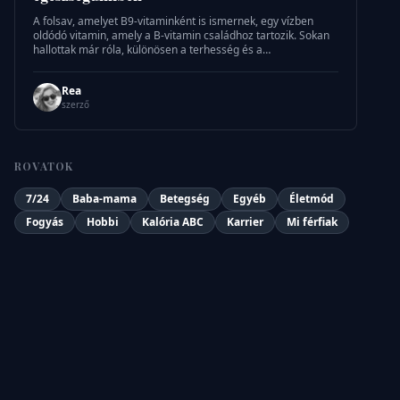
A folsav, amelyet B9-vitaminként is ismernek, egy vízben
oldódó vitamin, amely a B-vitamin családhoz tartozik. Sokan
hallottak már róla, különösen a terhesség és a
gyermekvállalás
Rea
szerző
ROVATOK
7/24
Baba-mama
Betegség
Egyéb
Életmód
Fogyás
Hobbi
Kalória ABC
Karrier
Mi férfiak