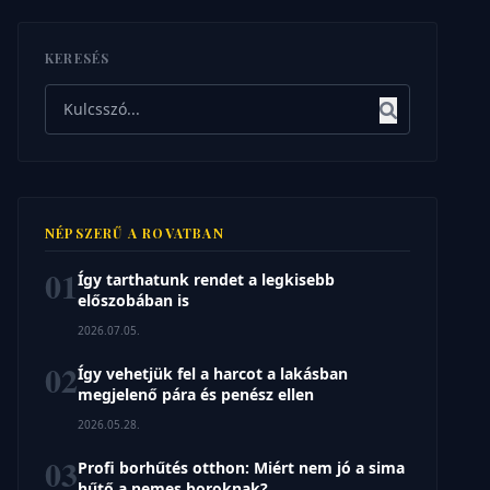
KERESÉS
Keresés
NÉPSZERŰ A ROVATBAN
01
Így tarthatunk rendet a legkisebb
előszobában is
2026.07.05.
02
Így vehetjük fel a harcot a lakásban
megjelenő pára és penész ellen
2026.05.28.
03
Profi borhűtés otthon: Miért nem jó a sima
hűtő a nemes boroknak?