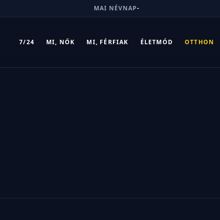
MAI NÉVNAP
-
7/24
MI, NŐK
MI, FÉRFIAK
ÉLETMÓD
OTTHON