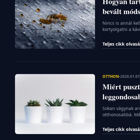
Hogyan tart
bevált mód
Nincs is annál ke
kortyolgatni a ká
Azonban amint elő
darazsak. A daraz
Teljes cikk olvas
komoly veszélyt i
hívna egy kialakul
OTTHON
2026.01.07
Miért puszt
leggondosab
Sokan vágynak arr
otthonosabbá. Még
kedvencek néhány
és a figyelem, a v
Teljes cikk olvas
szobakertészkedé
odafigyelést a te