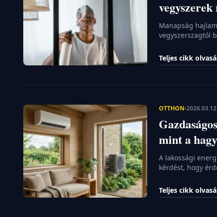
vegyszerek 
Manapság hajlamos
vegyszerszagtól bű
pénztárcánkat, h
megterheli. Érde
Teljes cikk olvas
leghatékonyabb m
alapanyagokkal v
látványosabb ere
OTTHON
2026.03.12
Gazdaságosa
mint a hag
A lakossági energ
kérdést, hogy érd
legalább kiegészí
változtatta meg a
Teljes cikk olvas
fűtést még a téli
modern hőszivatt