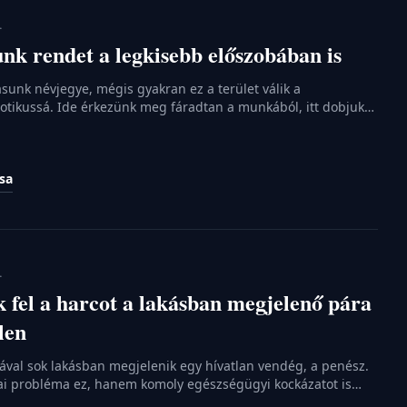
.
unk rendet a legkisebb előszobában is
ásunk névjegye, mégis gyakran ez a terület válik a
tikussá. Ide érkezünk meg fáradtan a munkából, itt dobjuk
itt halmozzuk fel a leveleket vagy a bevásárlószatyrokat. Egy
azonban a rendetlenség pillanatok alatt fojtogatóvá válhat.
 lemondanunk a rendezett és hívogató fogadótérről, csupán
ása
.
k fel a harcot a lakásban megjelenő pára
len
tával sok lakásban megjelenik egy hívatlan vendég, a penész.
ai probléma ez, hanem komoly egészségügyi kockázatot is
zámára. A sötét foltok a sarkokban vagy az ablakkeretek