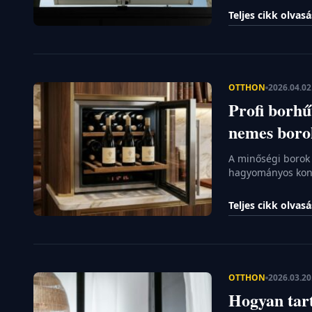
mentén gyakran a
Teljes cikk olvas
időben lépni, mie
néhány egyszerű 
OTTHON
2026.04.02
Profi borhű
nemes bor
A minőségi borok 
hagyományos kony
élelmiszereknek a 
számára ez a köze
Teljes cikk olvas
a gondoskodást, e
amelyekért a borá
OTTHON
2026.03.20
Hogyan tart