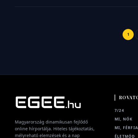
1
ROVAT
7/24
MI, NŐK
Magyarország dinamikusan fejlődő
MI, FÉRFI
online hírportálja. Hiteles tájékoztatás,
mélyreható elemzések és a nap
ÉLETMÓD