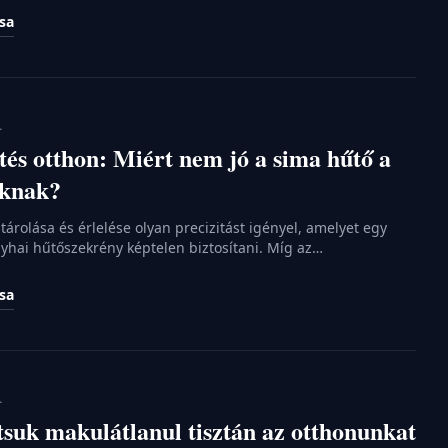
 nem megfelelő szellőzésre vezethetők vissza. Érdemes
ása
lőtt a spórák teljesen elszaporodnának a falakon. Szerencsére
szokás […]
.
tés otthon: Miért nem jó a sima hűtő a
oknak?
tárolása és érlelése olyan precizitást igényel, amelyet egy
hai hűtőszekrény képtelen biztosítani. Míg az
4-5 Celsius-fokos, száraz környezet az ideális, a borok
g hosszú távon végzetes lehet. A nemes tételek meghálálják
ása
gy profi borhűtő pedig segít megőrizni azokat az aromákat,
sz évekig […]
.
suk makulátlanul tisztán az otthonunkat