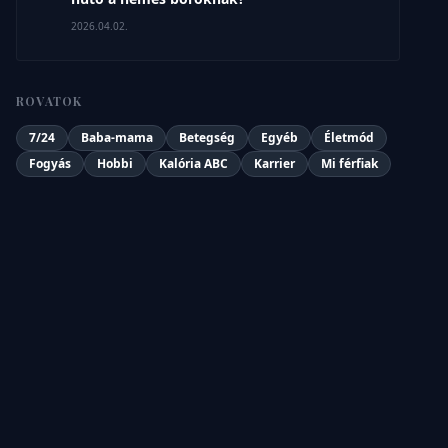
2026.04.02.
ROVATOK
7/24
Baba-mama
Betegség
Egyéb
Életmód
Fogyás
Hobbi
Kalória ABC
Karrier
Mi férfiak