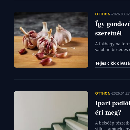
OTTHON
2026.03.02
Így gondozd
szeretnél
A fokhagyma terme
valóban bőséges 
A sikeres gazdálk
ismerete és a megf
Teljes cikk olvas
elegendő csupán 
igényeihez igazít
OTTHON
2026.01.27
Ipari padló
éri meg?
A belsőépítészetb
stílus, aminek eg