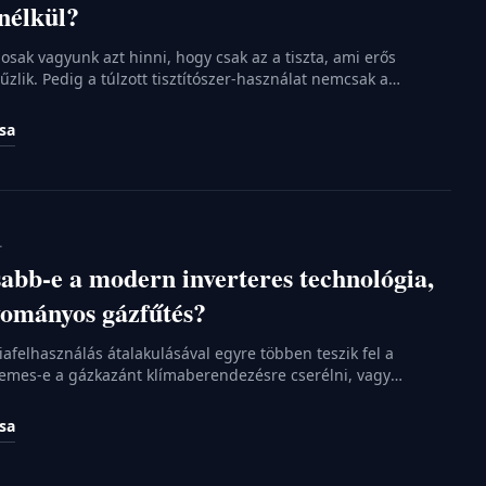
nélkül?
ak vagyunk azt hinni, hogy csak az a tiszta, ami erős
zlik. Pedig a túlzott tisztítószer-használat nemcsak a
anem az egészségünket és a közvetlen környezetünket is
mes néha körülnézni a konyhaszekrényben, hiszen a
ása
egoldások gyakran ott rejtőznek a polcokon. A természetes
égzett takarítás nemcsak biztonságosabb, de gyakran
dményt […]
.
bb-e a modern inverteres technológia,
yományos gázfűtés?
iafelhasználás átalakulásával egyre többen teszik fel a
emes-e a gázkazánt klímaberendezésre cserélni, vagy
teni azt. Az inverteres technológia megjelenése alapjaiban
 légkondicionálók hatékonyságát, lehetővé téve a gazdaságos
ása
 fagyokban is. Míg a gázfűtés évtizedekig egyeduralkodó volt, a
yús elven működő klímák ma már komoly […]