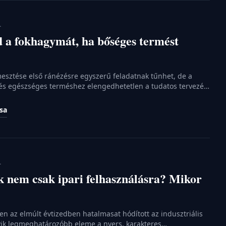
.
 a fokhagymát, ha bőséges termést
sztése első ránézésre egyszerű feladatnak tűnhet, de a
és egészséges terméshez elengedhetetlen a tudatos tervezés.
odás alapja minden esetben a talaj minőségének alapos
elelő előkészítése az őszi vagy tavaszi ültetés előtt. Nem
ása
eldugdosni a gerezdeket a földbe, hiszen a növény
ott környezet határozza […]
.
k nem csak ipari felhasználásra? Mikor
en az elmúlt évtizedben hatalmasat hódított az indusztriális
yik legmeghatározóbb eleme a nyers, karakteres