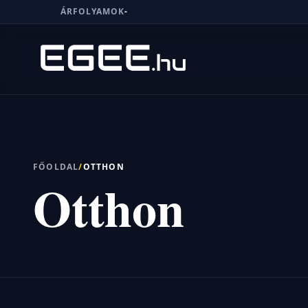
ÁRFOLYAMOK
-
Menü
Keresés
FŐOLDAL
/
OTTHON
Otthon
7/24
MI,
NŐK
MI,
FÉRFIAK
ÉLETMÓD
OTTHON