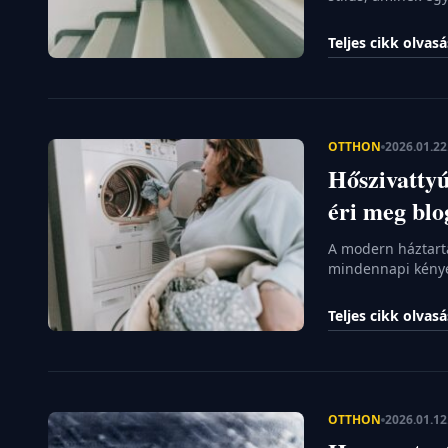
padlóburkolat. Am
volt, mára beköl
Teljes cikk olvas
menő kávézókba is
azonban nemcsak 
mérlegelést […]
OTTHON
2026.01.22
Hőszivattyú
éri meg bl
A modern háztart
mindennapi kénye
elbizonytalanodna
hagyományos kond
Teljes cikk olvas
tűnhetnek, a műkö
Technológiai ala
OTTHON
2026.01.12