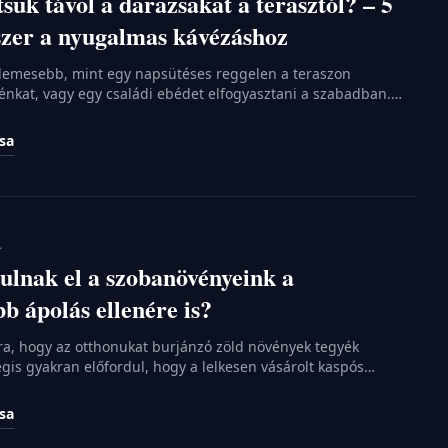
suk távol a darazsakat a terasztól? – 5
szer a nyugalmas kávézáshoz
llemesebb, mint egy napsütéses reggelen a teraszon
vénkat, vagy egy családi ebédet elfogyasztani a szabadban.
kerülnek az illatok, gyakran hívatlan vendégek is érkeznek: a
sak jelenléte nemcsak zavaró, hanem az allergiások számára
ása
s jelenthet. Mielőtt azonban telefont ragadna és szakembert
t fészek […]
.
ulnak el a szobanövényeink a
b ápolás ellenére is?
a, hogy az otthonukat burjánzó zöld növények tegyék
is gyakran előfordul, hogy a lelkesen vásárolt kaspós
 hét után kókadozni kezdenek. Hiába a rendszeres locsolás
égkifejlet sokszor a kukában végződik. Pedig a sikeres
ása
s nem igényel különleges képességeket, csupán némi
rmészet alapvető törvényszerűségeire. A fény […]