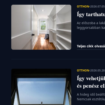
HOBBI
OTTHON
2026.07.05
Így tarthat
VILÁG
KÖRÜL
Az előszoba a lak
SZÍNES
leggyorsabban kao
le a cipőnket, és 
KARRIER
apró helyiségben 
Nem kell azonban
Teljes cikk olvas
néhány […]
OTTHON
2026.05.28
Így vehetjü
és penész el
A hideg idő beáll
Nemcsak esztétik
jelent a család s