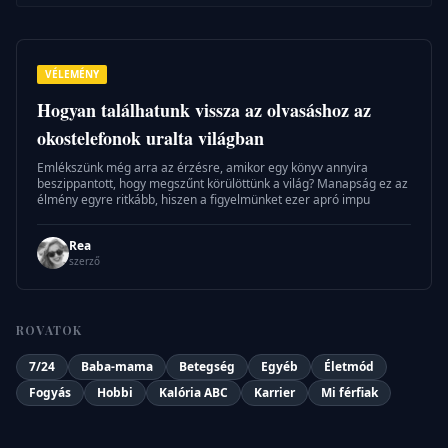
VÉLEMÉNY
Hogyan találhatunk vissza az olvasáshoz az
okostelefonok uralta világban
Emlékszünk még arra az érzésre, amikor egy könyv annyira
beszippantott, hogy megszűnt körülöttünk a világ? Manapság ez az
élmény egyre ritkább, hiszen a figyelmünket ezer apró impu
Rea
szerző
ROVATOK
7/24
Baba-mama
Betegség
Egyéb
Életmód
Fogyás
Hobbi
Kalória ABC
Karrier
Mi férfiak