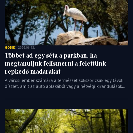
HOBBI
2026.06.13.
Többet ad egy séta a parkban, ha
megtanuljuk felismerni a felettünk
repkedő madarakat
A városi ember számára a természet sokszor csak egy távoli
díszlet, amit az autó ablakából vagy a hétvégi kirándulások
alkalmával lát. Pedig a környezetünk sokkal élőbb és
izgalmasabb, mint azt elsőre gondolnánk, csak meg kell
tanulnunk hová nézzünk. A madármegfigyelés nem csupán a
biológusok vagy a nyugdíjas angol urak hobbija, hanem egy
bárki számára elérhető […]