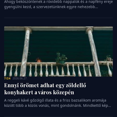
Ahogy beköszöntenek a rövidebb nappalok és a napfény ereje
indítunk,
gyengülni kezd, a szervezetünknek egyre nehezebb
mintha
fenntartania a belső egyensúlyát. Sokan úgy gondolják, hogy
csak
egy kiadós séta a friss levegőn elegendő a feltöltődéshez, ám
a
a késő őszi és téli időszakban a napsugarak beesési szöge
létezésünkért
már nem teszi lehetővé a természetes vitamintermelést. Itt
is
jön képbe az egyik […]
elnézést
kellene
kérnünk.
Ez
a
reflexszerű
udvariasság
sok
nő
7/24
2026.06.27.
életének
Ennyi örömet adhat egy zöldellő
állandó
konyhakert a város közepén
kísérője,
amely
A reggeli kávé gőzölgő illata és a friss bazsalikom aromája
mögött
között több a közös vonás, mint gondolnánk. Mindkettő képes
[…]
arra, hogy egy pillanatra megállítsa az időt a rohanó
hétköznapokban. Sokan hiszik azt, hogy a kertészkedés a