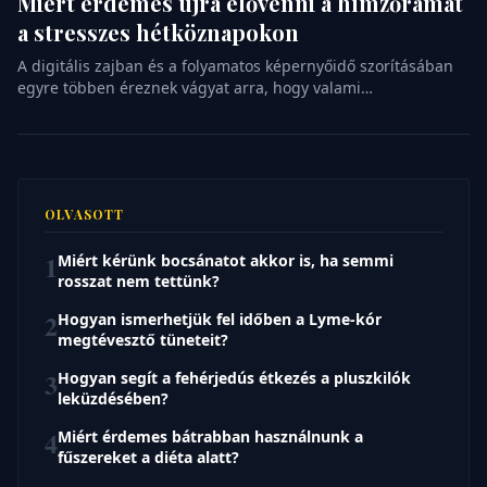
Miért érdemes újra elővenni a hímzőrámát
a stresszes hétköznapokon
A digitális zajban és a folyamatos képernyőidő szorításában
egyre többen éreznek vágyat arra, hogy valami
kézzelfoghatót alkossanak. A hímzés, amit sokáig csak a
nagymamák csendes délutánjaihoz kötöttünk, az elmúlt
években váratlanul visszatért a köztudatba. Nem csupán egy
elfeledett technika feltámasztásáról van szó, hanem egyfajta
lassulási folyamatról is, amely segít kiszakadni a mindennapi
OLVASOTT
pörgésből. Ez a […]
1
Miért kérünk bocsánatot akkor is, ha semmi
rosszat nem tettünk?
2
Hogyan ismerhetjük fel időben a Lyme-kór
megtévesztő tüneteit?
3
Hogyan segít a fehérjedús étkezés a pluszkilók
leküzdésében?
4
Miért érdemes bátrabban használnunk a
fűszereket a diéta alatt?