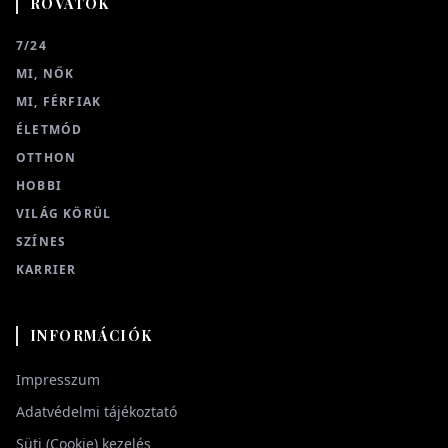
ROVATOK
7/24
MI, NŐK
MI, FÉRFIAK
ÉLETMÓD
OTTHON
HOBBI
VILÁG KÖRÜL
SZÍNES
KARRIER
INFORMÁCIÓK
Impresszum
Adatvédelmi tájékoztató
Süti (Cookie) kezelés