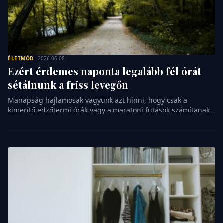
ÉLETMÓD
2026.06.08.
Ezért érdemes naponta legalább fél órát
sétálnunk a friss levegőn
Manapság hajlamosak vagyunk azt hinni, hogy csak a
kimerítő edzőtermi órák vagy a maratoni futások számítanak
valódi sportnak. Pedig létezik egy ősi, természetes
mozgásforma, amely szinte bárki számára elérhető, mégis
méltatlanul kevés figyelmet kap a fitnesztrendek világában. A
rendszeres gyaloglás nem csupán a testünket formálja,
hanem a lelkünket is rendbe teszi, ha esélyt adunk neki. […]