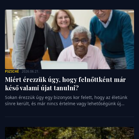
vidéki birtokok és a hatalmas udvarok kiváltsága, pedig a
természetet egyetlen négyzetméteren is közelebb hozhatjuk
magunkhoz. Egy apró erkély […]
PSZICHÉ
2026.06.21.
Miért érezzük úgy, hogy felnőttként már
késő valami újat tanulni?
Sokan érezzük úgy egy bizonyos kor felett, hogy az életünk
sínre került, és már nincs értelme vagy lehetőségünk új
irányokba indulni. Legyen szó egy idegen nyelvről, egy
hangszeren való játékról vagy egy teljesen új szakma
alapjairól, gyakran a belső hangunk int óvatosságra minket.
Azt sulykolja, hogy a tanulás a fiatalok kiváltsága, nekünk
pedig be kell […]