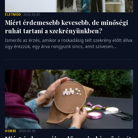
ÉLETMÓD
2026.06.05.
Miért érdemesebb kevesebb, de minőségi
ruhát tartani a szekrényünkben?
Ismerős az érzés, amikor a roskadásig telt szekrény előtt állva
úgy érezzük, egy árva rongyunk sincs, amit szívesen
felvennénk? Ez a modern kor egyik legfurcsább paradoxona,
amellyel nap mint nap szembesülünk a reggeli készülődés
közben. A túl sok választási lehetőség ugyanis nem
szabadságot, hanem döntési fáradtságot és felesleges
feszültséget szül az életünkben. A kapszulagardrób
koncepciója […]
HOBBI
2026.05.30.