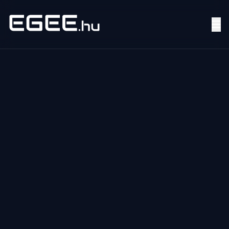
Menü
Keresés
7/24
MI,
NŐK
MI,
FÉRFIAK
ÉLETMÓD
OTTHON
HOBBI