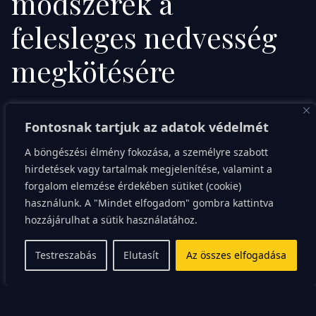
módszerek a
felesleges nedvesség
megkötésére
Vannak olyan növények, amelyek kifejezetten kedvelik
Fontosnak tartjuk az adatok védelmét
a párás közeget és segítenek a levegő tisztításában. A
vitorlavirág vagy a szobapáfrány például remek
A böngészési élmény fokozása, a személyre szabott
választás lehet a nedvesebb sarkokba. Ezek az
hirdetések vagy tartalmak megjelenítése, valamint a
forgalom elemzése érdekében sütiket (cookie)
élőlények a leveleiken keresztül veszik fel a
használunk. A "Mindet elfogadom" gombra kattintva
nedvességet a környezetükből.
hozzájárulhat a sütik használatához.
A só használata egy régi, de még mindig hatékony
Testreszabás
Elutasít
Az összes elfogadása
trükk a háztartásban. Egy tálkába helyezett durva
szemű konyhasó képes magába szívni a felesleges
párát a polcokról. Ha a só átnedvesedik, egyszerűen