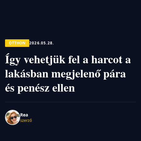
OTTHON
2026.05.28.
Így vehetjük fel a harcot a
lakásban megjelenő pára
és penész ellen
Rea
szerző