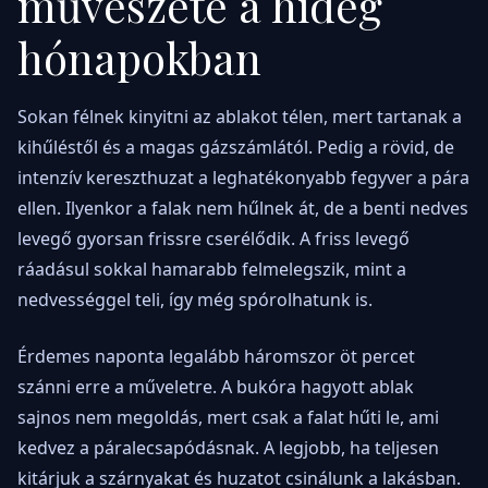
művészete a hideg
hónapokban
Sokan félnek kinyitni az ablakot télen, mert tartanak a
kihűléstől és a magas gázszámlától. Pedig a rövid, de
intenzív kereszthuzat a leghatékonyabb fegyver a pára
ellen. Ilyenkor a falak nem hűlnek át, de a benti nedves
levegő gyorsan frissre cserélődik. A friss levegő
ráadásul sokkal hamarabb felmelegszik, mint a
nedvességgel teli, így még spórolhatunk is.
Érdemes naponta legalább háromszor öt percet
szánni erre a műveletre. A bukóra hagyott ablak
sajnos nem megoldás, mert csak a falat hűti le, ami
kedvez a páralecsapódásnak. A legjobb, ha teljesen
kitárjuk a szárnyakat és huzatot csinálunk a lakásban.