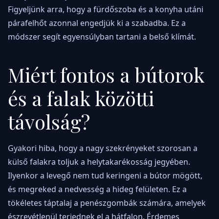
Figyeljünk arra, hogy a fürdőszoba és a konyha utáni
párafelhőt azonnal engedjük ki a szabadba. Ez a
módszer segít egyensúlyban tartani a belső klímát.
Miért fontos a bútorok
és a falak közötti
távolság?
Gyakori hiba, hogy a nagy szekrényeket szorosan a
külső falakra toljuk a helytakarékosság jegyében.
Ilyenkor a levegő nem tud keringeni a bútor mögött,
és megreked a nedvesség a hideg felületen. Ez a
tökéletes táptalaj a penészgombák számára, amelyek
észrevétlenül terjednek el a hátfalon. Érdemes