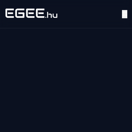
Menü
Keresés
7/24
MI,
NŐK
MI,
FÉRFIAK
ÉLETMÓD
OTTHON
HOBBI