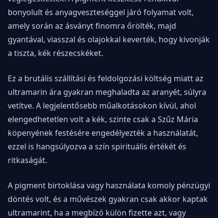
bonyolult és anyagveszteséggel járó folyamat volt,
amely során az ásványt finomra őrölték, majd
gyantával, viasszal és olajokkal keverték, hogy kivonják
a tiszta, kék részecskéket.
Ez a brutális szállítási és feldolgozási költség miatt az
ultramarin ára gyakran meghaladta az aranyét, súlyra
vetítve. A legjelentősebb műalkotásokon kívül, ahol
elengedhetetlen volt a kék, szinte csak a Szűz Mária
köpenyének festésére engedélyezték a használatát,
ezzel is hangsúlyozva a szín spirituális értékét és
ritkaságát.
A pigment birtoklása vagy használata komoly pénzügyi
döntés volt, és a művészek gyakran csak akkor kaptak
ultramarint, ha a megbízó külön fizette azt, vagy