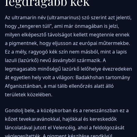
legdrágább kék
Az ultramarin név (ultramarinus) szó szerint azt jelenti,
hogy „tengeren túli”, ami már önmagában is jelzi,
milyen elképesztő távolságot kellett megtennie ennek
a pigmentnek, hogy eljusson az európai műtermekbe.
Ez a mély, ragyogó kék szín nem másból, mint a lapis
lazuli (lazúrkő) nevű ásványból származik. A
legmagasabb minőségű lazúrkő lelőhelye évezredeken
át egyetlen hely volt a világon: Badakhshan tartomány
Afganisztánban, a mai tálib ellenőrzés alatt álló
területek közelében.
Gondolj bele, a középkorban és a reneszánszban ez a
kőzet tevekaravánokkal, hajókkal és kereskedők
láncolatával jutott el Velencéig, ahol a feldolgozását
véglegesítették. A pigment készítése rendkívül