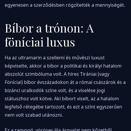
egyenesen a szerződésben rögzítették a mennyiségét.
Bíbor a trónon: A
föníciai luxus
Ha az ultramarin a szellemi és művészi luxust
képviselte, akkor a bíbor a politikai és királyi hatalom
abszolút szimbóluma volt. A híres Tirániai (vagy
Föníciai) bíbor évszázadokon át a római császárok és a
bizánci uralkodók színe volt, és a viselése jogi
státuszhoz volt kötve. Aki bíbort viselt, az a hatalom
legfelső rétegébe tartozott, és ezt a színt egyszerűen
nem volt szabad utánozni.
Ez a ragyogó, vöröses-lila árnyalat nem kőzetből,