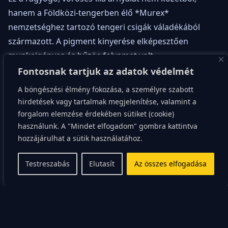
hanem a Földközi-tengerben élő *Murex*
nemzetséghez tartozó tengeri csigák váladékából
származott. A pigment kinyerése elképesztően
munkaigényes és bűzös folyamat volt.
Fontosnak tartjuk az adatok védelmét
Egyetlen ruha befestéséhez több tízezer csigára volt
A böngészési élmény fokozása, a személyre szabott
szükség, mivel egyetlen állat csak apró csepp
hirdetések vagy tartalmak megjelenítése, valamint a
váladékot termelt, ami a levegővel érintkezve alakult át
forgalom elemzése érdekében sütiket (cookie)
a jellegzetes, tartós bíborrá. A becslések szerint
használunk. A "Mindet elfogadom" gombra kattintva
mintegy 12 000 csigát kellett feldolgozni mindössze 1,4
hozzájárulhat a sütik használatához.
gramm tiszta pigment előállításához, ami magyarázza
Testreszabás
Elutasít
Az összes elfogadása
a szín csillagászati árát.
A bíbor tartóssága legendás volt: nem fakult ki a
napfényben, sőt, állítólag az idő múlásával csak egyre
ragyogóbbá vált. Ez a tulajdonság tette ideálissá a