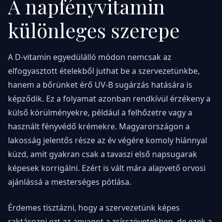
A napfényvitamin
különleges szerepe
A D-vitamin egyedülálló módon nemcsak az
elfogyasztott ételekből juthat be a szervezetünkbe,
hanem a bőrünket érő UV-B sugárzás hatására is
képződik. Ez a folyamat azonban rendkívül érzékeny a
külső körülményekre, például a felhőzetre vagy a
használt fényvédő krémekre. Magyarországon a
lakosság jelentős része az év végére komoly hiánnyal
küzd, amit gyakran csak a tavaszi első napsugarak
képesek korrigálni. Ezért is vált mára alapvető orvosi
ajánlássá a mesterséges pótlása.
Érdemes tisztázni, hogy a szervezetünk képes
raktározni ezt az anyagot a zsírszövetekben, de ezek a