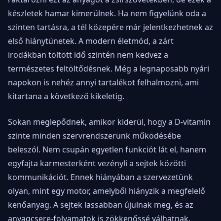
készletek hamar kimerülnek. Ha nem figyelünk oda a
szinten tartásra, a tél közepére már jelentkezhetnek az
első hiánytünetek. A modern életmód, a zárt
irodákban töltött idő szintén nem kedvez a
természetes feltöltődésnek. Még a legnaposabb nyári
napokon is nehéz annyi tartalékot felhalmozni, ami
kitartana a következő kikeletig.
Sokan meglepődnek, amikor kiderül, hogy a D-vitamin
szinte minden szervrendszerünk működésébe
beleszól. Nem csupán egyetlen funkciót lát el, hanem
egyfajta karmesterként vezényli a sejtek közötti
kommunikációt. Ennek hiányában a szervezetünk
olyan, mint egy motor, amelyből hiányzik a megfelelő
kenőanyag. A sejtek lassabban újulnak meg, és az
anyagcsere-folyamatok is zökkenőssé válhatnak.