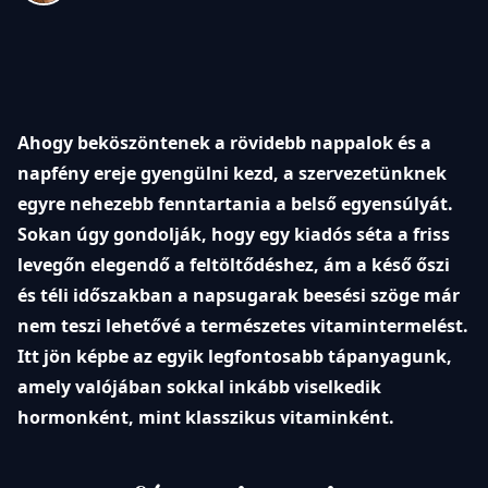
Ahogy beköszöntenek a rövidebb nappalok és a
napfény ereje gyengülni kezd, a szervezetünknek
egyre nehezebb fenntartania a belső egyensúlyát.
Sokan úgy gondolják, hogy egy kiadós séta a friss
levegőn elegendő a feltöltődéshez, ám a késő őszi
és téli időszakban a napsugarak beesési szöge már
nem teszi lehetővé a természetes vitamintermelést.
Itt jön képbe az egyik legfontosabb tápanyagunk,
amely valójában sokkal inkább viselkedik
hormonként, mint klasszikus vitaminként.