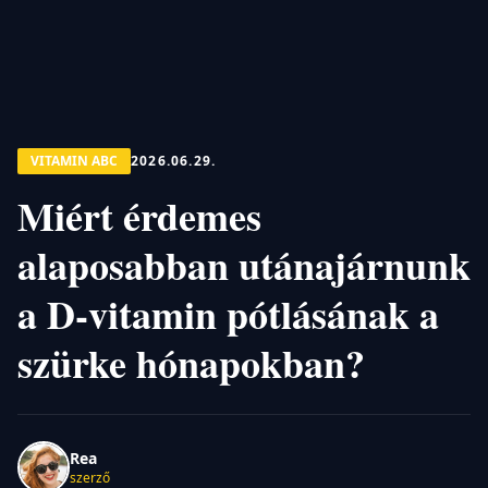
VITAMIN ABC
2026.06.29.
Miért érdemes
alaposabban utánajárnunk
a D-vitamin pótlásának a
szürke hónapokban?
Rea
szerző