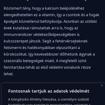
Közismert tény, hogy a kalcium beépüléséhez
elengedhetetlen ez a vitamin, így a csontok és a fogak
épségét közvetlenül befolyásolja. Azonban az utóbbi
évek kutatásai rámutattak arra is, hogy az
immunrendszer védekezőképességében is
kulcsszerepet játszik. Segít a fehérvérsejteknek
felismerni és hatékonyabban elpusztítani a
kórokozókat, így kevesebbszer dőlhetünk ágynak a
szezonális betegségek miatt. A megfelelő szint
fenntartása tehát az első védelmi vonalunk része
lehet.
Lelkileg is megérezhetjük a hiányát, hiszen szoros
Fontosnak tartjuk az adatok védelmét
összefüggés van a vitaminszint és a téli depresszió
kialakulása között. Amikor tartósan alacsony a szintje,
A böngészési élmény fokozása, a személyre szabott
hirdetések vagy tartalmak megjelenítése, valamint a