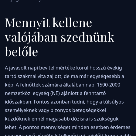
Mennyit kellene
valójában szednünk
belőle
A javasolt napi bevitel mértéke körül hosszú évekig
tartó szakmai vita zajlott, de ma már egységesebb a
kép. A felnőttek számára általában napi 1500-2000
nemzetközi egység (NE) ajánlott a fenntartó
időszakban. Fontos azonban tudni, hogy a túlsúlyos
személyeknek vagy bizonyos betegségekkel
küzdőknek ennél magasabb dózisra is szükségük
lehet. A pontos mennyiséget minden esetben érdemes
egy egyszerű vérvétellel ellenőrizni, mielőtt komolyabb