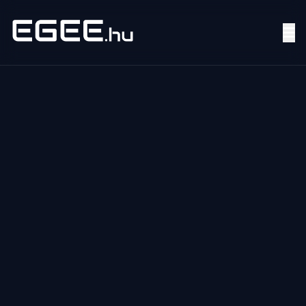
Menü
Keresés
7/24
MI,
NŐK
MI,
FÉRFIAK
ÉLETMÓD
OTTHON
HOBBI