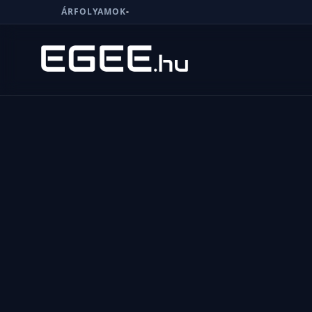
ÁRFOLYAMOK
-
Menü
Keresés
7/24
MI,
NŐK
MI,
FÉRFIAK
ÉLETMÓD
OTTHON