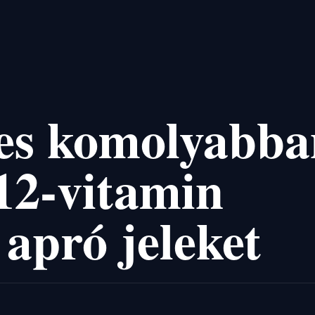
es komolyabba
12-vitamin
 apró jeleket