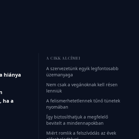
A CIKK ALCÍMEI
A szervezetünk egyik legfontosabb
la hiánya
üzemanyaga
Nem csak a vegánoknak kell résen
lenniük
n
, ha a
A felismerhetetlennek tűnő tünetek
nyomában
Így biztosíthatjuk a megfelelő
bevitelt a mindennapokban
Miért romlik a felszívódás az évek