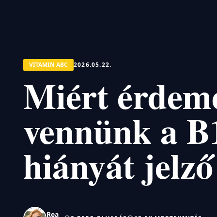
VITAMIN ABC
2026.05.22.
Miért érdem
vennünk a B
hiányát jelző
Rea