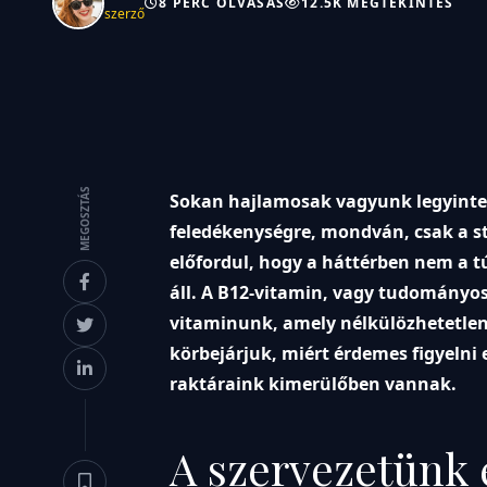
8 PERC OLVASÁS
12.5K MEGTEKINTÉS
szerző
MEGOSZTÁS
Sokan hajlamosak vagyunk legyinten
feledékenységre, mondván, csak a st
előfordul, hogy a háttérben nem a t
áll. A B12-vitamin, vagy tudományos
vitaminunk, amely nélkülözhetetlen
körbejárjuk, miért érdemes figyelni 
raktáraink kimerülőben vannak.
A szervezetünk 