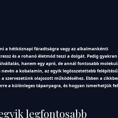
i a hétköznapi fáradtságra vagy az alkalmankénti
ressz és a rohanó életmód teszi a dolgát. Pedig gyakran
úlvállalás, hanem egy apró, de annál fontosabb moleku
 nevén a kobalamin, az egyik legösszetettebb felépítésű
 a szervezetünk olajozott működéséhez. Ebben a cikkbe
erre a különleges tápanyagra, és hogyan ismerhetjük fel
egyik legfontosabb