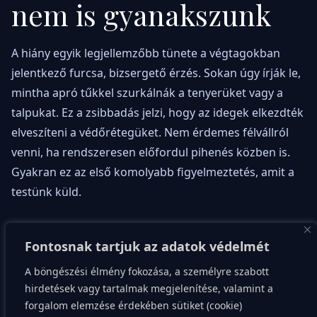
nem is gyanakszunk
A hiány egyik legjellemzőbb tünete a végtagokban
jelentkező furcsa, bizsergető érzés. Sokan úgy írják le,
mintha apró tűkkel szurkálnák a tenyerüket vagy a
talpukat. Ez a zsibbadás jelzi, hogy az idegek elkezdték
elveszíteni a védőrétegüket. Nem érdemes félvállról
venni, ha rendszeresen előfordul pihenés közben is.
Gyakran ez az első komolyabb figyelmeztetés, amit a
testünk küld.
A mentális köd és a memória zavarai szintén gyanúra
Fontosnak tartjuk az adatok védelmét
adhatnak okot a mindennapokban. Előfordulhat, hogy
nem jutnak eszünkbe szavak, vagy elfelejtjük, miért
A böngészési élmény fokozása, a személyre szabott
mentünk be egy másik szobába. Ilyenkor hajlamosak
hirdetések vagy tartalmak megjelenítése, valamint a
forgalom elemzése érdekében sütiket (cookie)
vagyunk azt hinni, hogy csak túl sok a dolgunk, vagy az