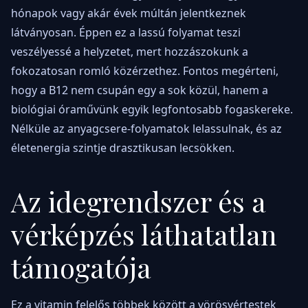
hónapok vagy akár évek múltán jelentkeznek
látványosan. Éppen ez a lassú folyamat teszi
veszélyessé a helyzetet, mert hozzászokunk a
fokozatosan romló közérzethez. Fontos megérteni,
hogy a B12 nem csupán egy a sok közül, hanem a
biológiai óraművünk egyik legfontosabb fogaskereke.
Nélküle az anyagcsere-folyamatok lelassulnak, és az
életenergia szintje drasztikusan lecsökken.
Az idegrendszer és a
vérképzés láthatatlan
támogatója
Ez a vitamin felelős többek között a vörösvértestek