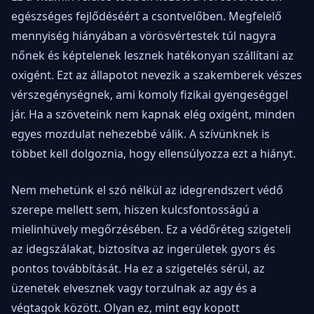
egészséges fejlődéséért a csontvelőben. Megfelelő
mennyiség hiányában a vörösvértestek túl nagyra
nőnek és képtelenek lesznek hatékonyan szállítani az
oxigént. Ezt az állapotot nevezik a szakemberek vészes
vérszegénységnek, ami komoly fizikai gyengeséggel
jár. Ha a szöveteink nem kapnak elég oxigént, minden
egyes mozdulat nehezebbé válik. A szívünknek is
többet kell dolgoznia, hogy ellensúlyozza ezt a hiányt.
Nem mehetünk el szó nélkül az idegrendszert védő
szerepe mellett sem, hiszen kulcsfontosságú a
mielinhüvely megőrzésében. Ez a védőréteg szigeteli
az idegszálakat, biztosítva az ingerületek gyors és
pontos továbbítását. Ha ez a szigetelés sérül, az
üzenetek elvesznek vagy torzulnak az agy és a
végtagok között. Olyan ez, mint egy kopott