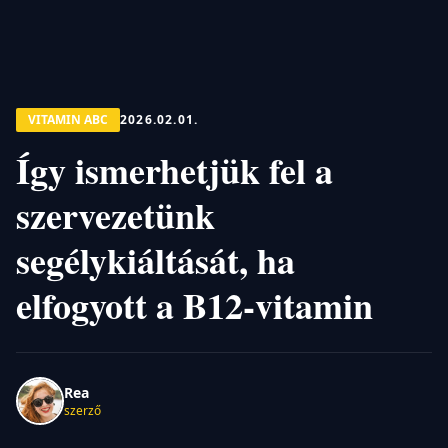
VITAMIN ABC
2026.02.01.
Így ismerhetjük fel a
szervezetünk
segélykiáltását, ha
elfogyott a B12-vitamin
Rea
szerző