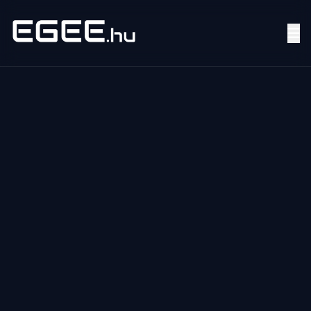
Menü
Keresés
7/24
MI,
NŐK
MI,
FÉRFIAK
ÉLETMÓD
OTTHON
HOBBI