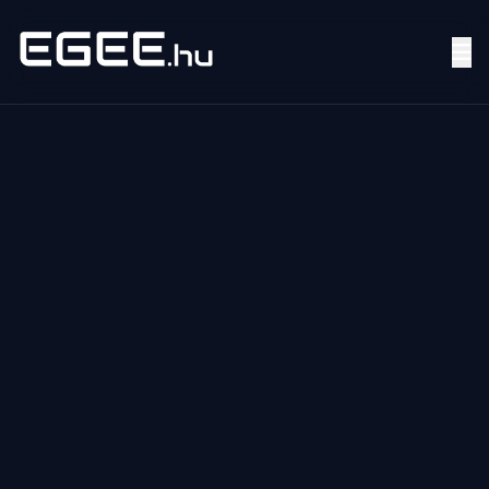
Menü
Keresés
7/24
MI,
NŐK
MI,
FÉRFIAK
ÉLETMÓD
OTTHON
HOBBI