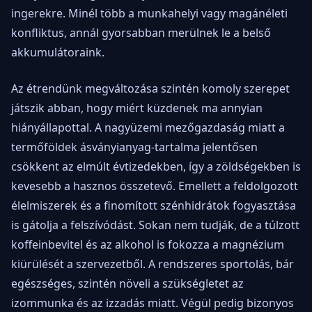
ingerekre. Minél több a munkahelyi vagy magánéleti
konfliktus, annál gyorsabban merülnek le a belső
akkumulátoraink.
Az étrendünk megváltozása szintén komoly szerepet
játszik abban, hogy miért küzdenek ma annyian
hiányállapottal. A nagyüzemi mezőgazdaság miatt a
termőföldek ásványianyag-tartalma jelentősen
csökkent az elmúlt évtizedekben, így a zöldségekben is
kevesebb a hasznos összetevő. Emellett a feldolgozott
élelmiszerek és a finomított szénhidrátok fogyasztása
is gátolja a felszívódást. Sokan nem tudják, de a túlzott
koffeinbevitel és az alkohol is fokozza a magnézium
kiürülését a szervezetből. A rendszeres sportolás, bár
egészséges, szintén növeli a szükségletet az
izommunka és az izzadás miatt. Végül pedig bizonyos