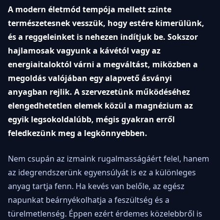
A modern életmód tempója mellett szinte
természetesnek vesszük, hogy estére kimerülünk,
és a reggeleinket is nehezen indítjuk be. Sokszor
hajlamosak vagyunk a kávétól vagy az
energiaitaloktól várni a megváltást, miközben a
megoldás valójában egy alapvető ásványi
anyagban rejlik. A szervezetünk működéséhez
elengedhetetlen elemek közül a magnézium az
egyik legsokoldalúbb, mégis gyakran erről
feledkezünk meg a legkönnyebben.
Nem csupán az izmaink rugalmasságáért felel, hanem
az idegrendszerünk egyensúlyát is ez a különleges
anyag tartja fenn. Ha kevés van belőle, az egész
napunkat beárnyékolhatja a feszültség és a
türelmetlenség. Éppen ezért érdemes közelebbről is