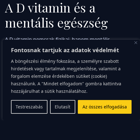
A D vitamin és a
mentális egészség
A D vitamin nemcsak fizikai, hanem mentális
egészségünket is befolyásolja. Kutatások szerint
Fontosnak tartjuk az adatok védelmét
összefüggés van a D vitamin hiánya és bizonyos
A böngészési élmény fokozása, a személyre szabott
mentális egészségi problémák, például a depresszió
hirdetések vagy tartalmak megjelenítése, valamint a
között.
forgalom elemzése érdekében sütiket (cookie)
használunk. A "Mindet elfogadom" gombra kattintva
Ezenkívül néhány kutatás szerint a D vitamin hiánya
hozzájárulhat a sütik használatához.
összefüggésben áll az Alzheimer-kór és más
Testreszabás
Elutasít
Az összes elfogadása
demenciás megbetegedések kialakulásának
magasabb kockázatával.
Ugyanakkor még sok a teendő ezen a kutatási