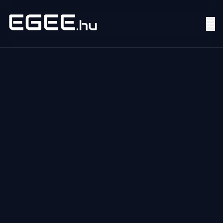
Menü
Keresés
7/24
MI,
NŐK
MI,
FÉRFIAK
ÉLETMÓD
OTTHON
HOBBI