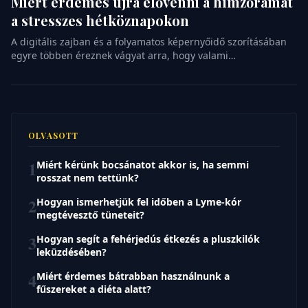
Miért érdemes újra elővenni a hímzőrámát
a stresszes hétköznapokon
A digitális zajban és a folyamatos képernyőidő szorításában
egyre többen éreznek vágyat arra, hogy valami
kézzelfoghatót alkossanak. A hímzés, amit sokáig csak a
nagymamák csendes délutánjaihoz kötöttünk, az elmúlt
években váratlanul visszatért a köztudatba. Nem csupán egy
elfeledett technika feltámasztásáról van szó, hanem egyfajta
lassulási folyamatról is, amely segít kiszakadni a mindennapi
OLVASOTT
pörgésből. Ez a […]
1
Miért kérünk bocsánatot akkor is, ha semmi
rosszat nem tettünk?
2
Hogyan ismerhetjük fel időben a Lyme-kór
megtévesztő tüneteit?
3
Hogyan segít a fehérjedús étkezés a pluszkilók
leküzdésében?
4
Miért érdemes bátrabban használnunk a
fűszereket a diéta alatt?