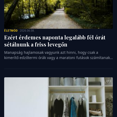
ÉLETMÓD
2026.06.08.
Ezért érdemes naponta legalább fél órát
sétálnunk a friss levegőn
Manapság hajlamosak vagyunk azt hinni, hogy csak a
kimerítő edzőtermi órák vagy a maratoni futások számítanak
valódi sportnak. Pedig létezik egy ősi, természetes
mozgásforma, amely szinte bárki számára elérhető, mégis
méltatlanul kevés figyelmet kap a fitnesztrendek világában. A
rendszeres gyaloglás nem csupán a testünket formálja,
hanem a lelkünket is rendbe teszi, ha esélyt adunk neki. […]