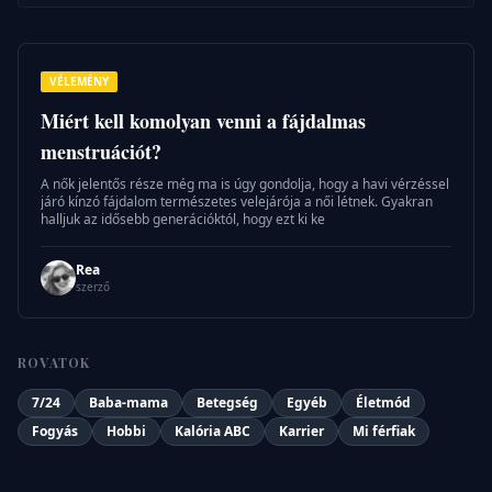
VÉLEMÉNY
Miért kell komolyan venni a fájdalmas
menstruációt?
A nők jelentős része még ma is úgy gondolja, hogy a havi vérzéssel
járó kínzó fájdalom természetes velejárója a női létnek. Gyakran
halljuk az idősebb generációktól, hogy ezt ki ke
Rea
szerző
ROVATOK
7/24
Baba-mama
Betegség
Egyéb
Életmód
Fogyás
Hobbi
Kalória ABC
Karrier
Mi férfiak