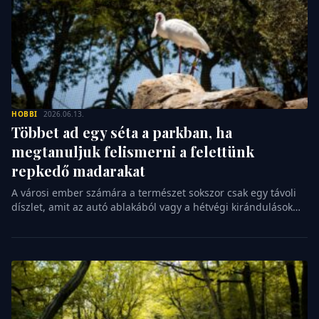
HOBBI
2026.06.13.
Többet ad egy séta a parkban, ha
megtanuljuk felismerni a felettünk
repkedő madarakat
A városi ember számára a természet sokszor csak egy távoli
díszlet, amit az autó ablakából vagy a hétvégi kirándulások
alkalmával lát. Pedig a környezetünk sokkal élőbb és
izgalmasabb, mint azt elsőre gondolnánk, csak meg kell
tanulnunk hová nézzünk. A madármegfigyelés nem csupán a
biológusok vagy a nyugdíjas angol urak hobbija, hanem egy
bárki számára elérhető […]