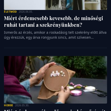
ÉLETMÓD
2026.06.05.
Miért érdemesebb kevesebb, de minőségi
ruhát tartani a szekrényünkben?
Ismerős az érzés, amikor a roskadásig telt szekrény előtt állva
úgy érezzük, egy árva rongyunk sincs, amit szívesen
felvennénk? Ez a modern kor egyik legfurcsább paradoxona,
amellyel nap mint nap szembesülünk a reggeli készülődés
közben. A túl sok választási lehetőség ugyanis nem
szabadságot, hanem döntési fáradtságot és felesleges
feszültséget szül az életünkben. A kapszulagardrób
koncepciója […]
HOBBI
2026.05.30.