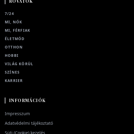
ROVATOK
7/24
MI, NŐK
MI, FÉRFIAK
ÉLETMÓD
OTTHON
HOBBI
VILÁG KÖRÜL
SZÍNES
KARRIER
INFORMÁCIÓK
Impresszum
Adatvédelmi tájékoztató
Süti (Cookie) kezelés