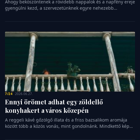
Ahogy beköszöntenek a rövidebb nappalok és a napfény ereje
indítunk,
gyengülni kezd, a szervezetünknek egyre nehezebb
mintha
fenntartania a belső egyensúlyát. Sokan úgy gondolják, hogy
csak
egy kiadós séta a friss levegőn elegendő a feltöltődéshez, ám
a
a késő őszi és téli időszakban a napsugarak beesési szöge
létezésünkért
már nem teszi lehetővé a természetes vitamintermelést. Itt
is
jön képbe az egyik […]
elnézést
kellene
kérnünk.
Ez
a
reflexszerű
udvariasság
sok
nő
7/24
2026.06.27.
életének
Ennyi örömet adhat egy zöldellő
állandó
konyhakert a város közepén
kísérője,
amely
A reggeli kávé gőzölgő illata és a friss bazsalikom aromája
mögött
között több a közös vonás, mint gondolnánk. Mindkettő képes
[…]
arra, hogy egy pillanatra megállítsa az időt a rohanó
hétköznapokban. Sokan hiszik azt, hogy a kertészkedés a