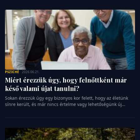
vidéki birtokok és a hatalmas udvarok kiváltsága, pedig a
természetet egyetlen négyzetméteren is közelebb hozhatjuk
magunkhoz. Egy apró erkély […]
PSZICHÉ
2026.06.21.
Miért érezzük úgy, hogy felnőttként már
késő valami újat tanulni?
Sokan érezzük úgy egy bizonyos kor felett, hogy az életünk
sínre került, és már nincs értelme vagy lehetőségünk új
irányokba indulni. Legyen szó egy idegen nyelvről, egy
hangszeren való játékról vagy egy teljesen új szakma
alapjairól, gyakran a belső hangunk int óvatosságra minket.
Azt sulykolja, hogy a tanulás a fiatalok kiváltsága, nekünk
pedig be kell […]