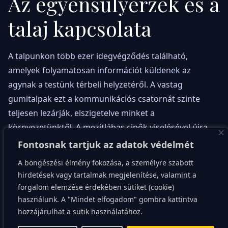
Az egyensúlyérzék és a
talaj kapcsolata
A talpunkon több ezer idegvégződés található,
amelyek folyamatosan információt küldenek az
agynak a testünk térbeli helyzetéről. A vastag
gumitalpak ezt a kommunikációs csatornát szinte
teljesen lezárják, elszigetelve minket a
környezetünktől. A mezítlábas cipők viselésével újra
megnyitjuk ezt az információs szupersztrádát. Az
Fontosnak tartjuk az adatok védelmét
agyunk sokkal pontosabb képet kap arról, milyen
A böngészési élmény fokozása, a személyre szabott
felületen járunk, legyen az fű, aszfalt vagy erdei talaj.
hirdetések vagy tartalmak megjelenítése, valamint a
Ez a fokozott érzékelés drasztikusan javítja az
forgalom elemzése érdekében sütiket (cookie)
egyensúlyérzéket és a koordinációt.
használunk. A "Mindet elfogadom" gombra kattintva
hozzájárulhat a sütik használatához.
Idősebb korban különösen fontos az egyensúly