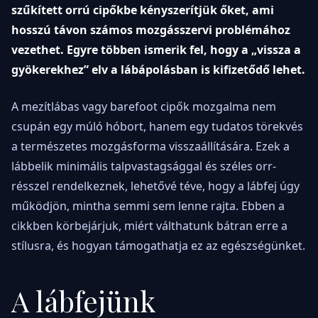
szűkített orrú cipőkbe kényszerítjük őket, ami
hosszú távon számos mozgásszervi problémához
vezethet. Egyre többen ismerik fel, hogy a „vissza a
gyökerekhez” elv a lábápolásban is kifizetődő lehet.
A mezítlábas vagy barefoot cipők mozgalma nem
csupán egy múló hóbort, hanem egy tudatos törekvés
a természetes mozgásforma visszaállítására. Ezek a
lábbelik minimális talpvastagsággal és széles orr-
résszel rendelkeznek, lehetővé téve, hogy a lábfej úgy
működjön, mintha semmi sem lenne rajta. Ebben a
cikkben körbejárjuk, miért válthatunk bátran erre a
stílusra, és hogyan támogathatja ez az egészségünket.
A lábfejünk