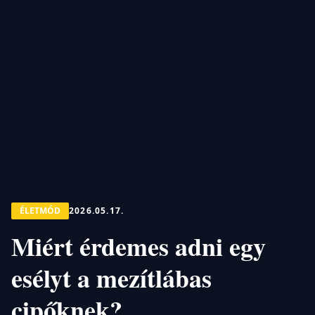
ÉLETMÓD
2026.05.17.
Miért érdemes adni egy
esélyt a mezítlábas
cipőknek?