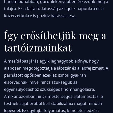
hanem puhábban, gördülékenyebben érkezünk meg a
talajra. Ez a fajta tudatosság az egész napunkra és a
közérzetünkre is pozitív hatással lesz.
Így erősíthetjük meg a
tartóizmainkat
A mezítlábas járás egyik legnagyobb előnye, hogy
alaposan megdolgoztatja a lábszár és a lábfej izmait. A
párnázott cipőkben ezek az izmok gyakran
elsorvadnak, mivel nincs szükségük az
egyensúlyozáshoz szükséges finomhangolásra.
Amikor azonban nincs mesterséges alátámasztás, a
testnek saját erőből kell stabilizálnia magát minden
lépésnél. Ez egyfajta folyamatos, kíméletes edzést