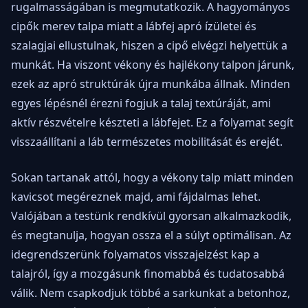
rugalmasságában is megmutatkozik. A hagyományos
cipők merev talpa miatt a lábfej apró ízületei és
szalagjai ellustulnak, hiszen a cipő elvégzi helyettük a
munkát. Ha viszont vékony és hajlékony talpon járunk,
ezek az apró struktúrák újra munkába állnak. Minden
egyes lépésnél érezni fogjuk a talaj textúráját, ami
aktív részvételre készteti a lábfejet. Ez a folyamat segít
visszaállítani a láb természetes mobilitását és erejét.
Sokan tartanak attól, hogy a vékony talp miatt minden
kavicsot megéreznek majd, ami fájdalmas lehet.
Valójában a testünk rendkívül gyorsan alkalmazkodik,
és megtanulja, hogyan ossza el a súlyt optimálisan. Az
idegrendszerünk folyamatos visszajelzést kap a
talajról, így a mozgásunk finomabbá és tudatosabbá
válik. Nem csapkodjuk többé a sarkunkat a betonhoz,