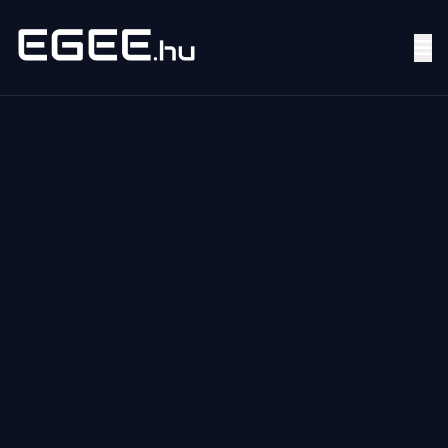
Menü
Keresés
7/24
MI,
NŐK
MI,
FÉRFIAK
ÉLETMÓD
OTTHON
HOBBI