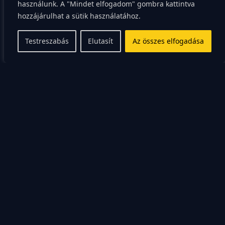
használunk. A "Mindet elfogadom" gombra kattintva
dinamika pedig észrevétlenül rögzül a
hozzájárulhat a sütik használatához.
párkapcsolatokban is.
Testreszabás
Elutasít
Az összes elfogadása
Gyakran a „multitasking” mítosza is ront a helyzeten,
hiszen azt hitetik el velünk, hogy mi jobbak vagyunk
ebben. Valójában senki sem képes hatékonyan több
dologra figyelni egyszerre hosszú ideig. Csak
kényszerből tanultuk meg ezt a készséget, nem pedig
biológiai adottságunk.
A munkahelyi elvárások és a családi élet
összehangolása is extra terhet ró a nőkre. Még ha
mindkét fél teljes állásban dolgozik is, a statisztikák
szerint a nők végzik a házimunka nagy részét. Ez a
kettős mérce pedig folyamatos belső konfliktust
generál bennünk. Szeretnénk sikeresek lenni a