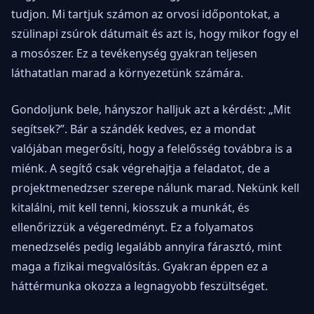
tudjon. Mi tartjuk számon az orvosi időpontokat, a
szülinapi zsúrok dátumait és azt is, hogy mikor fogy el
a mosószer. Ez a tevékenység gyakran teljesen
láthatatlan marad a környezetünk számára.
Gondoljunk bele, hányszor halljuk azt a kérdést: „Mit
segítsek?”. Bár a szándék kedves, ez a mondat
valójában megerősíti, hogy a felelősség továbbra is a
miénk. A segítő csak végrehajtja a feladatot, de a
projektmenedzser szerepe nálunk marad. Nekünk kell
kitalálni, mit kell tenni, kiosszuk a munkát, és
ellenőrizzük a végeredményt. Ez a folyamatos
menedzselés pedig legalább annyira fárasztó, mint
maga a fizikai megvalósítás. Gyakran éppen ez a
háttérmunka okozza a legnagyobb feszültséget.