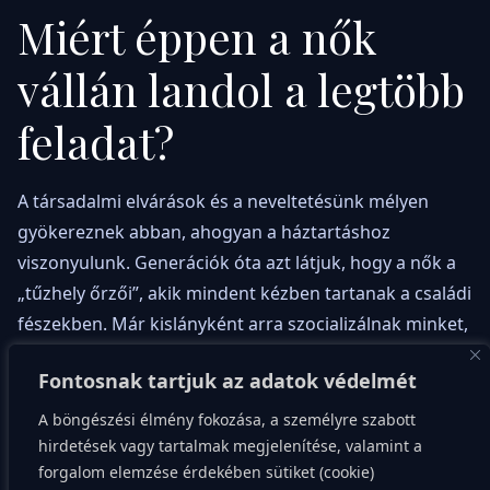
Miért éppen a nők
vállán landol a legtöbb
feladat?
A társadalmi elvárások és a neveltetésünk mélyen
gyökereznek abban, ahogyan a háztartáshoz
viszonyulunk. Generációk óta azt látjuk, hogy a nők a
„tűzhely őrzői”, akik mindent kézben tartanak a családi
fészekben. Már kislányként arra szocializálnak minket,
hogy figyeljünk mások igényeire és legyünk
Fontosnak tartjuk az adatok védelmét
gondoskodóak. Emiatt felnőttként szinte ösztönösen
vesszük át a szervezési feladatokat anélkül, hogy
A böngészési élmény fokozása, a személyre szabott
kérnénk rá. A környezetünk pedig sokszor magától
hirdetések vagy tartalmak megjelenítése, valamint a
forgalom elemzése érdekében sütiket (cookie)
értetődőnek veszi ezt a fajta szerepvállalást. Ez a