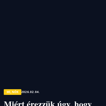
MI, NŐK
2026.02.04.
Miért érezzük úgy, hogy