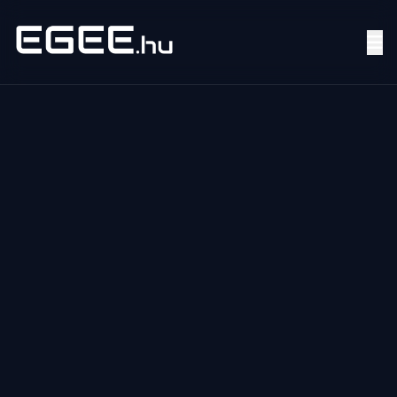
Menü
Keresés
7/24
MI,
NŐK
MI,
FÉRFIAK
ÉLETMÓD
OTTHON
HOBBI