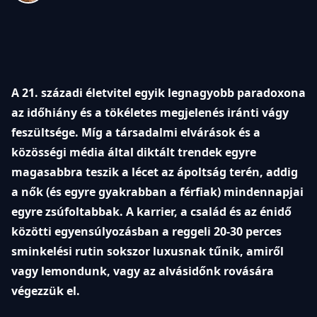
A 21. századi életvitel egyik legnagyobb paradoxona
az időhiány és a tökéletes megjelenés iránti vágy
feszültsége. Míg a társadalmi elvárások és a
közösségi média által diktált trendek egyre
magasabbra teszik a lécet az ápoltság terén, addig
a nők (és egyre gyakrabban a férfiak) mindennapjai
egyre zsúfoltabbak. A karrier, a család és az énidő
közötti egyensúlyozásban a reggeli 20-30 perces
sminkelési rutin sokszor luxusnak tűnik, amiről
vagy lemondunk, vagy az alvásidőnk rovására
végezzük el.