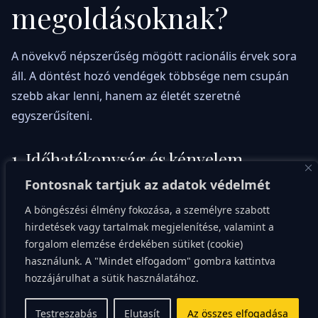
megoldásoknak?
A növekvő népszerűség mögött racionális érvek sora
áll. A döntést hozó vendégek többsége nem csupán
szebb akar lenni, hanem az életét szeretné
egyszerűsíteni.
1. Időhatékonyság és kényelem
Fontosnak tartjuk az adatok védelmét
A legkézzelfoghatóbb előny az időmegtakarítás. Egy
átlagos nő élete során éveket tölt a tükör előtt. A
A böngészési élmény fokozása, a személyre szabott
hirdetések vagy tartalmak megjelenítése, valamint a
tartós megoldások visszaadják ezeket a perceket.
forgalom elemzése érdekében sütiket (cookie)
Gondoljunk csak bele: reggelente „készen” ébredni,
használunk. A "Mindet elfogadom" gombra kattintva
nem bajlódni a szimmetria tökéletesítésével vagy a
hozzájárulhat a sütik használatához.
szempillaspirál felvitelével, hatalmas szabadságot ad.
Ez a felszabaduló idő fordítható alvásra, sportra, a
Testreszabás
Elutasít
Az összes elfogadása