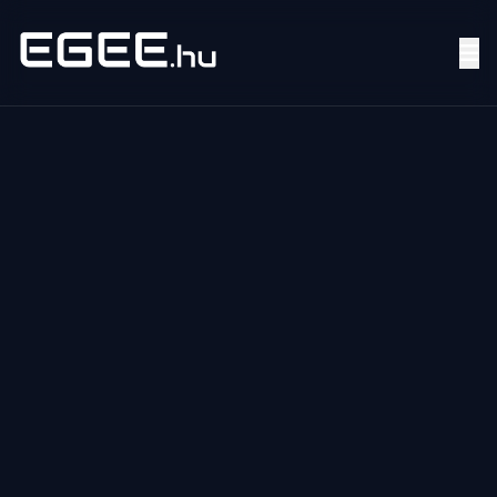
Menü
Keresés
7/24
MI,
NŐK
MI,
FÉRFIAK
ÉLETMÓD
OTTHON
HOBBI