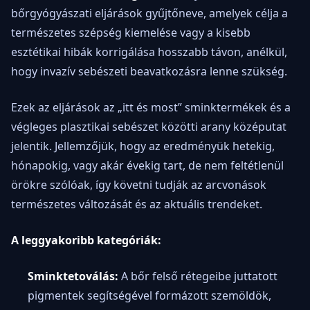
bőrgyógyászati eljárások gyűjtőneve, amelyek célja a
természetes szépség kiemelése vagy a kisebb
esztétikai hibák korrigálása hosszabb távon, anélkül,
hogy invazív sebészeti beavatkozásra lenne szükség.
Ezek az eljárások az „itt és most” sminktermékek és a
végleges plasztikai sebészet közötti arany középutat
jelentik. Jellemzőjük, hogy az eredményük hetekig,
hónapokig, vagy akár évekig tart, de nem feltétlenül
örökre szólóak, így követni tudják az arcvonások
természetes változását és az aktuális trendeket.
A leggyakoribb kategóriák:
Sminktetoválás:
A bőr felső rétegeibe juttatott
pigmentek segítségével formázott szemöldök,