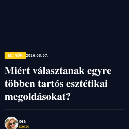
MI, NŐK
2026.03.07.
Miért választanak egyre
többen tartós esztétikai
megoldásokat?
Rea
szerző