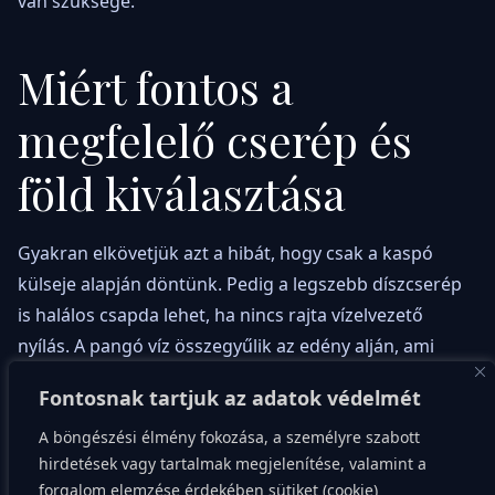
van szüksége.
Miért fontos a
megfelelő cserép és
föld kiválasztása
Gyakran elkövetjük azt a hibát, hogy csak a kaspó
külseje alapján döntünk. Pedig a legszebb díszcserép
is halálos csapda lehet, ha nincs rajta vízelvezető
nyílás. A pangó víz összegyűlik az edény alján, ami
azonnali rohadáshoz vezet. Érdemesebb műanyag
Fontosnak tartjuk az adatok védelmét
ültetőcserépben tartani a növényt, és azt helyezni a
A böngészési élmény fokozása, a személyre szabott
dekoratív kaspóba.
hirdetések vagy tartalmak megjelenítése, valamint a
forgalom elemzése érdekében sütiket (cookie)