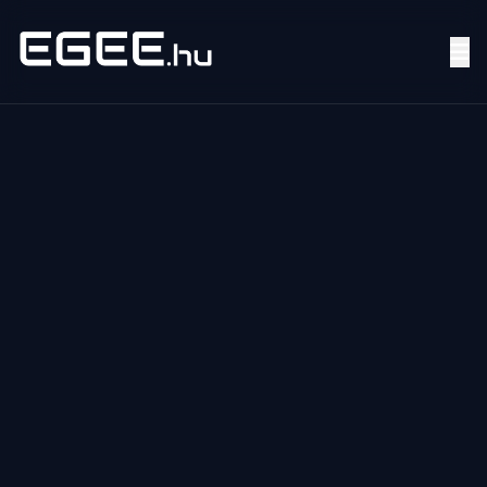
Menü
Keresés
7/24
MI,
NŐK
MI,
FÉRFIAK
ÉLETMÓD
OTTHON
HOBBI