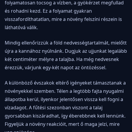
folyamatosan tocsog a vízben, a gyökérzet megfullad
és rohadni kezd. Ez a folyamat gyakran
visszafordíthatatlan, mire a növény felszíni részein is
láthatóvá válik.
Mindig ellenőrizzük a föld nedvességtartalmát, mielőtt
újra a kannához nyúlnánk. Dugjuk az ujjunkat legalább
két centiméter mélyre a talajba. Ha még nedvesnek
érezzük, várjunk egy-két napot az öntözéssel.
A különböző évszakok eltérő igényeket támasztanak a
növényekkel szemben. Télen a legtöbb fajta nyugalmi
állapotba kerül, ilyenkor jelentősen vissza kell fogni a
vízadagot. A fűtési szezonban viszont a talaj
gyorsabban kiszáradhat, így éberebbnek kell lennünk.
Figyeljük a növény reakcióit, mert ő maga jelzi, mire