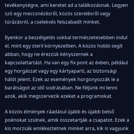
tevékenységre, ami keretet ad a találkozásnak. Legyen
szó egy meccsnézésről, közös szerelésről vagy
túrázásról, a cselekvés felszabadít minket.
Ilyenkor a beszélgetés sokkal természetesebben indul
el, mint egy steril környezetben. A közös hobbi segít
abban, hogy ne érezzük kényszernek a
kapcsolattartást. Ha van egy fix pont az évben, például
egy horgászat vagy egy kártyaparti, az biztonsági
hálót jelent. Ezek az események horgonyozzák le a
barátságot az idő sodrásában. Ne féljünk mi lenni
azok, akik megszervezik ezeket a programokat.
A közös élmények ráadásul újabb és újabb belső
poénokat szülnek, amik összetartják a csapatot. Ezek a
kis morzsák emlékeztetnek minket arra, kik is vagyunk