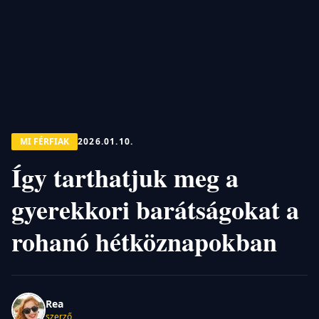
MI FÉRFIAK
2026.01.10.
Így tarthatjuk meg a
gyerekkori barátságokat a
rohanó hétköznapokban
Rea
szerző