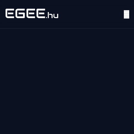
Menü
Keresés
7/24
MI,
NŐK
MI,
FÉRFIAK
ÉLETMÓD
OTTHON
HOBBI