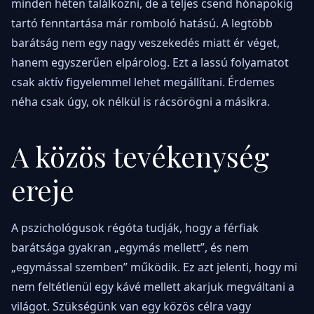
minden héten találkozni, de a teljes csend hónapokig
tartó fenntartása már romboló hatású. A legtöbb
barátság nem egy nagy veszekedés miatt ér véget,
hanem egyszerűen elpárolog. Ezt a lassú folyamatot
csak aktív figyelemmel lehet megállítani. Érdemes
néha csak úgy, ok nélkül is rácsörögni a másikra.
A közös tevékenység
ereje
A pszichológusok régóta tudják, hogy a férfiak
barátsága gyakran „egymás mellett”, és nem
„egymással szemben” működik. Ez azt jelenti, hogy mi
nem feltétlenül egy kávé mellett akarjuk megváltani a
világot. Szükségünk van egy közös célra vagy