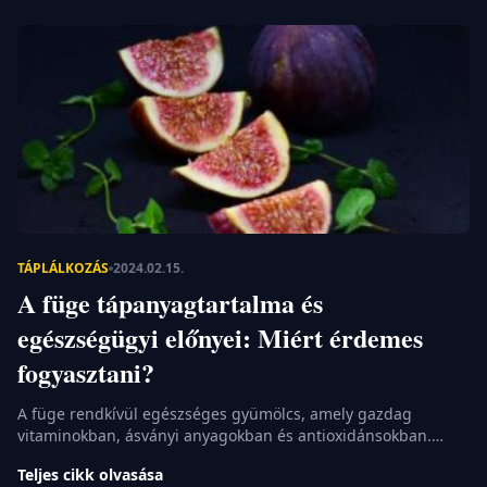
zöldbab, amely nem csak finom ízével, hanem gazdag
tápanyagtartalmával is hódít. […]
TÁPLÁLKOZÁS
2024.02.15.
A füge tápanyagtartalma és
egészségügyi előnyei: Miért érdemes
fogyasztani?
A füge rendkívül egészséges gyümölcs, amely gazdag
vitaminokban, ásványi anyagokban és antioxidánsokban.
Tápanyagtartalma hozzájárul az egészséges
Teljes cikk olvasása
idegrendszerhez, a szív működéséhez, a csontok és fogak