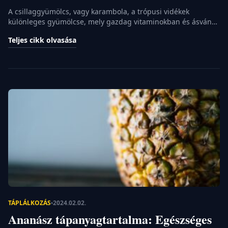
A csillaggyümölcs, vagy karambola, a trópusi vidékek
különleges gyümölcse, mely gazdag vitaminokban és ásványi
anyagokban. A benne található C-vitamin, B-vitaminok,
Teljes cikk olvasása
kálium, magnézium és rost segítik a szervezet egészséges
működését. A gyümölcs antioxidánsokban is bővelkedik,
védelmet nyújtva a szabad gyökök káros hatásai ellen. A
csillaggyümölcs tápanyagtartalma: a trópusi csoda A
csillaggyümölcs, vagy más néven karambola, a […]
TÁPLÁLKOZÁS
2024.02.02.
Ananász tápanyagtartalma: Egészséges