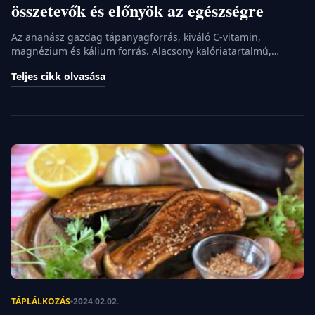
összetevők és előnyök az egészségre
Az ananász gazdag tápanyagforrás, kiváló C-vitamin,
magnézium és kálium forrás. Alacsony kalóriatartalmú,
hidratációs hatású és segít a toxinok kiürítésében. A benne
Teljes cikk olvasása
található bromelain enzim támogatja az emésztést és
csökkenti a gyulladásokat. Az ananász tápanyagtartalma Az
ananász egy trópusi gyümölcs, melynek tápanyagtartalma
igen gazdag. Nemcsak hogy finom és frissítő, de számos
egészséges összetevőt is tartalmaz, melyek […]
TÁPLÁLKOZÁS
2024.02.02.