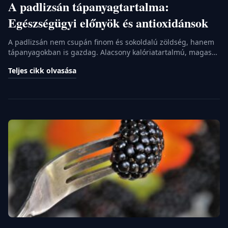
A padlizsán tápanyagtartalma:
Egészségügyi előnyök és antioxidánsok
A padlizsán nem csupán finom és sokoldalú zöldség, hanem
tápanyagokban is gazdag. Alacsony kalóriatartalmú, magas
rost- és víztartalmú, és számos vitaminban és ásványi
Teljes cikk olvasása
anyagban gazdag. A padlizsánban található antioxidánsok
hozzájárulhatnak az egészségünk megőrzéséhez. Érdemes
beilleszteni az étrendünkbe! A padlizsán és
tápanyagtartalma: Mit kell tudni? Ha valaki padlizsánt említ,
valószínűleg azonnal a különleges lila szín jut […]