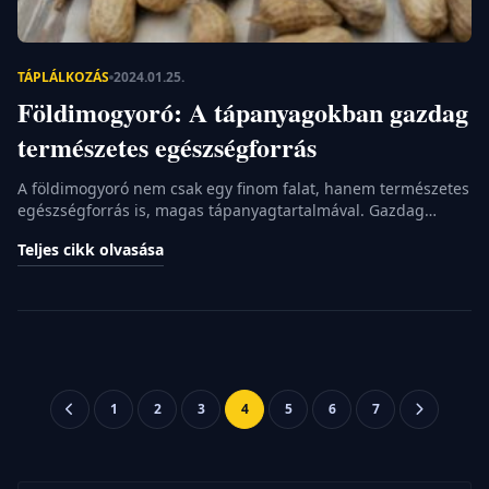
TÁPLÁLKOZÁS
2024.01.25.
Földimogyoró: A tápanyagokban gazdag
természetes egészségforrás
A földimogyoró nem csak egy finom falat, hanem természetes
egészségforrás is, magas tápanyagtartalmával. Gazdag
fehérjében, vitaminokban, ásványi anyagokban, rostban és
Teljes cikk olvasása
antioxidánsokban, ezek hozzájárulnak az egészséges
életmódhoz. A földimogyoró fogyasztása segíthet az
izomépítésben, a sejtek regenerálódásában, a vércukorszint
stabilizálásában és a szív egészségének megőrzésében. A
földimogyoró tápanyagtartalma: A természetes
egészségforrás A földimogyoró, amelyet számos
háztartásban használnak […]
Bejegyzések
1
2
3
4
5
6
7
lapozása