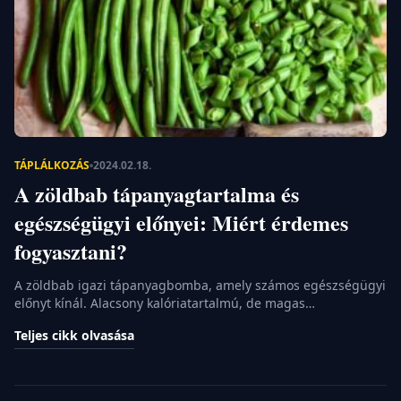
VILÁG
KÖRÜL
SZÍNES
KARRIER
TÁPLÁLKOZÁS
2024.02.18.
A zöldbab tápanyagtartalma és
egészségügyi előnyei: Miért érdemes
fogyasztani?
A zöldbab igazi tápanyagbomba, amely számos egészségügyi
előnyt kínál. Alacsony kalóriatartalmú, de magas
rosttartalmú, ezért hosszan tartó teltségérzetet biztosít.
Teljes cikk olvasása
Gazdag vitaminokban és ásványi anyagokban, ideális
választás azok számára, akik egészségesen szeretnének
táplálkozni. Zöldbab: A tápanyagok kincsesbánya A szokásos
zöldségfogyasztásunk egyik kiemelkedően fontos része a