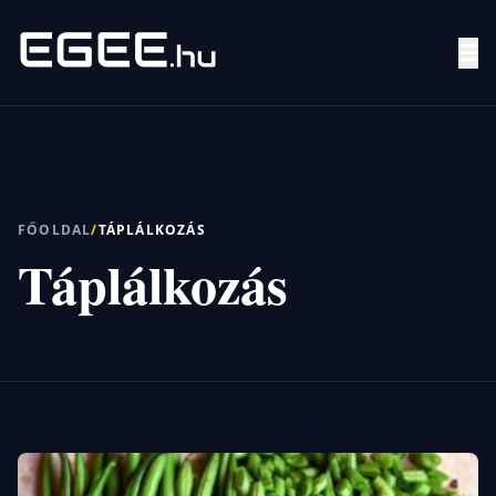
Menü
Keresés
FŐOLDAL
/
TÁPLÁLKOZÁS
Táplálkozás
7/24
MI,
NŐK
MI,
FÉRFIAK
ÉLETMÓD
OTTHON
HOBBI