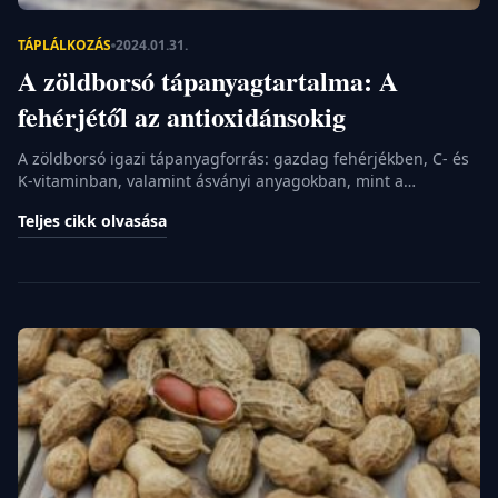
TÁPLÁLKOZÁS
2024.01.31.
A zöldborsó tápanyagtartalma: A
fehérjétől az antioxidánsokig
A zöldborsó igazi tápanyagforrás: gazdag fehérjékben, C- és
K-vitaminban, valamint ásványi anyagokban, mint a
manganéz, magnézium és foszfor. Emellett antioxidánsokban
Teljes cikk olvasása
is bővelkedik, amelyek védelmet nyújtanak a sejteknek.
Alacsony kalóriatartalma miatt remek választás az egészséges
étrendhez. A zöldborsó tápanyagtartalma Amikor a zöldborsó
tápanyagtartalmáról beszélünk, a legtöbben csak a magas
fehérjetartalmára gondolnak. Azonban a zöldborsó sokkal
több […]