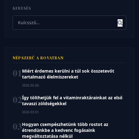
KERESÉS
Keresés
NÉPSZERŰ A ROVATBAN
01
Miért érdemes kerülni a túl sok összetevőt
tartalmazó élelmiszereket
2026.05.06.
02
Így tölthetjük fel a vitaminraktárainkat az első
tavaszi zöldségekkel
2026.03.01.
03
Hogyan csempészhetünk több rostot az
étrendünkbe a kedvenc fogásaink
megváltoztatása nélkül