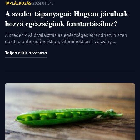
TÁPLÁLKOZÁS
2024.01.31.
A szeder tápanyagai: Hogyan járulnak
hozzá egészségünk fenntartásához?
A szeder kiváló választás az egészséges étrendhez, hiszen
gazdag antioxidánsokban, vitaminokban és ásványi
anyagokban, melyek hozzájárulnak a szervezet egészségének
Teljes cikk olvasása
fenntartásához és a betegségek megelőzéséhez.
Mindemellett alacsony kalóriatartalmú, de rostokban gazdag,
így segíthet a teltségérzet fenntartásában. A szeder
tápanyagtartalma Mint minden gyümölcs, a szeder is
rendkívül gazdag tápanyagokban. Azonban a szeder
esetében még ennél is többről […]