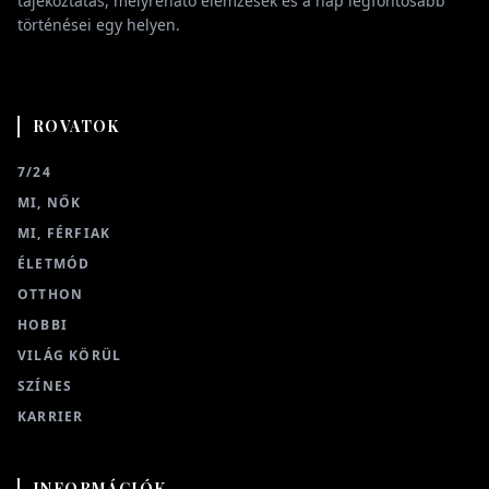
tájékoztatás, mélyreható elemzések és a nap legfontosabb
történései egy helyen.
ROVATOK
7/24
MI, NŐK
MI, FÉRFIAK
ÉLETMÓD
OTTHON
HOBBI
VILÁG KÖRÜL
SZÍNES
KARRIER
INFORMÁCIÓK