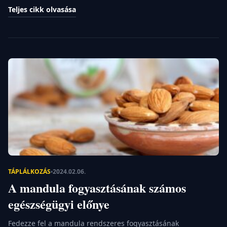
élelmiszer, is újraértékelődik. Sokan keresik az
Teljes cikk olvasása
egészségesebb alternatívákat, amelyek jótékony hatással
vannak az emésztésre, az anyagcserére és általánosságban
az egészségre. Az egészséges kenyerek kiválasztásakor több
szempontot is figyelembe kell venni, többek között az
alapanyagokat, az előállítás módját, és azt […]
TÁPLÁLKOZÁS
2024.02.06.
A mandula fogyasztásának számos
egészségügyi előnye
Fedezze fel a mandula rendszeres fogyasztásának