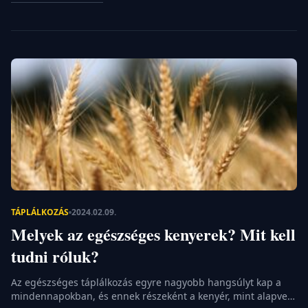
fenntartásához. A füge rosttartalma segít az emésztésben, a
vércukorszint szabályozásában és a fogyásban. A füge
tápanyagtartalma: Miért olyan egészséges? Mielőtt
belevágnánk a részletekbe, fontos tisztázni, miért érdemes a
fügét beépíteni az […]
TÁPLÁLKOZÁS
2024.02.09.
Melyek az egészséges kenyerek? Mit kell
tudni róluk?
Az egészséges táplálkozás egyre nagyobb hangsúlyt kap a
mindennapokban, és ennek részeként a kenyér, mint alapvető