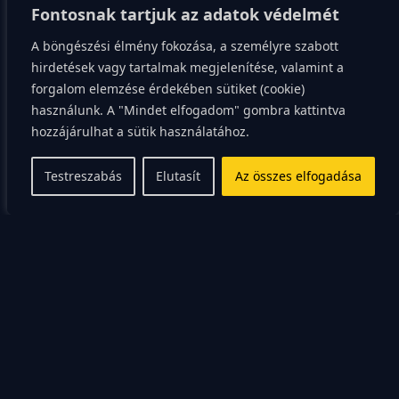
Fontosnak tartjuk az adatok védelmét
található kalcium is hozzájárul a csontok
A böngészési élmény fokozása, a személyre szabott
egészségéhez.
hirdetések vagy tartalmak megjelenítése, valamint a
forgalom elemzése érdekében sütiket (cookie)
Ezen kívül az ananászban található más ásványi
használunk. A "Mindet elfogadom" gombra kattintva
anyagok is, mint például a foszfor, a cink és a réz. A
hozzájárulhat a sütik használatához.
foszfor segít a csontok és a fogak egészségének
fenntartásában, a cink hozzájárul az immunrendszer
Testreszabás
Elutasít
Az összes elfogadása
erősítéséhez, míg a réz segít a vörös vérsejtek
képződésében.
Az ananászban
található enzimek
Az ananászban található bromelain nevű enzim