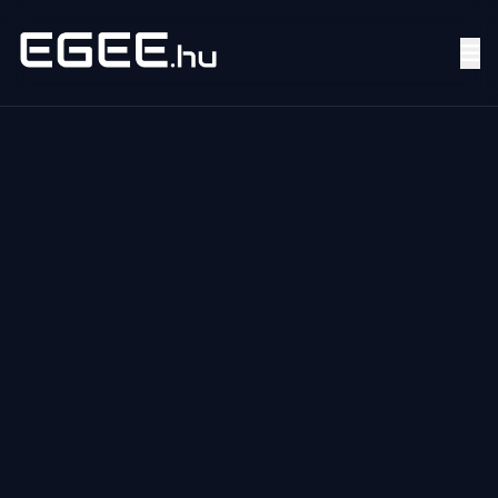
Menü
Keresés
7/24
MI,
NŐK
MI,
FÉRFIAK
ÉLETMÓD
OTTHON
HOBBI