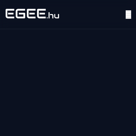
Menü
Keresés
7/24
MI,
NŐK
MI,
FÉRFIAK
ÉLETMÓD
OTTHON
HOBBI