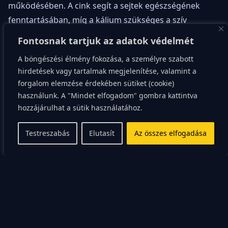
működésében. A cink segít a sejtek egészségének
fenntartásában, míg a kálium szükséges a szív
egészséges működéséhez.
Fontosnak tartjuk az adatok védelmét
A böngészési élmény fokozása, a személyre szabott
A földimogyoró
hirdetések vagy tartalmak megjelenítése, valamint a
forgalom elemzése érdekében sütiket (cookie)
rosttartalma
használunk. A "Mindet elfogadom" gombra kattintva
hozzájárulhat a sütik használatához.
A földimogyoró kiváló rostforrás. A rost hozzájárul az
Testreszabás
Elutasít
Az összes elfogadása
egészséges emésztéshez, segít a szervezetnek a
teltségérzet fenntartásában és hozzájárul a szív- és
érrendszeri betegségek megelőzéséhez. Egy maréknyi
földimogyoró körülbelül 3 gramm rostot tartalmaz,
ami hozzájárul a szervezet által szükséges napi
rostbevitelhez.