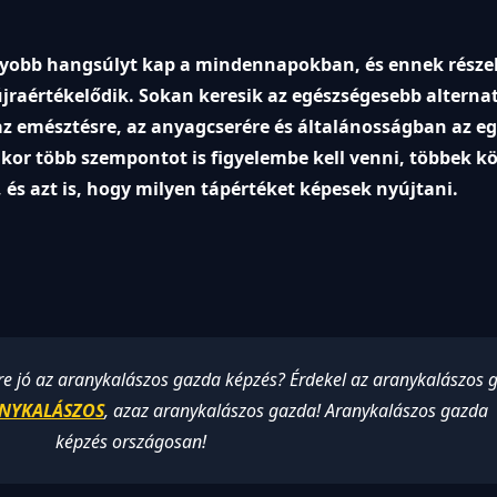
gyobb hangsúlyt kap a mindennapokban, és ennek része
 újraértékelődik. Sokan keresik az egészségesebb alterna
z emésztésre, az anyagcserére és általánosságban az eg
kor több szempontot is figyelembe kell venni, többek kö
 és azt is, hogy milyen tápértéket képesek nyújtani.
ire jó az aranykalászos gazda képzés? Érdekel az aranykalászos 
RANYKALÁSZOS
, azaz aranykalászos gazda! Aranykalászos gazda
képzés országosan!