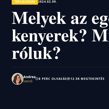
TÁPLÁLKOZÁS
2024.02.09.
Melyek az eg
kenyerek? Mi
róluk?
Andrea
8 PERC OLVASÁS
12.5K MEGTEKINTÉS
szerző