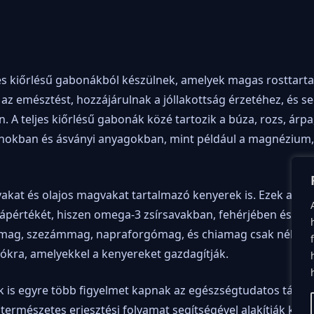
jes kiőrlésű gabonákból készülnek, amelyek magas rosttar
 az emésztést, hozzájárulnak a jóllakottság érzetéhez, és s
 A teljes kiőrlésű gabonák közé tartozik a búza, rozs, árpa,
nokban és ásványi anyagokban, mint például a magnézium, 
kat és olajos magvakat tartalmazó kenyerek is. Ezek az
tápértékét, hiszen omega-3 zsírsavakban, fehérjében és eg
mag, szezámmag, napraforgómag, és chiamag csak néhány
ókra, amelyekkel a kenyereket gazdagítják.
k is egyre több figyelmet kapnak az egészségtudatos táplá
 természetes erjesztési folyamat segítségével alakítják keny