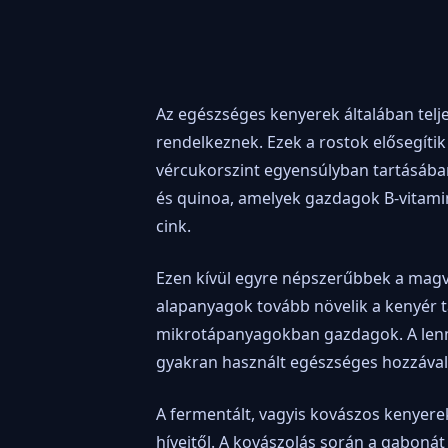
Az egészséges kenyerek általában tel
rendelkeznek. Ezek a rostok elősegítik
vércukorszint egyensúlyban tartásában.
és quinoa, amelyek gazdagok B-vitami
cink.
Ezen kívül egyre népszerűbbek a magva
alapanyagok tovább növelik a kenyér 
mikrotápanyagokban gazdagok. A len
gyakran használt egészséges hozzával
A fermentált, vagyis kovászos kenyere
híveitől. A kovászolás során a gabonát