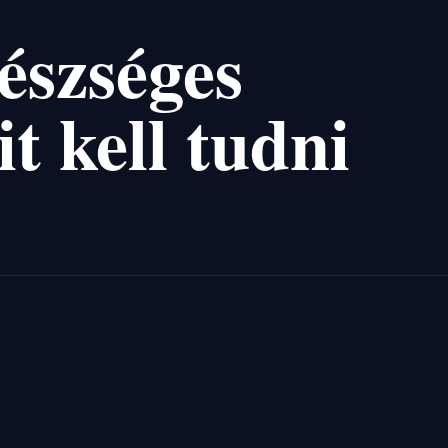
észséges
t kell tudni