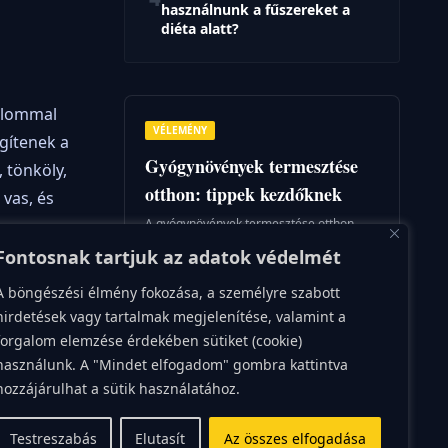
használnunk a fűszereket a
diéta alatt?
talommal
VÉLEMÉNY
egítenek a
Gyógynövények termesztése
 tönköly,
otthon: tippek kezdőknek
vas, és
A gyógynövények termesztése otthon
egyre népszerűbbé válik, hiszen nemcsak
Fontosnak tartjuk az adatok védelmét
friss, illatos fűszereket biztosít a
konyhában, hanem jótékony
egészségügyi hatásokat is kínál. A saját t
A böngészési élmény fokozása, a személyre szabott
Andrea
yéb
hirdetések vagy tartalmak megjelenítése, valamint a
szerző
 példa a
forgalom elemzése érdekében sütiket (cookie)
használunk. A "Mindet elfogadom" gombra kattintva
ROVATOK
hozzájárulhat a sütik használatához.
lkozás
7/24
Baba-mama
Betegség
Testreszabás
Elutasít
Az összes elfogadása
érré,