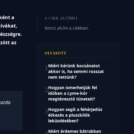
ként a
A CIKK ALCÍMEI
tívákat,
Nincs alcím a cikkben.
észségre.
zött az
OLVASOTT
1
Miért kérünk bocsánatot
akkor is, ha semmi rosszat
nem tettünk?
2
Hogyan ismerhetjük fel
időben a Lyme-kór
megtévesztő tüneteit?
gazda
3
Hogyan segít a fehérjedús
étkezés a pluszkilók
leküzdésében?
4
Miért érdemes bátrabban