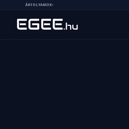
ÁRFOLYAMOK
-
Menü
Keresés
7/24
MI,
NŐK
MI,
FÉRFIAK
ÉLETMÓD
OTTHON