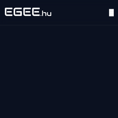
Menü
Keresés
7/24
MI,
NŐK
MI,
FÉRFIAK
ÉLETMÓD
OTTHON
HOBBI