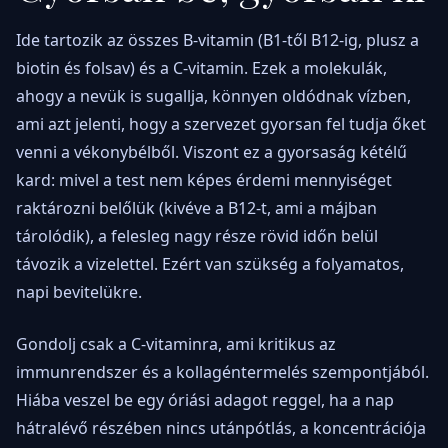
Ide tartozik az összes B-vitamin (B1-től B12-ig, plusz a
biotin és folsav) és a C-vitamin. Ezek a molekulák,
ahogy a nevük is sugallja, könnyen oldódnak vízben,
ami azt jelenti, hogy a szervezet gyorsan fel tudja őket
venni a vékonybélből. Viszont ez a gyorsaság kétélű
kard: mivel a test nem képes érdemi mennyiséget
raktározni belőlük (kivéve a B12-t, ami a májban
tárolódik), a felesleg nagy része rövid időn belül
távozik a vizelettel. Ezért van szükség a folyamatos,
napi bevitelükre.
Gondolj csak a C-vitaminra, ami kritikus az
immunrendszer és a kollagéntermelés szempontjából.
Hiába veszel be egy óriási adagot reggel, ha a nap
hátralévő részében nincs utánpótlás, a koncentrációja