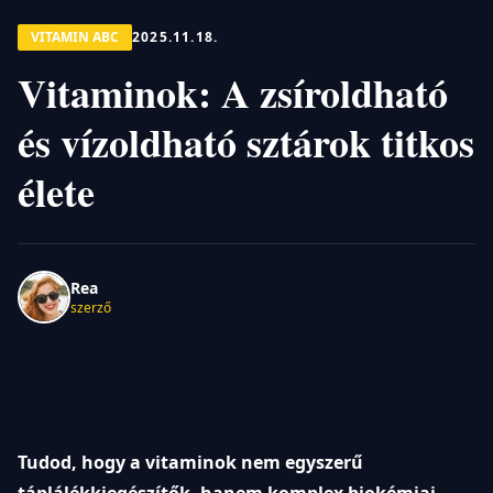
VITAMIN ABC
2025.11.18.
Vitaminok: A zsíroldható
és vízoldható sztárok titkos
élete
Rea
szerző
Tudod, hogy a vitaminok nem egyszerű
táplálékkiegészítők, hanem komplex biokémiai