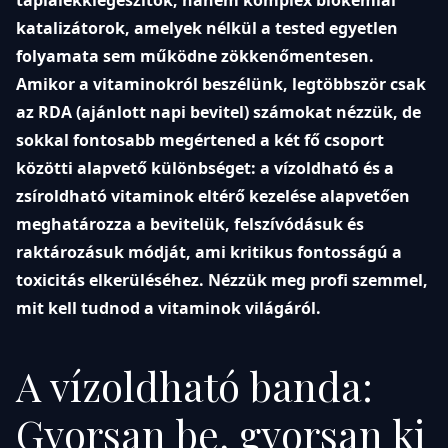
katalizátorok, amelyek nélkül a tested egyetlen
folyamata sem működne zökkenőmentesen.
Amikor a vitaminokról beszélünk, legtöbbször csak
az RDA (ajánlott napi bevitel) számokat nézzük, de
sokkal fontosabb megértened a két fő csoport
közötti alapvető különbséget: a vízoldható és a
zsíroldható vitaminok eltérő kezelése alapvetően
meghatározza a bevitelük, felszívódásuk és
raktározásuk módját, ami kritikus fontosságú a
toxicitás elkerüléséhez. Nézzük meg profi szemmel,
mit kell tudnod a vitaminok világáról.
A vízoldható banda:
Gyorsan be, gyorsan ki