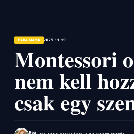
BABA-MAMA
2025.11.19.
Montessori o
nem kell hoz
csak egy szem
Rea