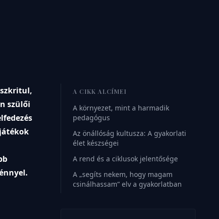
szkritul,
A CIKK ALCÍMEI
n szülői
A környezet, mint a harmadik
elfedezés
pedagógus
ajátékok
Az önállóság kultusza: A gyakorlati
élet készségei
bb
A rend és a ciklusok jelentősége
énnyel.
A „segíts nekem, hogy magam
csinálhassam” elv a gyakorlatban