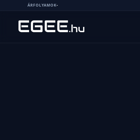
ÁRFOLYAMOK
-
Menü
Keresés
7/24
MI,
NŐK
MI,
FÉRFIAK
ÉLETMÓD
OTTHON