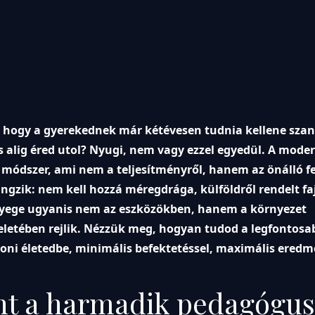
, hogy a gyerekednek már kétévesen tudnia kellene szan
 alig éred utol? Nyugi, nem vagy ezzel egyedül. A moder
y módszer, ami nem a teljesítményről, hanem az önálló f
angzik: nem kell hozzá méregdrága, külföldről rendelt f
nyege ugyanis nem az eszközökben, hanem a környezet
eletében rejlik. Nézzük meg, hogyan tudod a legfontosa
oni életedbe, minimális befektetéssel, maximális eredm
int a harmadik pedagógus