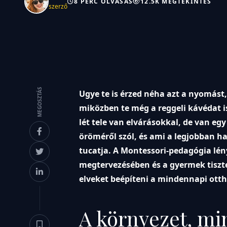
8 PERC OLVASÁS
12.5K MEGTEKINTÉS
szerző
MEGOSZTÁS
Ugye te is érzed néha azt a nyomást
miközben te még a reggeli kávédat is
lét tele van elvárásokkal, de van eg
öröméről szól, és ami a legjobban h
tucatja. A Montessori-pedagógia lé
megtervezésében és a gyermek tiszt
elveket beépíteni a mindennapi otth
A környezet, m