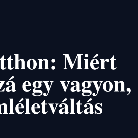
tthon: Miért
zá egy vagyon,
léletváltás