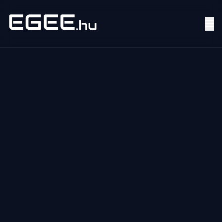
Menü
Keresés
7/24
MI,
NŐK
MI,
FÉRFIAK
ÉLETMÓD
OTTHON
HOBBI