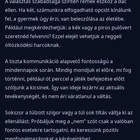
A választás szabadsága szintén remek eszköz a dac
ellen. Ha két, számunkra elfogadható opciót kínálunk
fel, a gyermek úgy érzi, van beleszólása az életébe.
Például megkérdezhetjük: a kék vagy a piros pulóvert
szeretnéd felvenni? Ezzel elejét vehetjük a reggeli
öltözködési harcoknak.
A tiszta kommunikáció alapvető fontosságú a
mindennapok során. Mindig mondjuk el előre, mi fog
történni, például öt perccel a játék befejezése előtt
szóljunk a kicsinek. Így van ideje lezárni az aktuális
tevékenységét, és nem éri váratlanul a váltás.
Sokszor a túlzott szigor vagy a túl sok tiltás váltja ki az
ellenállást. Próbáljuk meg a „nem” szót csak a valóban
fontos esetekre tartogatni, és keressünk pozitív
megfogalmazásokat a kéréseinkhez.