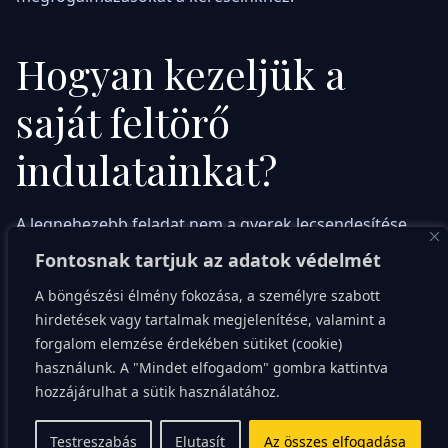
Hogyan kezeljük a
saját feltörő
indulatainkat?
A legnehezebb feladat nem a gyerek lecsendesítése,
hanem a saját nyugalmunk megőrzése. Amikor a kicsi
Fontosnak tartjuk az adatok védelmét
ordít, a mi stressz-szintünk is az egekbe szökik, és
A böngészési élmény fokozása, a személyre szabott
gyakran bekapcsol a „harcolj vagy menekülj” ösztön.
hirdetések vagy tartalmak megjelenítése, valamint a
Ilyenkor könnyű elragadtatni magunkat, de a kiabálás
forgalom elemzése érdekében sütiket (cookie)
csak olaj a tűzre. Tanuljunk meg egy mély levegőt
használunk. A "Mindet elfogadom" gombra kattintva
venni, mielőtt megszólalnánk, és emlékeztessük
hozzájárulhat a sütik használatához.
magunkat: én vagyok a felnőtt.
Testreszabás
Elutasít
Az összes elfogadása