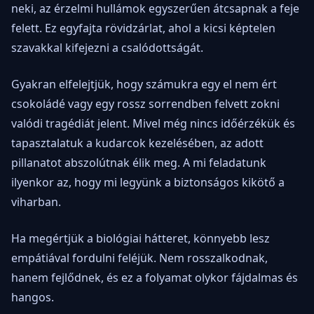
neki, az érzelmi hullámok egyszerűen átcsapnak a feje
felett. Ez egyfajta rövidzárlat, ahol a kicsi képtelen
szavakkal kifejezni a csalódottságát.
Gyakran elfelejtjük, hogy számukra egy el nem ért
csokoládé vagy egy rossz sorrendben felvett zokni
valódi tragédiát jelent. Mivel még nincs időérzékük és
tapasztalatuk a kudarcok kezelésében, az adott
pillanatot abszolútnak élik meg. A mi feladatunk
ilyenkor az, hogy mi legyünk a biztonságos kikötő a
viharban.
Ha megértjük a biológiai hátteret, könnyebb lesz
empátiával fordulni feléjük. Nem rosszalkodnak,
hanem fejlődnek, és ez a folyamat olykor fájdalmas és
hangos.