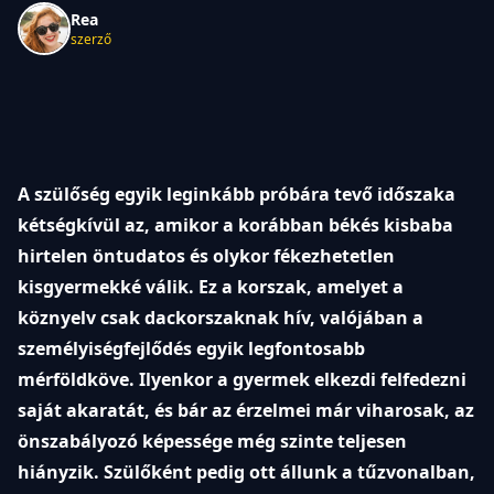
Rea
szerző
A szülőség egyik leginkább próbára tevő időszaka
kétségkívül az, amikor a korábban békés kisbaba
hirtelen öntudatos és olykor fékezhetetlen
kisgyermekké válik. Ez a korszak, amelyet a
köznyelv csak dackorszaknak hív, valójában a
személyiségfejlődés egyik legfontosabb
mérföldköve. Ilyenkor a gyermek elkezdi felfedezni
saját akaratát, és bár az érzelmei már viharosak, az
önszabályozó képessége még szinte teljesen
hiányzik. Szülőként pedig ott állunk a tűzvonalban,