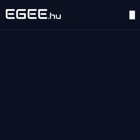
Menü
Keresés
7/24
MI,
NŐK
MI,
FÉRFIAK
ÉLETMÓD
OTTHON
HOBBI