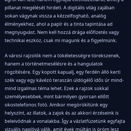
pillanat megélését hirdeti. A digitális világ zajában
sokan vágynak vissza a kézzelfogható, analóg
élményekhez, ahol a papír és a tinta tapintása ad
megnyugvást. Nem kell hozzá drága előfizetés vagy
technikai eszköz, csak mi magunk és a figyelmünk.
A városi rajzolók nem a tökéletességre törekszenek,
hanem a történetmesélésre és a hangulatok
rögzítésére. Egy kopott kapualj, egy ferdén álló kerti
szék vagy egy kávézó teraszán üldögélő idős úr mind-
mind izgalmas téma lehet. Ezek a rajzok sokkal
személyesebbek, mint bármilyen gyorsan ellőtt
okostelefonos fotó. Amikor megörökítünk egy
helyszínt, az illatok, a zajok és az akkori érzéseink is
beleivódnak a vonalakba. Így a vázlatfüzetünk egyfajta
vizuális naplóvá válik, amit évek múltán is öröm lesz