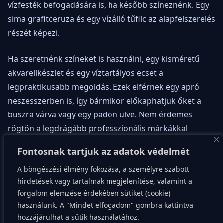
vízfesték befogadására is, ha később színeznénk. Egy
sima grafitceruza és egy vízálló tűfilc az alapfelszerelés
részét képezi.
Ha szeretnénk színeket is használni, egy kisméretű
akvarellkészlet és egy víztartályos ecset a
legpraktikusabb megoldás. Ezek elférnek egy apró
neszesszerben is, így bármikor előkaphatjuk őket a
buszra várva vagy egy padon ülve. Nem érdemes
rögtön a legdrágább professzionális márkákkal
kezdeni, a tanuláshoz a középkategóriás eszközök is
Fontosnak tartjuk az adatok védelmét
tökéletesek. A lényeg a hordozhatóság, hogy ne
A böngészési élmény fokozása, a személyre szabott
érezzük tehernek a felszerelést a sétáink során.
hirdetések vagy tartalmak megjelenítése, valamint a
forgalom elemzése érdekében sütiket (cookie)
Sokan hordanak magukkal egy összecsukható kis
használunk. A "Mindet elfogadom" gombra kattintva
széket is, de ez egyáltalán nem kötelező. A város tele
hozzájárulhat a sütik használatához.