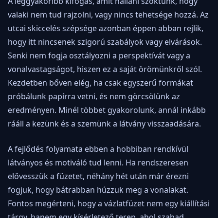
A leggyakoribb kifogás, amit hallani szoktunk, hogy
valaki nem tud rajzolni, vagy nincs tehetsége hozzá. Az
utcai skiccelés szépsége azonban éppen abban rejlik,
hogy itt nincsenek szigorú szabályok vagy elvárások.
Senki nem fogja osztályozni a perspektívát vagy a
vonalvastagságot, hiszen ez a saját örömünkről szól.
Kezdetben bőven elég, ha csak egyszerű formákat
próbálunk papírra vetni, és nem görcsölünk az
eredményen. Minél többet gyakorolunk, annál inkább
rááll a kezünk és a szemünk a látvány visszaadására.
A fejlődés folyamata ebben a hobbiban rendkívül
látványos és motiváló tud lenni. Ha rendszeresen
elővesszük a füzetet, néhány hét után már érezni
fogjuk, hogy bátrabban húzzuk meg a vonalakat.
Fontos megérteni, hogy a vázlatfüzet nem egy kiállítási
tárgy, hanem egy kísérletező terep, ahol szabad