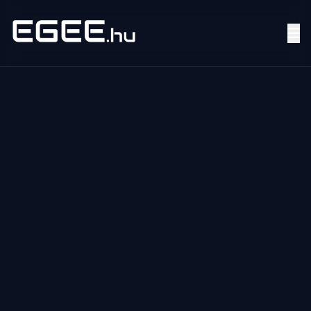
Menü
Keresés
7/24
MI,
NŐK
MI,
FÉRFIAK
ÉLETMÓD
OTTHON
HOBBI