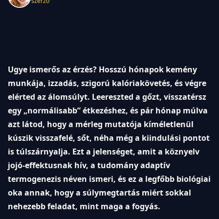
szerző
Ugye ismerős az érzés? Hosszú hónapok kemény
munkája, izzadás, szigorú kalóriakövetés, és végre
elérted az álomsúlyt. Leereszted a gőzt, visszatérsz
egy „normálisabb” étkezéshez, és pár hónap múlva
azt látod, hogy a mérleg mutatója kíméletlenül
kúszik visszafelé, sőt, néha még a kiindulási pontot
is túlszárnyalja. Ezt a jelenséget, amit a köznyelv
jojó-effektusnak hív, a tudomány adaptív
termogenezis néven ismeri, és ez a legfőbb biológiai
oka annak, hogy a súlymegtartás miért sokkal
nehezebb feladat, mint maga a fogyás.