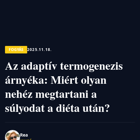
FOGYÁS
2025.11.18.
Az adaptív termogenezis
árnyéka: Miért olyan
nehéz megtartani a
súlyodat a diéta után?
Rea