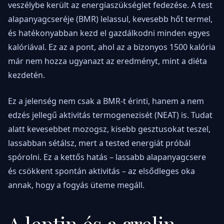
veszélybe került az energiaszükséglet fedezése. A test
alapanyagcseréje (BMR) lelassul, kevesebb hőt termel,
és hatékonyabban kezd el gazdálkodni minden egyes
kalóriával. Ez az a pont, ahol az a bizonyos 1500 kalória
már nem hozza ugyanazt az eredményt, mint a diéta
kezdetén.
Ez a jelenség nem csak a BMR-t érinti, hanem a nem
edzés jellegű aktivitás termogenezisét (NEAT) is. Tudat
alatt kevesebbet mozogsz, kisebb gesztusokat teszel,
lassabban sétálsz, mert a tested energiát próbál
spórolni. Ez a kettős hatás – lassabb alapanyagcsere
és csökkent spontán aktivitás – az elsődleges oka
annak, hogy a fogyás üteme megáll.
A leptin és a grelin