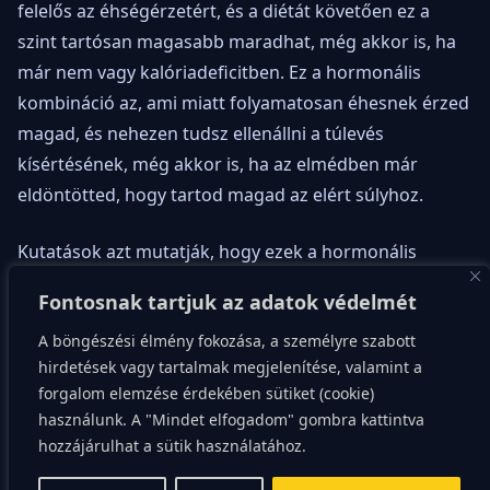
felelős az éhségérzetért, és a diétát követően ez a
szint tartósan magasabb maradhat, még akkor is, ha
már nem vagy kalóriadeficitben. Ez a hormonális
kombináció az, ami miatt folyamatosan éhesnek érzed
magad, és nehezen tudsz ellenállni a túlevés
kísértésének, még akkor is, ha az elmédben már
eldöntötted, hogy tartod magad az elért súlyhoz.
Kutatások azt mutatják, hogy ezek a hormonális
változások hosszú távon fennmaradhatnak, akár egy
Fontosnak tartjuk az adatok védelmét
évvel a sikeres fogyás után is. A tested gyakorlatilag
A böngészési élmény fokozása, a személyre szabott
biológiai nyomást gyakorol rád, hogy visszaszedd a
hirdetések vagy tartalmak megjelenítése, valamint a
leadott kilókat, mintha lenne egy belső, beállított
forgalom elemzése érdekében sütiket (cookie)
súlypont (set point), amit a tested mindenáron vissza
használunk. A "Mindet elfogadom" gombra kattintva
akar állítani.
hozzájárulhat a sütik használatához.