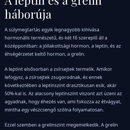
háborúja
A súlymegtartás egyik legnagyobb kihívása
hormonális természetű, és két fő szereplő áll a
középpontban: a jóllakottsági hormon, a leptin, és az
éhségérzetet keltő hormon, a grelin.
A leptint elsősorban a zsírsejtek termelik. Amikor
lefogysz, a zsírsejtek zsugorodnak, és ennek
következtében a leptinszint drasztikusan esik, akár
50%-kal is. Az alacsony leptinszint viszont azt üzeni az
agyadnak, hogy éhezés van, ami fokozza az étvágyat,
mintha egy vészcsengő szólna folyamatosan.
Ezzel szemben a grelinszint megemelkedik. A grelin