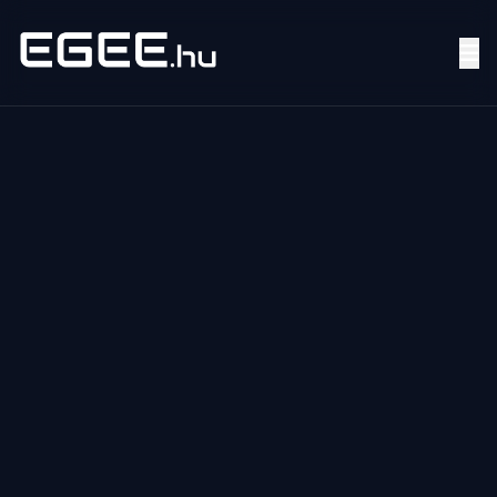
Menü
Keresés
7/24
MI,
NŐK
MI,
FÉRFIAK
ÉLETMÓD
OTTHON
HOBBI