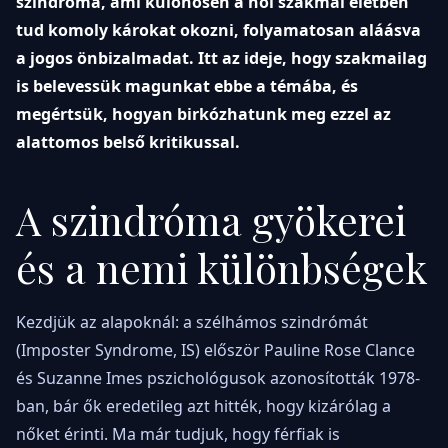
szindróma, ami különösen a női szakmai életben
tud komoly károkat okozni, folyamatosan aláásva
a jogos önbizalmadat. Itt az ideje, hogy szakmailag
is belevessük magunkat ebbe a témába, és
megértsük, hogyan birkózhatunk meg ezzel az
alattomos belső kritikussal.
A szindróma gyökerei
és a nemi különbségek
Kezdjük az alapoknál: a szélhámos szindrómát
(Imposter Syndrome, IS) először Pauline Rose Clance
és Suzanne Imes pszichológusok azonosították 1978-
ban, bár ők eredetileg azt hitték, hogy kizárólag a
nőket érinti. Ma már tudjuk, hogy férfiak is