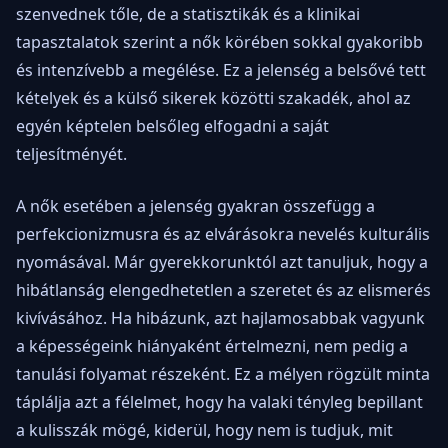
szenvednek tőle, de a statisztikák és a klinikai
tapasztalatok szerint a nők körében sokkal gyakoribb
és intenzívebb a megélése. Ez a jelenség a belsővé tett
kételyek és a külső sikerek közötti szakadék, ahol az
egyén képtelen belsőleg elfogadni a saját
teljesítményét.
A nők esetében a jelenség gyakran összefügg a
perfekcionizmusra és az elvárásokra nevelés kulturális
nyomásával. Már gyerekkorunktól azt tanuljuk, hogy a
hibátlanság elengedhetetlen a szeretet és az elismerés
kivívásához. Ha hibázunk, azt hajlamosabbak vagyunk
a képességeink hiányaként értelmezni, nem pedig a
tanulási folyamat részeként. Ez a mélyen rögzült minta
táplálja azt a félelmet, hogy ha valaki tényleg bepillant
a kulisszák mögé, kiderül, hogy nem is tudjuk, mit