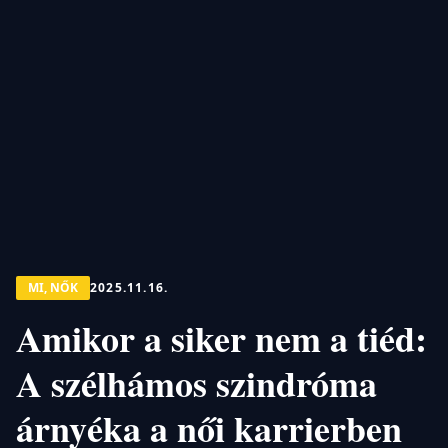
MI, NŐK
2025.11.16.
Amikor a siker nem a tiéd:
A szélhámos szindróma
árnyéka a női karrierben