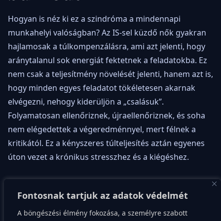
Hogyan is néz ki ez a szindróma a mindennapi
munkahelyi valóságban? Az IS-sel küzdő nők gyakran
hajlamosak a túlkompenzálásra, ami azt jelenti, hogy
aránytalanul sok energiát fektetnek a feladatokba. Ez
nem csak a teljesítmény növelését jelenti, hanem azt is,
hogy minden egyes feladatot tökéletesen akarnak
elvégezni, nehogy kiderüljön a „csalásuk”.
Folyamatosan ellenőriznek, újraellenőriznek, és soha
nem elégedettek a végeredménnyel, mert félnek a
kritikától. Ez a kényszeres túlteljesítés aztán egyenes
úton vezet a krónikus stresszhez és a kiégéshez.
Egy másik gyakori csapda a láthatatlanságra való
Fontosnak tartjuk az adatok védelmét
törekvés. Bár elismerésre vágynak, sokan inkább
elrejtik a sikereiket, nehogy ezzel felhívják magukra a
A böngészési élmény fokozása, a személyre szabott