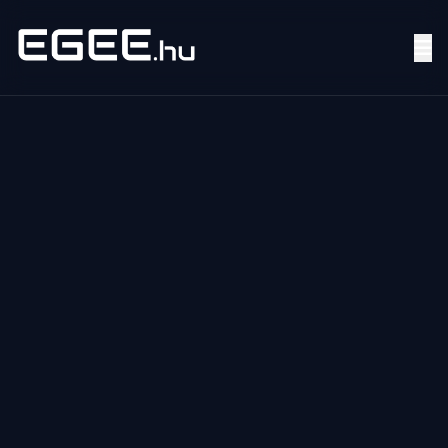
Menü
Keresés
7/24
MI,
NŐK
MI,
FÉRFIAK
ÉLETMÓD
OTTHON
HOBBI