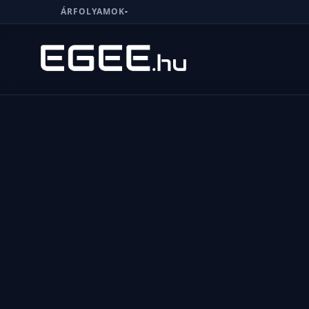
ÁRFOLYAMOK
-
Menü
Keresés
7/24
MI,
NŐK
MI,
FÉRFIAK
ÉLETMÓD
OTTHON