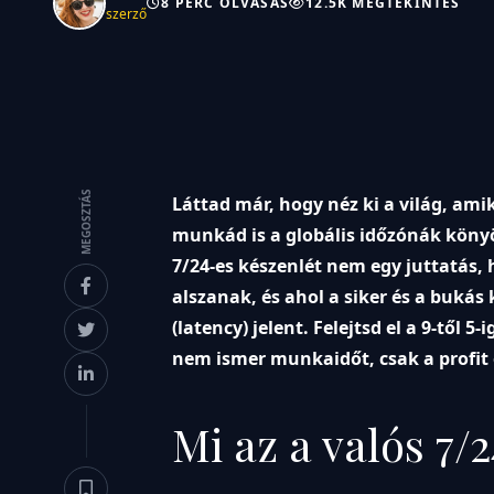
8 PERC OLVASÁS
12.5K MEGTEKINTÉS
szerző
MEGOSZTÁS
Láttad már, hogy néz ki a világ, ami
munkád is a globális időzónák könyö
7/24-es készenlét nem egy juttatás,
alszanak, és ahol a siker és a bukás
(latency) jelent. Felejtsd el a 9-től 
nem ismer munkaidőt, csak a profit é
Mi az a valós 7/