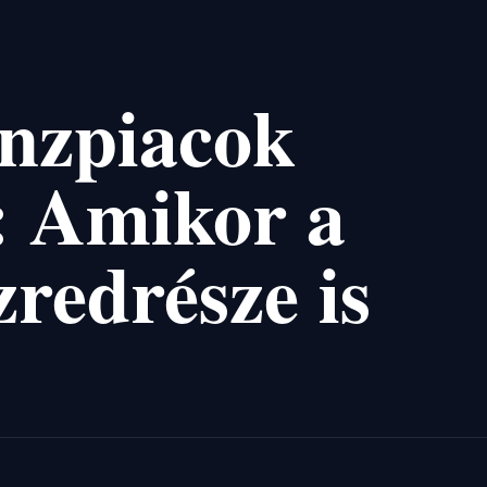
énzpiacok
i: Amikor a
redrésze is