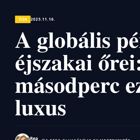
7/24
2025.11.16.
A globális p
éjszakai őre
másodperc ez
luxus
Rea