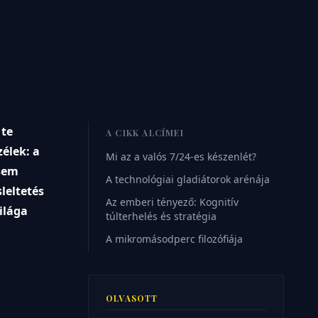
 te
A CIKK ALCÍMEI
élek: a
Mi az a valós 7/24-es készenlét?
osem
A technológiai gladiátorok arénája
leltetés
Az emberi tényező: Kognitív
világa
túlterhelés és stratégia
A mikromásodperc filozófiája
OLVASOTT