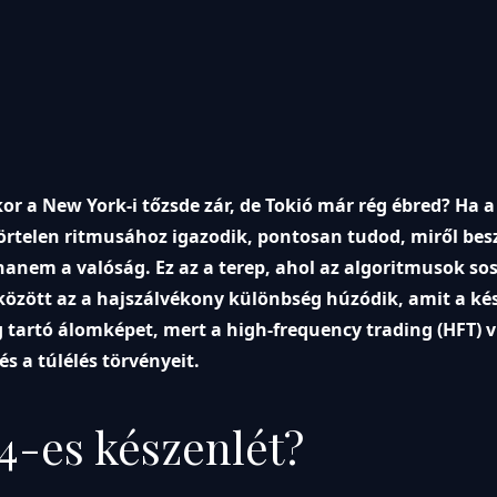
kor a New York-i tőzsde zár, de Tokió már rég ébred? Ha a
rtelen ritmusához igazodik, pontosan tudod, miről besz
 hanem a valóság. Ez az a terep, ahol az algoritmusok s
 között az a hajszálvékony különbség húzódik, amit a kés
5-ig tartó álomképet, mert a high-frequency trading (HFT) 
s a túlélés törvényeit.
24-es készenlét?