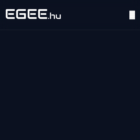
Menü
Keresés
7/24
MI,
NŐK
MI,
FÉRFIAK
ÉLETMÓD
OTTHON
HOBBI