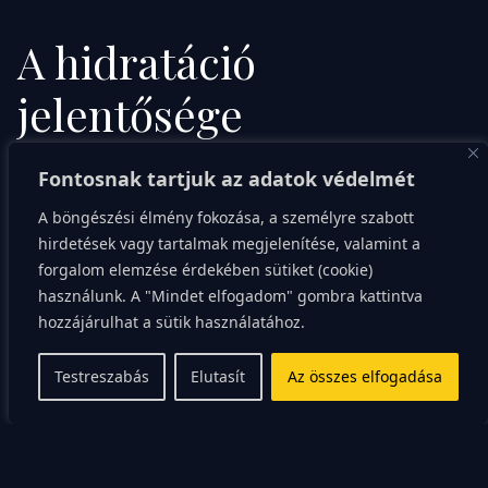
A hidratáció
jelentősége
Sokan alábecsülik a megfelelő hidratáció jelentőségét
Fontosnak tartjuk az adatok védelmét
a fogyásban. A víz segíti az anyagcsere folyamatait,
A böngészési élmény fokozása, a személyre szabott
elősegíti a méregtelenítést és javítja az emésztést.
hirdetések vagy tartalmak megjelenítése, valamint a
forgalom elemzése érdekében sütiket (cookie)
Ráadásul, gyakran előfordul, hogy az éhségérzetet
használunk. A "Mindet elfogadom" gombra kattintva
összetévesztjük a szomjúsággal. Egy pohár víz
hozzájárulhat a sütik használatához.
gyakran segíthet csökkenteni az éhségérzetet és
Testreszabás
Elutasít
Az összes elfogadása
megakadályozni a túlevést. A megfelelő hidratáció
elősegíti a bőr egészségét, javítja a koncentrációt és az
általános közérzetet.