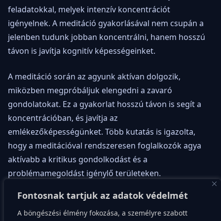
feladatokkal, melyek intenzív koncentrációt
igényelnek. A meditáció gyakorlásával nem csupán a
jelenben tudunk jobban koncentrálni, hanem hosszú
távon is javítja kognitív képességeinket.
A meditáció során az agyunk aktívan dolgozik,
miközben megpróbáljuk elengedni a zavaró
gondolatokat. Ez a gyakorlat hosszú távon is segít a
koncentrációban, és javítja az
emlékezőképességünket. Több kutatás is igazolta,
hogy a meditációval rendszeresen foglalkozók agya
aktívabb a kritikus gondolkodást és a
problémamegoldást igénylő területeken.
Fontosnak tartjuk az adatok védelmét
Továbbá, a meditáció segít abban is, hogy az elménk
élesebb maradjon az idő előrehaladtával. Az idő
A böngészési élmény fokozása, a személyre szabott