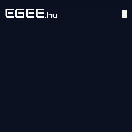
Menü
Keresés
7/24
MI,
NŐK
MI,
FÉRFIAK
ÉLETMÓD
OTTHON
HOBBI