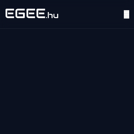
Menü
Keresés
7/24
MI,
NŐK
MI,
FÉRFIAK
ÉLETMÓD
OTTHON
HOBBI