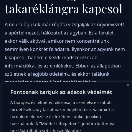
takaréklángra kapcsol
A neurológusok már régóta vizsgálják az úgynevezett
alapértelmezett hálózatot az agyban. Ez a terület
akkor válik aktívvá, amikor nem koncentrálunk
semmilyen konkrét feladatra. Ilyenkor az agyunk nem
kikapcsol, hanem elkezdi rendszerezni az
információkat és az emlékeket. Ebben az állapotban
születnek a legjobb ötleteink, és ekkor találunk
megoldást a régóta kínzó problémáinkra.
Fontosnak tartjuk az adatok védelmét
A bűntudat tehát biológiai szempontból teljesen
A böngészési élmény fokozása, a személyre szabott
megalapozatlan. Amikor bámulunk ki az ablakon, az
hirdetések vagy tartalmak megjelenítése, valamint a
agyunk valójában gőzerővel dolgozik a háttérben. Ez a
forgalom elemzése érdekében sütiket (cookie)
folyamat elengedhetetlen az önismerethez és az
használunk. A "Mindet elfogadom" gombra kattintva
érzelmi stabilitáshoz is. Ha soha nem hagyunk időt a
hozzájárulhat a sütik használatához.