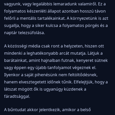
vagyunk, vagy legalábbis lemaradunk valamiről. Ez a
folyamatos készenléti állapot azonban hosszú távon
felőrli a mentális tartalékainkat. A környezetünk is azt
sugallja, hogy a siker kulcsa a folyamatos pörgés és a
naptár telezsúfolása.
A közösségi média csak ront a helyzeten, hiszen ott
mindenki a leghatékonyabb arcát mutatja. Látjuk a
barátainkat, amint hajnalban futnak, kenyeret sütnek
vagy éppen egy újabb tanfolyamot végeznek el.
Ilyenkor a saját pihenésünk nem feltöltődésnek,
hanem elvesztegetett időnek tűnik. Elfelejtjük, hogy a
látszat mögött ők is ugyanúgy küzdenek a
fáradtsággal.
A bűntudat akkor jelentkezik, amikor a belső