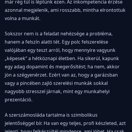
már rég túl is léptünk ezen. Az inkompetencia érzése
azonnal megjelenik, ami rosszabb, mintha elrontottuk
volna a munkát.
Sokszor nem is a feladat nehézsége a probléma,
hanem a felszín alatti tét. Egy polc felszerelése
valójában egy teszt arról, hogy mennyire vagyunk
„képesek” a hétköznapi életben. Ha sikerül, kapunk
egy adag dopamint és megerősítést; ha nem, akkor
jön a szégyenérzet. Ezért van az, hogy a garázsban
vagy a pincében zajló szerelési munkák sokkal
nagyobb stresszel járnak, mint egy munkahelyi
prezentáció.
A szerszámosláda tartalma is szimbolikus
jelentőséggel bír. Ha van egy teljes, profi készleted, azt
jelenti, hogy felkészültél mindenre, ami jöhet. Ha csak