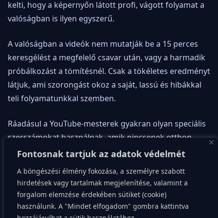
kelti, hogy a képernyőn látott profi, vágott folyamat a
valóságban is ilyen egyszerű.
A valóságban a videók nem mutatják be a 15 perces
keresgélést a megfelelő csavar után, vagy a harmadik
próbálkozást a tömítésnél. Csak a tökéletes eredményt
látjuk, ami szorongást okoz a saját, lassú és hibákkal
teli folyamatunkkal szemben.
Ráadásul a YouTube-mesterek gyakran olyan speciális
szerszámokat használnak, amik nincsenek otthon.
Elkezdjük a projektet, majd rájövünk, hogy
Fontosnak tartjuk az adatok védelmét
szükségünk lenne egy 40 ezer forintos speciális
A böngészési élmény fokozása, a személyre szabott
fogóra, ami egyetlen alkalommal fog kelleni az
hirdetések vagy tartalmak megjelenítése, valamint a
életünkben. Ekkor jön a dilemma: megveszed, vagy
forgalom elemzése érdekében sütiket (cookie)
feladod a projektet? Ez a pont az, ahol sok DIY-álom
használunk. A "Mindet elfogadom" gombra kattintva
hozzájárulhat a sütik használatához.