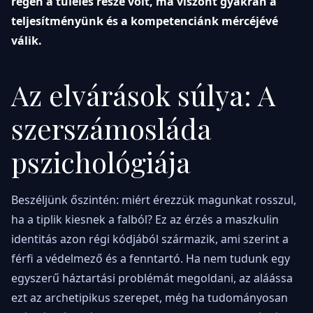
régen a túlélés része volt, ma viszont gyakran a
teljesítményünk és a kompetenciánk mércéjévé
válik.
Az elvárások súlya: A
szerszámosláda
pszichológiája
Beszéljünk őszintén: miért érezzük magunkat rosszul,
ha a tiplik kiesnek a falból? Ez az érzés a maszkulin
identitás azon régi kódjából származik, ami szerint a
férfi a védelmező és a fenntartó. Ha nem tudunk egy
egyszerű háztartási problémát megoldani, az aláássa
ezt az archetipikus szerepet, még ha tudományosan