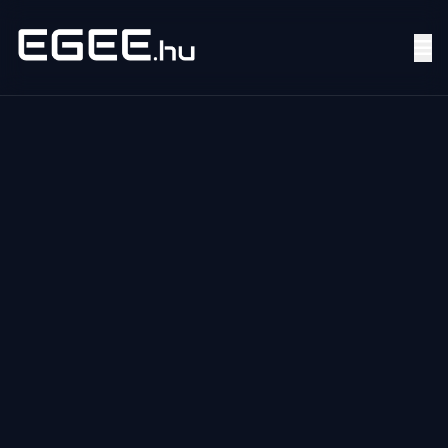
Menü
Keresés
7/24
MI,
NŐK
MI,
FÉRFIAK
ÉLETMÓD
OTTHON
HOBBI