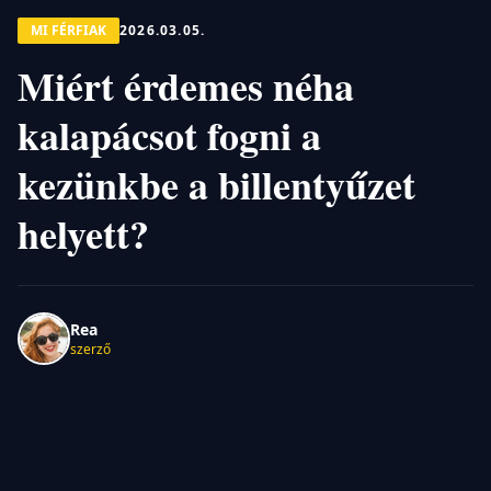
MI FÉRFIAK
2026.03.05.
Miért érdemes néha
kalapácsot fogni a
kezünkbe a billentyűzet
helyett?
Rea
szerző