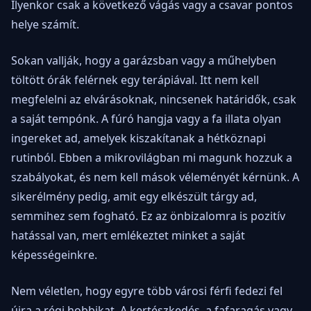
Ilyenkor csak a következő vágás vagy a csavar pontos
helye számít.
Sokan vallják, hogy a garázsban vagy a műhelyben
töltött órák felérnek egy terápiával. Itt nem kell
megfelelni az elvárásoknak, nincsenek határidők, csak
a saját tempónk. A fúró hangja vagy a fa illata olyan
ingereket ad, amelyek kiszakítanak a hétköznapi
rutinból. Ebben a mikrovilágban mi magunk hozzuk a
szabályokat, és nem kell mások véleményét kérnünk. A
sikerélmény pedig, amit egy elkészült tárgy ad,
semmihez sem fogható. Ez az önbizalomra is pozitív
hatással van, mert emlékeztet minket a saját
képességeinkre.
Nem véletlen, hogy egyre több városi férfi fedezi fel
újra a régi hobbikat. A kertészkedés, a fafaragás vagy