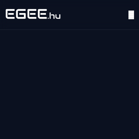
Menü
Keresés
7/24
MI,
NŐK
MI,
FÉRFIAK
ÉLETMÓD
OTTHON
HOBBI