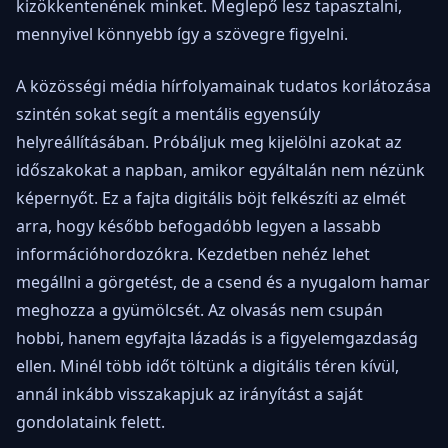
kizökkentenének minket. Meglepő lesz tapasztalni,
mennyivel könnyebb így a szövegre figyelni.
A közösségi média hírfolyamainak tudatos korlátozása
szintén sokat segít a mentális egyensúly
helyreállításában. Próbáljuk meg kijelölni azokat az
időszakokat a napban, amikor egyáltalán nem nézünk
képernyőt. Ez a fajta digitális böjt felkészíti az elmét
arra, hogy később befogadóbb legyen a lassabb
információhordozókra. Kezdetben nehéz lehet
megállni a görgetést, de a csend és a nyugalom hamar
meghozza a gyümölcsét. Az olvasás nem csupán
hobbi, hanem egyfajta lázadás is a figyelemgazdaság
ellen. Minél több időt töltünk a digitális téren kívül,
annál inkább visszakapjuk az irányítást a saját
gondolataink felett.