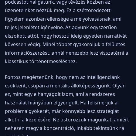
podcastot hallgatunk, vagy tévézés közben az
üzeneteinket nézzük meg. Ez a széttöredezett
figyelem azonban ellensége a mélyolvasásnak, ami
teljes jelenlétet igényelne. Az agyunk egyszerűen
elszokott attól, hogy hosszú ideig egyetlen narratívát
kövessen végig. Minél többet gyakoroljuk a felületes
információszerzést, annál nehezebb lesz visszatérni a
klasszikus történetmeséléshez.
Fontos megértenünk, hogy nem az intelligenciánk
csökkent, csupán a mentális állóképességünk. Olyan
ez, mint egy elhanyagolt izom, ami a rendszeres
használat hiányában elgyengült. Ha felismerjük a
probléma gyökerét, már könnyebb lesz stratégiát
alkotni a kezelésére. Ne ostorozzuk magunkat, amiért
nehezen megy a koncentráció, inkább tekintsünk rá