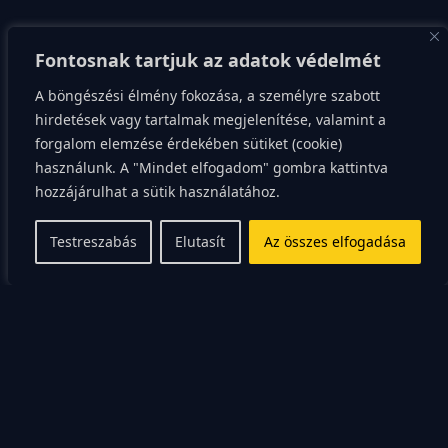
Alakítsunk ki egy
Fontosnak tartjuk az adatok védelmét
hívogató olvasósarkot
A böngészési élmény fokozása, a személyre szabott
hirdetések vagy tartalmak megjelenítése, valamint a
az otthonunkban
forgalom elemzése érdekében sütiket (cookie)
használunk. A "Mindet elfogadom" gombra kattintva
hozzájárulhat a sütik használatához.
A környezetünk alapvetően meghatározza, hogyan
érezzük magunkat és mire tudunk koncentrálni.
Testreszabás
Elutasít
Az összes elfogadása
Keressünk egy kényelmes fotelt vagy egy csendes
sarkot, ahol semmi sem vonja el a figyelmünket. A jó
megvilágítás elengedhetetlen, hiszen a szem fáradása
hamar véget vethet az olvasási élménynek. Egy meleg
takaró vagy egy csésze tea is segíthet abban, hogy az
olvasást rituáléként éljük meg. Ha a helyszínhez pozitív
érzéseket társítunk, az agyunk is könnyebben vált át