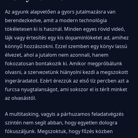
Az agyunk alapvetően a gyors jutalmazásra van
berendezkedve, amit a modern technológia
tökéletesen ki is használ. Minden egyes rövid videó,
lájk vagy értesítés egy kis dopaminlöketet ad, amihez
könnyű hozzászokni. Ezzel szemben egy könyv lassú
élvezet, ahol a jutalom nem azonnali, hanem
fokozatosan bontakozik ki. Amikor megpróbálunk
olvasni, a szervezetünk hiányolni kezdi a megszokott
ingeráradatot. Ezért érezzük az első tíz percben azt a
furcsa nyugtalanságot, ami sokszor el is térít minket
az olvasástól.
A multitasking, vagyis a párhuzamos feladatvégzés
szintén nem segít abban, hogy egyetlen dologra
fókuszáljunk. Megszoktuk, hogy főzés közben