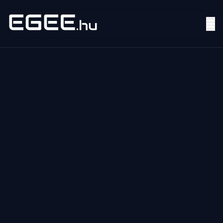
Menü
Keresés
7/24
MI,
NŐK
MI,
FÉRFIAK
ÉLETMÓD
OTTHON
HOBBI