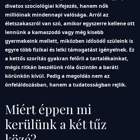
divatos szociológiai kifejezés, hanem nők
millióinak mindennapi valósága. Arról az
életszakaszról van szó, amikor egyszerre kellene ott
lennünk a kamaszodó vagy még kisebb
gyermekeink mellett, miközben idősödő szüleink is
egyre több fizikai és lelki támogatást igényelnek. Ez
a kettős szorítás gyakran felőrli a tartalékainkat,
mégis ritkán beszélünk róla őszintén a baráti
körünkön kívül. Pedig a megoldás nem az
önfeláldozásban, hanem a tudatosságban rejlik.
Miért éppen mi
kerülünk a két tűz
közé?