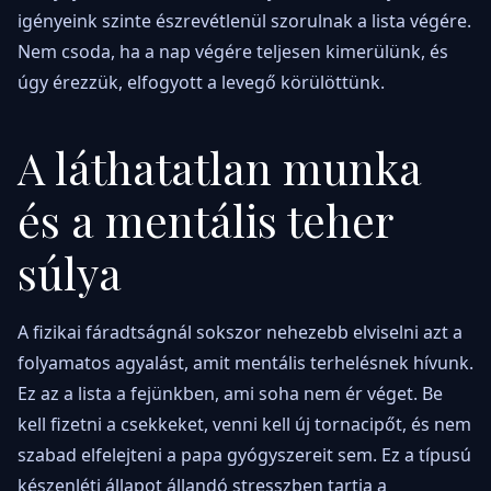
igényeink szinte észrevétlenül szorulnak a lista végére.
Nem csoda, ha a nap végére teljesen kimerülünk, és
úgy érezzük, elfogyott a levegő körülöttünk.
A láthatatlan munka
és a mentális teher
súlya
A fizikai fáradtságnál sokszor nehezebb elviselni azt a
folyamatos agyalást, amit mentális terhelésnek hívunk.
Ez az a lista a fejünkben, ami soha nem ér véget. Be
kell fizetni a csekkeket, venni kell új tornacipőt, és nem
szabad elfelejteni a papa gyógyszereit sem. Ez a típusú
készenléti állapot állandó stresszben tartja a