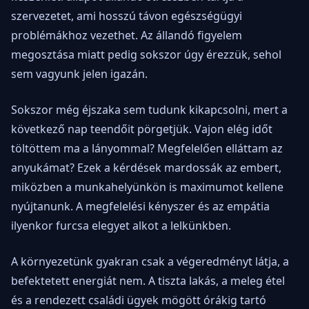
szervezetet, ami hosszú távon egészségügyi
problémákhoz vezethet. Az állandó figyelem
megosztása miatt pedig sokszor úgy érezzük, sehol
sem vagyunk jelen igazán.
Sokszor még éjszaka sem tudunk kikapcsolni, mert a
következő nap teendőit pörgetjük. Vajon elég időt
töltöttem ma a lányommal? Megfelelően elláttam az
anyukámat? Ezek a kérdések mardossák az embert,
miközben a munkahelyünkön is maximumot kellene
nyújtanunk. A megfelelési kényszer és az empátia
ilyenkor furcsa elegyet alkot a lelkünkben.
A környezetünk gyakran csak a végeredményt látja, a
befektetett energiát nem. A tiszta lakás, a meleg étel
és a rendezett családi ügyek mögött órákig tartó