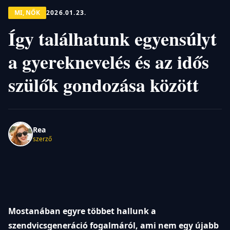
MI, NŐK
2026.01.23.
Így találhatunk egyensúlyt
a gyereknevelés és az idős
szülők gondozása között
Rea
szerző
Mostanában egyre többet hallunk a
szendvicsgeneráció fogalmáról, ami nem egy újabb