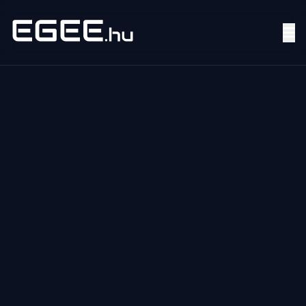
Menü
Keresés
7/24
MI,
NŐK
MI,
FÉRFIAK
ÉLETMÓD
OTTHON
HOBBI