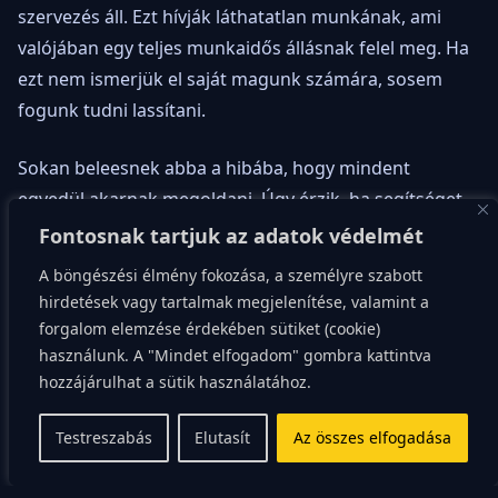
szervezés áll. Ezt hívják láthatatlan munkának, ami
valójában egy teljes munkaidős állásnak felel meg. Ha
ezt nem ismerjük el saját magunk számára, sosem
fogunk tudni lassítani.
Sokan beleesnek abba a hibába, hogy mindent
egyedül akarnak megoldani. Úgy érzik, ha segítséget
kérnek, az a gyengeség jele vagy a kudarc beismerése.
Fontosnak tartjuk az adatok védelmét
Pedig a teher megosztása az egyetlen módja annak,
A böngészési élmény fokozása, a személyre szabott
hogy hosszú távon is talpon maradjunk. A
hirdetések vagy tartalmak megjelenítése, valamint a
mártírszerep senkinek sem tesz jót, legkevésbé
forgalom elemzése érdekében sütiket (cookie)
nekünk.
használunk. A "Mindet elfogadom" gombra kattintva
hozzájárulhat a sütik használatához.
Tanuljunk meg
Testreszabás
Elutasít
Az összes elfogadása
segítséget kérni a