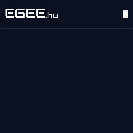
Menü
Keresés
7/24
MI,
NŐK
MI,
FÉRFIAK
ÉLETMÓD
OTTHON
HOBBI