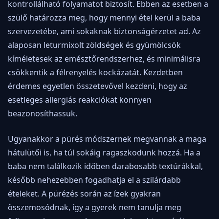
kontrollálható folyamatot biztosít. Ebben az esetben a
szülő határozza meg, hogy mennyi étel kerül a baba
szervezetébe, ami sokaknak biztonságérzetet ad. Az
alaposan leturmixolt zöldségek és gyümölcsök
kíméletesek az emésztőrendszerhez, és minimálisra
csökkentik a félrenyelés kockázatát. Kezdetben
érdemes egyetlen összetevővel kezdeni, hogy az
esetleges allergiás reakciókat könnyen
beazonosíthassuk.
Ugyanakkor a pürés módszernek megvannak a maga
hátulütői is, ha túl sokáig ragaszkodunk hozzá. Ha a
baba nem találkozik időben darabosabb textúrákkal,
később nehezebben fogadhatja el a szilárdabb
ételeket. A pürézés során az ízek gyakran
összemosódnak, így a gyerek nem tanulja meg