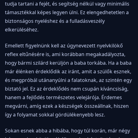
tudja tartani a fejét, és segítség nélkül vagy minimális
támasztékkal képes legyen ülni. Ez elengedhetetlen a
biztonságos nyeléshez és a fulladásveszély
elkerüléséhez.
Emellett figyelnünk kell az úgynevezett nyelvkilökő
reflex eltűnésére is, ami korábban megakadályozta,
hogy bármi szilárd kerüljön a baba torkába. Ha a baba
már élénken érdeklődik az iránt, amit a szülők esznek,
és megpróbál utánanyúlni a falatoknak, az szintén egy
biztató jel. Ez az érdeklődés nem csupán kíváncsiság,
hanem a fejlődés természetes velejárója. Érdemes
megvárni, amíg ezek a készségek összeállnak, hiszen
így a folyamat sokkal gördülékenyebb lesz.
Sokan esnek abba a hibába, hogy túl korán, már négy