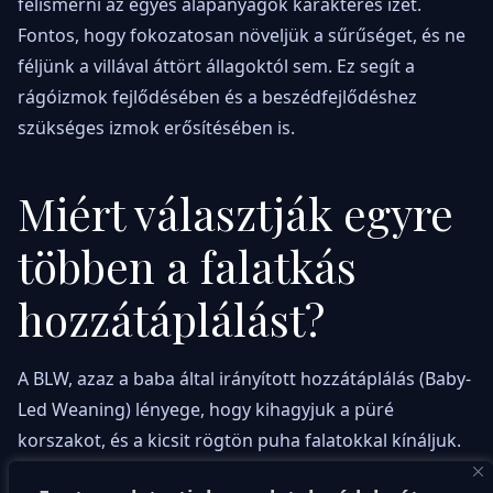
felismerni az egyes alapanyagok karakteres ízét.
Fontos, hogy fokozatosan növeljük a sűrűséget, és ne
féljünk a villával áttört állagoktól sem. Ez segít a
rágóizmok fejlődésében és a beszédfejlődéshez
szükséges izmok erősítésében is.
Miért választják egyre
többen a falatkás
hozzátáplálást?
A BLW, azaz a baba által irányított hozzátáplálás (Baby-
Led Weaning) lényege, hogy kihagyjuk a püré
korszakot, és a kicsit rögtön puha falatokkal kínáljuk.
Ez a szemléletmód az önállóságra és a baba saját