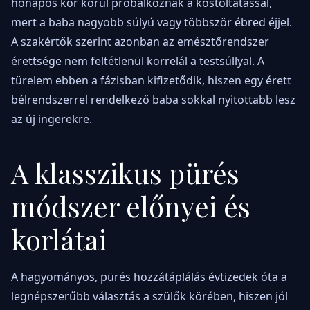
hónapos kor körül próbálkoznak a kóstoltatással,
mert a baba nagyobb súlyú vagy többször ébred éjjel.
A szakértők szerint azonban az emésztőrendszer
érettsége nem feltétlenül korrelál a testsúllyal. A
türelem ebben a fázisban kifizetődik, hiszen egy érett
bélrendszerrel rendelkező baba sokkal nyitottabb lesz
az új ingerekre.
A klasszikus pürés
módszer előnyei és
korlátai
A hagyományos, pürés hozzátáplálás évtizedek óta a
legnépszerűbb választás a szülők körében, hiszen jól