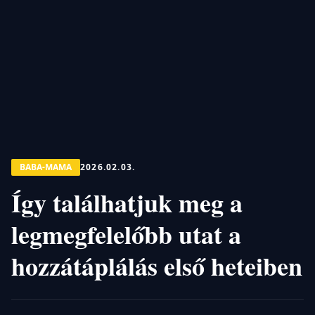
BABA-MAMA
2026.02.03.
Így találhatjuk meg a
legmegfelelőbb utat a
hozzátáplálás első heteiben