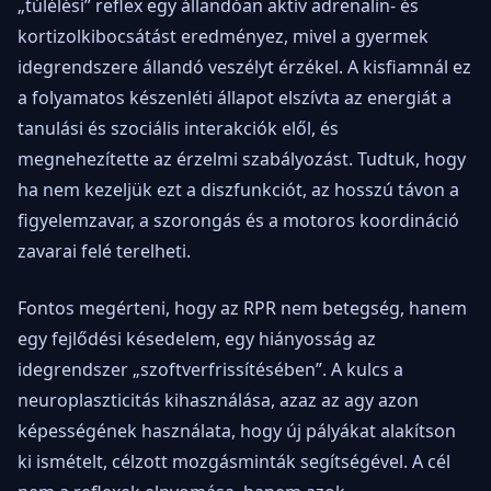
„túlélési” reflex egy állandóan aktív adrenalin- és
kortizolkibocsátást eredményez, mivel a gyermek
idegrendszere állandó veszélyt érzékel. A kisfiamnál ez
a folyamatos készenléti állapot elszívta az energiát a
tanulási és szociális interakciók elől, és
megnehezítette az érzelmi szabályozást. Tudtuk, hogy
ha nem kezeljük ezt a diszfunkciót, az hosszú távon a
figyelemzavar, a szorongás és a motoros koordináció
zavarai felé terelheti.
Fontos megérteni, hogy az RPR nem betegség, hanem
egy fejlődési késedelem, egy hiányosság az
idegrendszer „szoftverfrissítésében”. A kulcs a
neuroplaszticitás kihasználása, azaz az agy azon
képességének használata, hogy új pályákat alakítson
ki ismételt, célzott mozgásminták segítségével. A cél