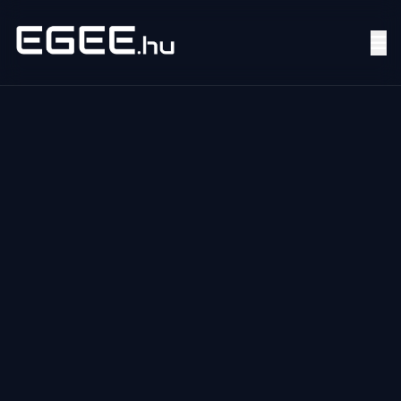
Menü
Keresés
7/24
MI,
NŐK
MI,
FÉRFIAK
ÉLETMÓD
OTTHON
HOBBI