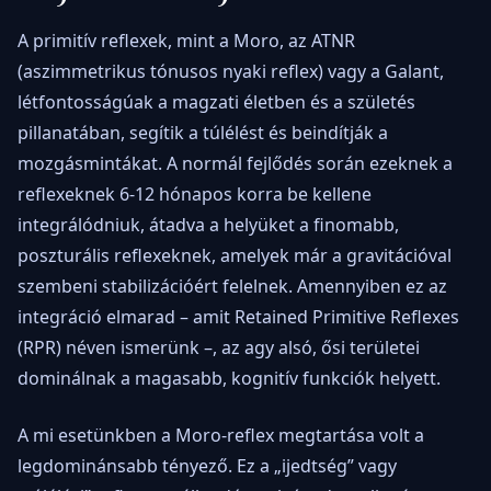
A primitív reflexek, mint a Moro, az ATNR
(aszimmetrikus tónusos nyaki reflex) vagy a Galant,
létfontosságúak a magzati életben és a születés
pillanatában, segítik a túlélést és beindítják a
mozgásmintákat. A normál fejlődés során ezeknek a
reflexeknek 6-12 hónapos korra be kellene
integrálódniuk, átadva a helyüket a finomabb,
poszturális reflexeknek, amelyek már a gravitációval
szembeni stabilizációért felelnek. Amennyiben ez az
integráció elmarad – amit Retained Primitive Reflexes
(RPR) néven ismerünk –, az agy alsó, ősi területei
dominálnak a magasabb, kognitív funkciók helyett.
A mi esetünkben a Moro-reflex megtartása volt a
legdominánsabb tényező. Ez a „ijedtség” vagy