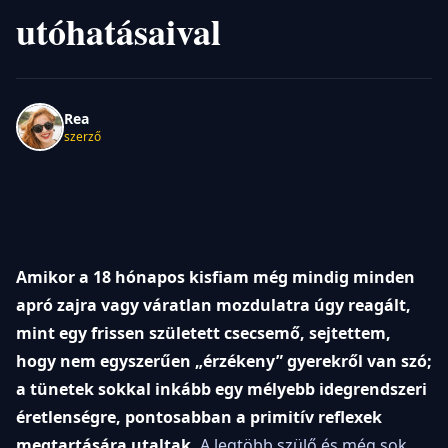
utóhatásaival
Rea
szerző
Amikor a 18 hónapos kisfiam még mindig minden
apró zajra vagy váratlan mozdulatra úgy reagált,
mint egy frissen született csecsemő, sejtettem,
hogy nem egyszerűen „érzékeny” gyerekről van szó;
a tünetek sokkal inkább egy mélyebb idegrendszeri
éretlenségre, pontosabban a primitív reflexek
megtartására utaltak.
A legtöbb szülő és még sok