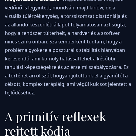
védőnő is legyintett, mondván, majd kinövi, de a
vizuális túlérzékenység, a törzsizomzat disztóniája és
az állandó készenléti állapot folyamatosan azt súgta,
hogy a rendszer túlterhelt, a hardver és a szoftver
nincs szinkronban. Szakemberként tudtam, hogy a
probléma gyökere a poszturális stabilitás hiányában
keresendő, ami komoly hatással lehet a későbbi
tanulási képességekre és az érzelmi szabályozásra. Ez
a történet arról szól, hogyan jutottunk el a gyanútól a
célzott, komplex terápiáig, ami végül kulcsot jelentett a
fejlődéséhez.
A primitív reflexek
rejtett kódja