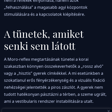
nem a reflexek elnyomása, hanem azok
„felhasználása” a magasabb agyi központok
stimulálására és a kapcsolatok kiépítésére.
A tünetek, amiket
senki sem látott
A Moro-reflex megtartásának tünetei a korai
szakaszban könnyen összekeverhetők a „rossz alvó”
vagy a „hisztis” gyerek címkékkel. A mi esetünkben a
szokatlanul erős fényérzékenység és a vizuális fixáció
nehézségei jelentették a piros zászlót. A gyerek nem
tudott hatékonyan pásztázni a térben, a szeme ugrált,
ami a vestibularis rendszer instabilitására utalt.