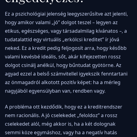
Ez a pszichológiai jelenség leegyszerűsítve azt jelenti,
hogy amikor valami „jó” dolgot teszel – legyen az
etikus, egészséges, vagy társadalmilag kívánatos –, a
tudatalattid egy virtuális „erkölcsi kreditet” ír jóvá
neked. Ez a kredit pedig feljogosít arra, hogy később
valami kevésbé ideális, sőt, akár kifejezetten rossz
dolgot csinálj anélkül, hogy bűntudat gyötörne. Az
agyad ezzel a belső számvitellel igyekszik fenntartani
az önmagadról alkotott pozitív képet: ha a mérleg
nagyjából egyensúlyban van, rendben vagy.
A probléma ott kezdődik, hogy ez a kreditrendszer
nem racionális. A jó cselekedet „feloldoz” a rossz
cselekedet alól, még akkor is, ha a két dolognak
semmi köze egymáshoz, vagy ha a negatív hatás