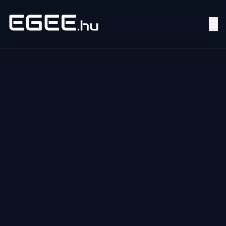
Menü
Keresés
7/24
MI,
NŐK
MI,
FÉRFIAK
ÉLETMÓD
OTTHON
HOBBI