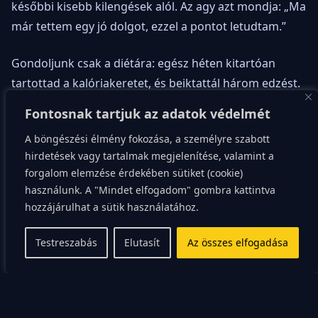
későbbi kisebb kilengések alól. Az agy azt mondja: „Ma
már tettem egy jó dolgot, ezzel a pontot letudtam.”
Gondoljunk csak a diétára: egész héten kitartóan
tartottad a kalóriakeretet, és beiktattál három edzést.
Péntek este pedig meggyőzöd magad, hogy „jár”
Fontosnak tartjuk az adatok védelmét
neked a teljes nagytányérnyi tészta és a desszert,
A böngészési élmény fokozása, a személyre szabott
hiszen annyira keményen dolgoztál. Ezzel a nagy
hirdetések vagy tartalmak megjelenítése, valamint a
kilengéssel viszont sokszor teljesen lenullázod a
forgalom elemzése érdekében sütiket (cookie)
hétfőtől péntekig felépített pozitív mérleget, de a
használunk. A "Mindet elfogadom" gombra kattintva
bűntudat elmarad, mert a mentális elszámolásod
hozzájárulhat a sütik használatához.
szerint jogos volt a jutalom.
Testreszabás
Elutasít
Az összes elfogadása
A belső mérleg tehát nem a teljesítményt, hanem a *jó
szándékot* jutalmazza. Amint bizonyítottad a
szándékodat (pl. elkezdtél egy diétát, vagy vettél egy