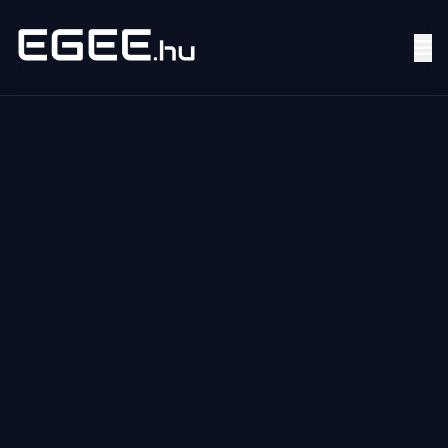
Menü
Keresés
7/24
MI,
NŐK
MI,
FÉRFIAK
ÉLETMÓD
OTTHON
HOBBI