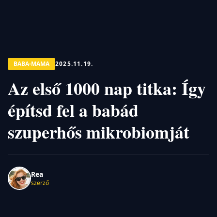
BABA-MAMA
2025.11.19.
Az első 1000 nap titka: Így
építsd fel a babád
szuperhős mikrobiomját
Rea
szerző