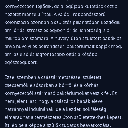
környezetben fejlődik, de a legújabb kutatások ezt a
nézetet már felülírták. A valódi, robbanásszerű
kolonizáció azonban a születés pillanatában kezdődik,
ami óriási stressz és egyben óriási lehetőség is a
mikrobiom számára. A hüvelyi úton született babák az
anya hüvelyi és bélrendszeri baktériumait kapják meg,
ami az első és legfontosabb oltás a későbbi
egészségükért.
Ezzel szemben a császármetszéssel született
csecsemők elsősorban a bőrről és a kórházi
környezetből származó baktériumokat veszik fel. Ez
nem jelenti azt, hogy a császáros babák eleve
hátránnyal indulnának, de a kezdeti sokféleség
elmaradhat a természetes úton születettekhez képest.
Itt lép be a képbe a szülők tudatos beavatkozása,