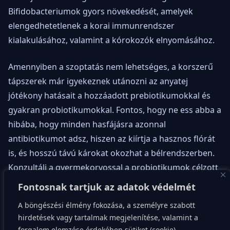
Bifidobacteriumok gyors növekedését, amelyek
elengedhetetlenek a korai immunrendszer
kialakulásához, valamint a kórokozók elnyomásához.
Amennyiben a szoptatás nem lehetséges, a korszerű
tápszerek már igyekeznek utánozni az anyatej
jótékony hatásait a hozzáadott prebiotikumokkal és
gyakran probiotikumokkal. Fontos, hogy ne ess abba a
hibába, hogy minden hasfájásra azonnal
antibiotikumot adsz, hiszen az kiírtja a hasznos flórát
is, és hosszú távú károkat okozhat a bélrendszerben.
Konzultálj a gyermekorvossal a probiotikumok célzott
alkalmazásáról, ha erre szükség van, például egy
Fontosnak tartjuk az adatok védelmét
antibiotikum-kúra utáni regenerálásra.
A böngészési élmény fokozása, a személyre szabott
hirdetések vagy tartalmak megjelenítése, valamint a
Amikor elkezded a szilárd ételek bevezetését, a
forgalom elemzése érdekében sütiket (cookie)