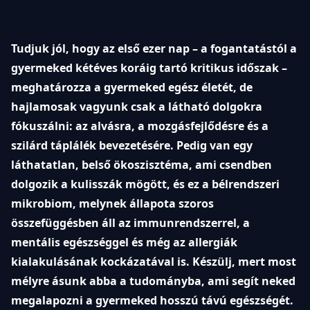
Tudjuk jól, hogy az első ezer nap – a fogantatástól a
gyermeked kétéves koráig tartó kritikus időszak –
meghatározza a gyermeked egész életét, de
hajlamosak vagyunk csak a látható dolgokra
fókuszálni: az alvásra, a mozgásfejlődésre és a
szilárd táplálék bevezetésére. Pedig van egy
láthatatlan, belső ökoszisztéma, ami csendben
dolgozik a kulisszák mögött, és ez a bélrendszeri
mikrobiom, melynek állapota szoros
összefüggésben áll az immunrendszerrel, a
mentális egészséggel és még az allergiák
kialakulásának kockázatával is. Készülj, mert most
mélyre ásunk abba a tudományba, ami segít neked
megalapozni a gyermeked hosszú távú egészségét.