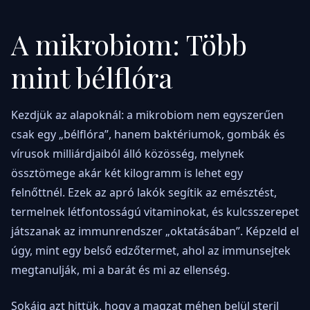
A mikrobiom: Több
mint bélflóra
Kezdjük az alapoknál: a mikrobiom nem egyszerűen
csak egy „bélflóra”, hanem baktériumok, gombák és
vírusok milliárdjaiból álló közösség, melynek
össztömege akár két kilogramm is lehet egy
felnőttnél. Ezek az apró lakók segítik az emésztést,
termelnek létfontosságú vitaminokat, és kulcsszerepet
játszanak az immunrendszer „oktatásában”. Képzeld el
úgy, mint egy belső edzőtermet, ahol az immunsejtek
megtanulják, mi a barát és mi az ellenség.
Sokáig azt hittük, hogy a magzat méhen belül steril