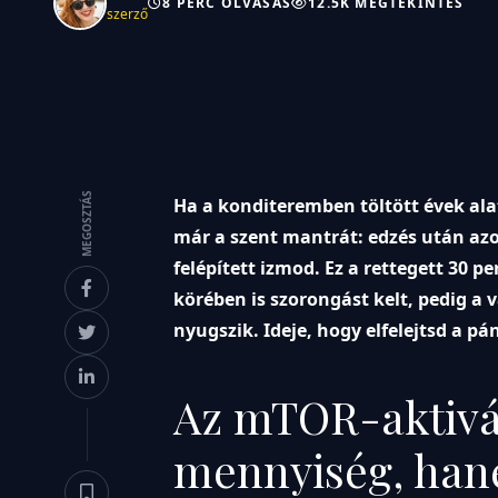
8 PERC OLVASÁS
12.5K MEGTEKINTÉS
szerző
MEGOSZTÁS
Ha a konditeremben töltött évek ala
már a szent mantrát: edzés után az
felépített izmod. Ez a rettegett 30 
körében is szorongást kelt, pedig 
nyugszik. Ideje, hogy elfelejtsd a p
Az mTOR-aktivá
mennyiség, hane