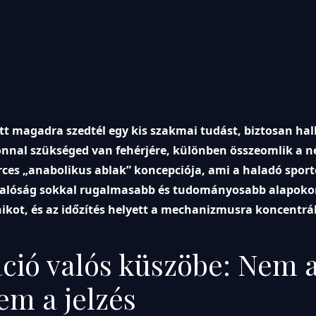
tt magadra szedtél egy kis szakmai tudást, biztosan hal
onnal szükséged van fehérjére, különben összeomlik a 
perces „anabolikus ablak” koncepciója, ami a haladó spor
a valóság sokkal rugalmasabb és tudományosabb alapok
ánikot, és az időzítés helyett a mechanizmusra koncentrál
ció valós küszöbe: Nem 
m a jelzés