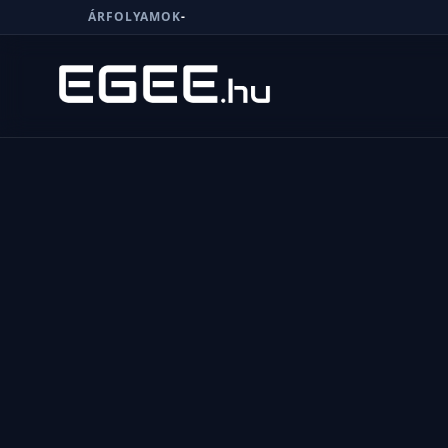
ÁRFOLYAMOK
-
Menü
Keresés
7/24
MI,
NŐK
MI,
FÉRFIAK
ÉLETMÓD
OTTHON