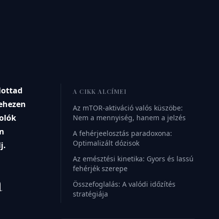
lottad
A CIKK ALCÍMEI
nehezen
Az mTOR-aktiváció valós küszöbe:
tolók
Nem a mennyiség, hanem a jelzés
on
A fehérjeelosztás paradoxona:
Optimalizált dózisok
j.
Az emésztési kinetika: Gyors és lassú
fehérjék szerepe
a
Összefoglalás: A valódi időzítés
stratégiája