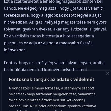
Ezt a szakterületet a lehető legmagasabb szinten kell
űznöd. Ne elégedj meg azzal, hogy „jól tudsz valamit”,
törekedj arra, hogy a legjobbak között legyél a saját
niche-edben. Az igazi mélység megszerzése nem gyors
folyamat, gyakran éveket, akár egy évtizedet is igényel.
Ez a vertikális tudás biztosítja a hitelességedet a
piacon, és ez adja az alapot a magasabb fizetési
igényekhez.
Fontos, hogy ez a mélység valami olyan legyen, amit a
technológia nem tud könnyen helyettesíteni.
Koncentrálj a kritikus gondolkodásra, a komplex
Fontosnak tartjuk az adatok védelmét
problémamegoldásra, vagy olyan kreatív feladatokra,
A böngészési élmény fokozása, a személyre szabott
amelyekhez emberi intuíció és tapasztalat szükséges.
hirdetések vagy tartalmak megjelenítése, valamint a
A mélység nem feltétlenül a technikai tudásban rejlik,
forgalom elemzése érdekében sütiket (cookie)
hanem abban, hogy képes vagy megoldani olyan
használunk. A "Mindet elfogadom" gombra kattintva