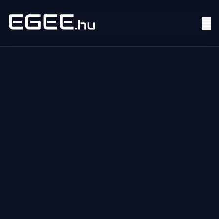
Menü
Keresés
7/24
MI,
NŐK
MI,
FÉRFIAK
ÉLETMÓD
OTTHON
HOBBI