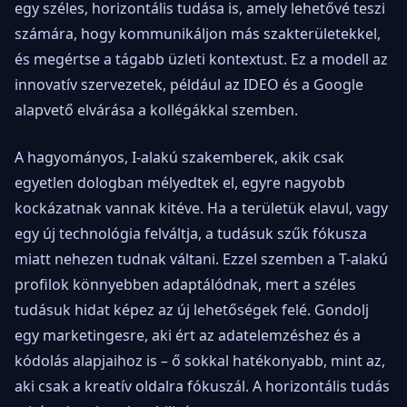
egy széles, horizontális tudása is, amely lehetővé teszi
számára, hogy kommunikáljon más szakterületekkel,
és megértse a tágabb üzleti kontextust. Ez a modell az
innovatív szervezetek, például az IDEO és a Google
alapvető elvárása a kollégákkal szemben.
A hagyományos, I-alakú szakemberek, akik csak
egyetlen dologban mélyedtek el, egyre nagyobb
kockázatnak vannak kitéve. Ha a területük elavul, vagy
egy új technológia felváltja, a tudásuk szűk fókusza
miatt nehezen tudnak váltani. Ezzel szemben a T-alakú
profilok könnyebben adaptálódnak, mert a széles
tudásuk hidat képez az új lehetőségek felé. Gondolj
egy marketingesre, aki ért az adatelemzéshez és a
kódolás alapjaihoz is – ő sokkal hatékonyabb, mint az,
aki csak a kreatív oldalra fókuszál. A horizontális tudás