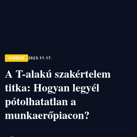
KARRIER
2025.11.17.
A T-alakú szakértelem
titka: Hogyan legyél
pótolhatatlan a
munkaerőpiacon?