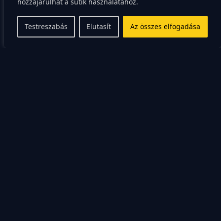
problémákat, amik másokat meghaladnak. Ez a
hozzájárulhat a sütik használatához.
vertikális tudás lesz a horgonyod, amikor a piac
Testreszabás
Elutasít
Az összes elfogadása
hullámzik.
A vízszintes szár
felépítése: A
kontextuális skillek
A T igazi ereje a vízszintes szárban rejlik, amely a
kiegészítő, kontextuális készségeket jelenti. Ezek azok
a képességek, amelyek lehetővé teszik, hogy a mély
szakértelmedet hatékonyan alkalmazd, és hogy együtt
tudj dolgozni más területek specialistáival. A
horizontális tudás tesz téged interdiszciplinárissá, ami