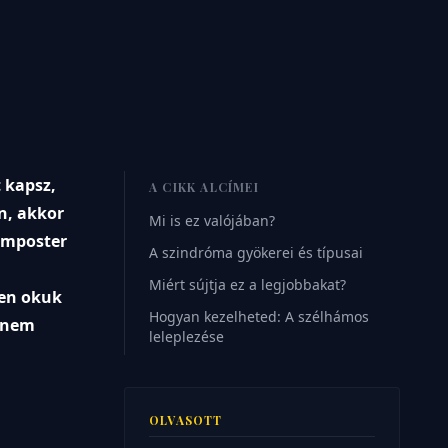
 kapsz,
A CIKK ALCÍMEI
en, akkor
Mi is ez valójában?
 Imposter
A szindróma gyökerei és típusai
Miért sújtja ez a legjobbakat?
den okuk
Hogyan kezelheted: A szélhámos
n nem
leleplezése
OLVASOTT