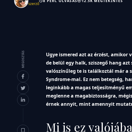
8 PERC OLVASÁS
12.5K MEGTEKINTÉS
szerző
MEGOSZTÁS
Ugye ismered azt az érzést, amikor 
de belül egy halk, sziszegő hang azt 
valószínűleg te is találkoztál már 
Syndrome-mal. Ez nem betegség, ha
leginkább a magas teljesítményű em
meglenne a magabiztosságra, mégis 
érnek annyit, mint amennyit mutat
Mi is ez valójáb