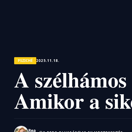
PSZICHÉ
2025.11.18.
A szélhámos
Amikor a sik
Rea