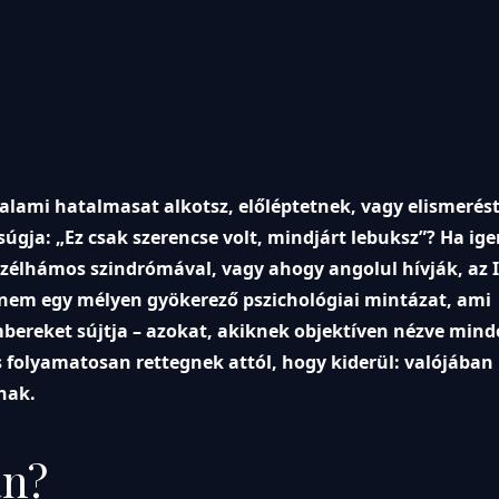
valami hatalmasat alkotsz, előléptetnek, vagy elismerést
súgja: „Ez csak szerencse volt, mindjárt lebuksz”? Ha ig
a szélhámos szindrómával, vagy ahogy angolul hívják, az
nem egy mélyen gyökerező pszichológiai mintázat, ami
bereket sújtja – azokat, akiknek objektíven nézve min
folyamatosan rettegnek attól, hogy kiderül: valójába
nak.
an?