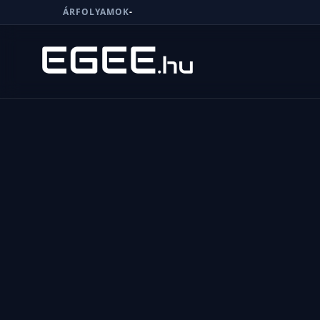
ÁRFOLYAMOK
-
Menü
Keresés
7/24
MI,
NŐK
MI,
FÉRFIAK
ÉLETMÓD
OTTHON