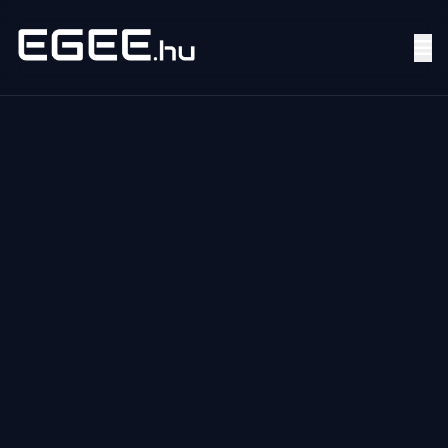
Menü
Keresés
7/24
MI,
NŐK
MI,
FÉRFIAK
ÉLETMÓD
OTTHON
HOBBI