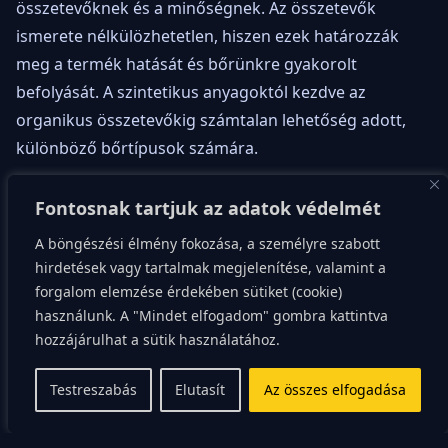
összetevőknek és a minőségnek. Az összetevők
ismerete nélkülözhetetlen, hiszen ezek határozzák
meg a termék hatását és bőrünkre gyakorolt
befolyását. A szintetikus anyagoktól kezdve az
organikus összetevőkig számtalan lehetőség adott,
különböző bőrtípusok számára.
A minőségi sminktermékek jellemzően tartalmaznak
Fontosnak tartjuk az adatok védelmét
tápláló, hidratáló összetevőket, és nem okoznak
A böngészési élmény fokozása, a személyre szabott
irritációt vagy allergiás reakciót. Kiemelten fontos,
hirdetések vagy tartalmak megjelenítése, valamint a
hogy a használt összetevők biztonságosak legyenek.
forgalom elemzése érdekében sütiket (cookie)
Érdemes befektetni minőségi termékekbe, mert ezek
használunk. A "Mindet elfogadom" gombra kattintva
hosszútávon jobban beváltak és kevesebb kárt
hozzájárulhat a sütik használatához.
okoznak a bőrön.
Testreszabás
Elutasít
Az összes elfogadása
A megfelelő szín