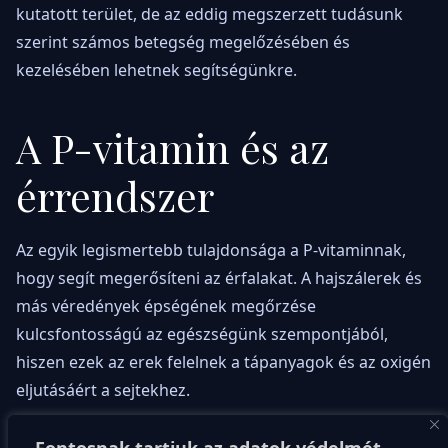
kutatott terület, de az eddig megszerzett tudásunk
szerint számos betegség megelőzésében és
kezelésében lehetnek segítségünkre.
A P-vitamin és az
érrendszer
Az egyik legismertebb tulajdonsága a P-vitaminnak,
hogy segít megerősíteni az érfalakat. A hajszálerek és
más véredények épségének megőrzése
kulcsfontosságú az egészségünk szempontjából,
hiszen ezek az erek felelnek a tápanyagok és az oxigén
eljutásáért a sejtekhez.
A P-vitamin hiánya esetén az érfalak meggyengülnek,