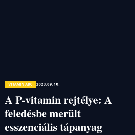
VITAMIN ABC
2023.09.10.
A P-vitamin rejtélye: A
feledésbe merült
esszenciális tápanyag