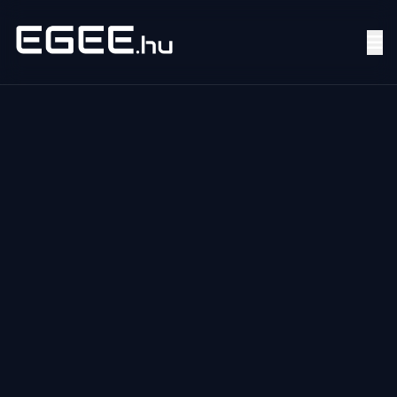
Menü
Keresés
7/24
MI,
NŐK
MI,
FÉRFIAK
ÉLETMÓD
OTTHON
HOBBI