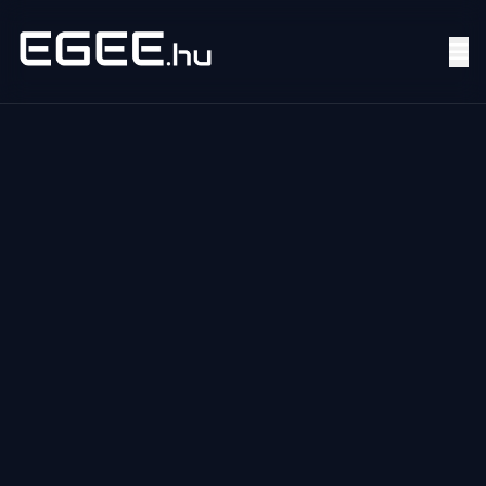
Menü
Keresés
7/24
MI,
NŐK
MI,
FÉRFIAK
ÉLETMÓD
OTTHON
HOBBI