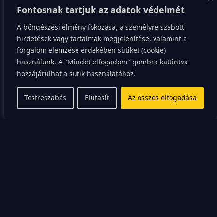
az AI ajánlását, a vezetőtől, aki képes felülírni a
Fontosnak tartjuk az adatok védelmét
rendszert, mert felismeri a szubjektív kockázatokat.
A böngészési élmény fokozása, a személyre szabott
hirdetések vagy tartalmak megjelenítése, valamint a
Ezt a képességet nem lehet adatsorokkal vagy
forgalom elemzése érdekében sütiket (cookie)
tréningmodulokkal fejleszteni, hanem kizárólag a
használunk. A "Mindet elfogadom" gombra kattintva
szisztematikus, integratív gondolkodás gyakorlásával.
hozzájárulhat a sütik használatához.
Amikor az LMM 100%-os pontosságú technikai
Testreszabás
Elutasít
Az összes elfogadása
megoldást javasol, neked a 0,1%-os *emberi
hibalehetőségre* kell fókuszálnod, ami a teljes
projektet felboríthatja. Ez a magas fokú
bizonytalanság-kezelés a jövő vezetőjének alapvető
tulajdonsága.
A szubjektív validáció
korlátai és a ‘trust