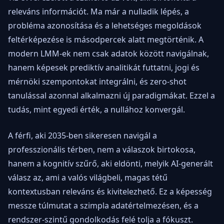
releváns információt. Ma már a nulladik lépés, a
probléma azonosítása és a lehetséges megoldások
feltérképezése is másodpercek alatt megtörténik. A
modern LMM-ek nem csak adatok között navigálnak,
hanem képesek prediktív analitikát futtatni, jogi és
mérnöki szempontokat integrálni, és zero-shot
tanulással azonnal alkalmazni új paradigmákat. Ezzel a
tudás, mint egyedi érték, a nullához konvergál.
A férfi, aki 2035-ben sikeresen navigál a
professzionális térben, nem a válaszok birtokosa,
hanem a kognitív szűrő, aki eldönti, melyik AI-generált
válasz az, ami a valós világbeli, magas tétű
kontextusban releváns és kivitelezhető. Ez a képesség
messze túlmutat a szimpla adatértelmezésen, és a
rendszer-szintű gondolkodás felé tolja a fókuszt.