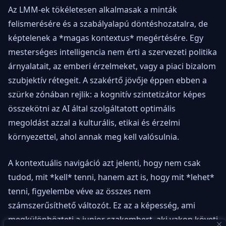
Az LMM-ek tökéletesen alkalmasak a minták
felismerésére és a szabályalapú döntéshozatalra, de
képtelenek a *magas kontextus* megértésére. Egy
mesterséges intelligencia nem érti a szervezeti politika
árnyalatait, az emberi érzelmeket, vagy a piaci bizalom
szubjektív rétegeit. A szakértő jövője éppen ebben a
szürke zónában rejlik: a kognitív szintetizátor képes
összekötni az AI által szolgáltatott optimális
megoldást azzal a kulturális, etikai és érzelmi
környezettel, ahol annak meg kell valósulnia.
A kontextuális navigáció azt jelenti, hogy nem csak
tudod, mit *kell* tenni, hanem azt is, hogy mit *lehet*
tenni, figyelembe véve az összes nem
számszerűsíthető változót. Ez az a képesség, ami
megkülönbözteti a junior szakembert, aki vakon követi